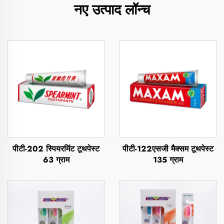
नए उत्पाद लॉन्च
पीटी-202 स्पियरमिंट टूथपेस्ट
पीटी-122एसजी मैक्सम टूथपेस्ट
63 ग्राम
135 ग्राम