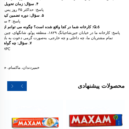
۴. سؤال: زمان تحویل کالا چقدر است؟
پاسخ: حداکثر ۳۵ روز پس از تأیید سفارش.
۵. سؤال: دوره تضمین کیفیت چقدر است؟
پاسخ: ۳ سال از تاریخ تولید.
6.Q: کارخانه شما در کجا واقع شده است؟ چگونه می توانم از آنجا بازدید کنم؟
پاسخ: کارخانه ما در خیابان جین‌شا‌جیانگ ۱۸۲۹، منطقه پوتُو، 
تمام مشتریان ما، چه داخلی و چه خارجی، به‌صورت گرمی دعوت به بازدید 
۷. سؤال: چه گواهینامه‌هایی دارید؟
، GMPC
خمیردندان، ماکسام، خمیر
محصولات پیشنهادی