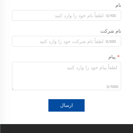
نام
0/100
نام شرکت
0/200
پیام
0/1000
ارسال