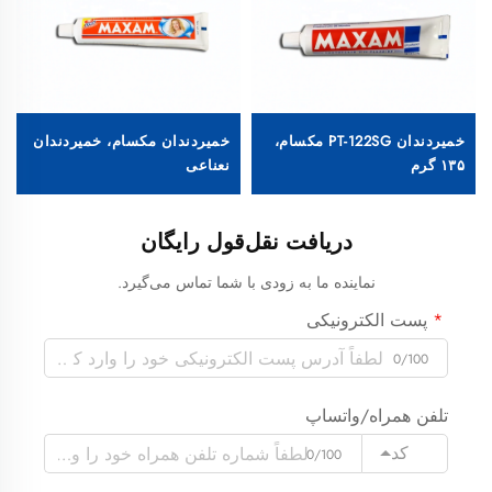
خمیردندان PT-122SG مکسام،
خمیردندان مکسام، خمیردندان
۱۳۵ گرم
نعناعی
دریافت نقل‌قول رایگان
نماینده ما به زودی با شما تماس می‌گیرد.
پست الکترونیکی
0/100
تلفن همراه/واتساپ
کد
0/100