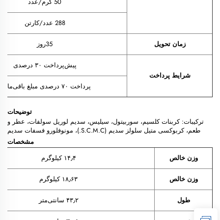
50 گرم/عدد
288 عدد/کارتن
زمان تحویل
35روز
پیش‌پرداخت ۳۰ درصدی
شرایط پرداخت
پرداخت ۷۰ درصدی مبلغ باقی‌مانده
توضیحات
ترکیبات:
کربنات کلسیم، سوربیتول، سیلیس، سدیم لوریل سولفات، عطر و
طعم، کربوکسی متیل سلولز سدیم (S.C.M.C.)، مونوفلورو فسفات سدیم
مشخصات
وزن خالص
۱۴٫۴ کیلوگرم
وزن خالص
۱۸٫۶۳ کیلوگرم
طول
۴۳٫۲ سانتی‌متر