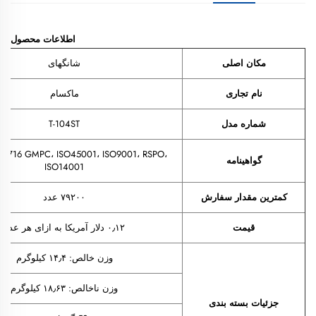
اطلاعات محصول
مکان اصلی
شانگهای
نام تجاری
ماکسام
شماره مدل
T-104ST
22716 GMPC، ISO45001، ISO9001، RSPO،
گواهینامه
ISO14001
کمترین مقدار سفارش
۷۹۲۰۰ عدد
قیمت
۰٫۱۲ دلار آمریکا به ازای هر عدد
وزن خالص: ۱۴٫۴ کیلوگرم
وزن ناخالص: ۱۸٫۶۳ کیلوگرم
جزئیات بسته بندی