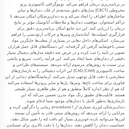
در برنامه‌ریزی درمان فراهم می‌کند. توموگرافی کامپیوتری پرتو
مخروطی (CBCT) مدل‌های دقیق سه‌بعدی از فک، دندان‌ها و سایر
ساختارهای اطراف را ایجاد می‌کند و به دندان‌پزشکان امکان می‌دهد تا
تراکم استخوان، موقعیت دندان‌ها و ملاحظات آناتومیک مؤثر بر نتایج
درمان را ارزیابی کنند. این دید جامع امکان برنامه‌ریزی دقیق برای
قرارگیری ایمپلنت‌ها، آماده‌سازی ونیرها و حرکات ارتودنسی را فراهم
می‌سازد. اسکنرهای داخل دهانی در بسیاری از مطب‌ها جایگزین مواد
سنتی ناخوشایند گرفتن اثر گرفته‌اند. این دستگاه‌های قابل حمل هزاران
تصویر در ثانیه را ثبت کرده و در عرض چند دقیقه مدل‌های دیجیتال بسیار
دقیقی از دندان‌های شما ایجاد می‌کنند. این فرآیند راحت، سریع و نتایجی
برتر نسبت به روش‌های مرسوم ارائه می‌دهد. سیستم‌های طراحی و
ساخت کامپیوتری (CAD/CAM) این اثرات دیجیتالی را به بازسازی‌های
سفارشی با دقت قابل توجهی تبدیل می‌کنند. آزمایشگاه‌های دندانی از این
فناوری برای ساخت تاج‌ها، ونیرها، پل‌ها و سایر پروتزها استفاده می‌کنند
که هم از نظر اندازه کاملاً منطبق و هم از نظر ظاهری بسیار طبیعی
هستند. قابلیت‌های تطبیق رنگ مواد مدرن تضمین می‌کند که این
بازسازی‌ها به‌طور کامل با دندان‌های موجود شما ادغام شوند.
دندان‌پزشکی لیزری بسیاری از ا procedures زیبایی را دگرگون کرده و
مزایایی را ارائه می‌دهد که روش‌های سنتی قادر به تأمین آن نیستند.
لیزرها می‌توانند بازده خونریزی بسیار کم بافت لثه را تغییر شکل دهند،
حساسیت دندان را کاهش دهند، دندان‌ها را با دقت بالاتری برای چسباندن