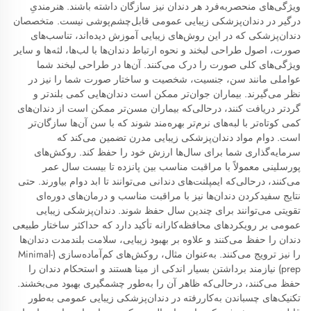
ویژگی‌های منحصربه‌فرد هر دندان نیز سازگان داشته باشند. هنرمندیِ
درگیر در دندان‌پزشکی زیبایی عمومی قابل‌چشم‌پوشی نیست. متخصصان
دندان‌پزشکی که در این روش‌های زیبایی آموزش دیده‌اند، تناسب‌های
صورت، اصول طراحی لبخند و نحوه ارتباط دندان‌ها با لب‌ها، لثه‌ها و سایر
ویژگی‌های کلی صورت را درک می‌کنند. آن‌ها در طراحی لبخند شما
عواملی مانند سن، جنسیت، شخصیت و ساختار صورت شما را نیز در
نظر می‌گیرند. بیماران جوان‌تر ممکن است دندان‌هایی کمی بلندتر و
گردتر دریافت کنند، درحالی‌که بیماران مسن‌تر ممکن است از دندان‌های
کمی کوتاه‌تر با لبه‌های نرم‌تر بهره‌مند شوند که با سن آن‌ها سازگان‌تر
است. دوام مواد دندان‌پزشکی زیبایی مدرن تضمین می‌کند که
سرمایه‌گذاری شما برای سال‌ها ارزش خود را حفظ کند. روکش‌های
پورسلینی معمولاً با مراقبت مناسب بین پانزده تا بیست سال عمر
می‌کنند، درحالی‌که ایمپلنت‌های دندانی می‌توانند تا ابد دوام بیاورند. حتی
نتایج سفیدکردن دندان‌ها نیز با مراقبت مناسب و درمان‌های دوره‌ای
تقویتی می‌توانند برای چندین سال حفظ شوند. دندان‌پزشکی زیبایی
عمومی بر رویکردهای محافظه‌کارانه تأکید دارد که حداکثر ساختار طبیعی
دندان را حفظ می‌کنند و علاوه بر بهبود زیبایی، سلامت بلندمدت دندان‌ها
را نیز ترویج می‌کنند. به‌عنوان مثال، روکش‌های کم‌آماده‌سازی (Minimal-
prep) نیازمند برداشتن بسیار اندکی از مینا هستند و استحکام دندان را
حفظ می‌کنند، درحالی‌که ظاهر آن را به‌طور چشمگیری بهبود می‌بخشند.
تکنیک‌های چسباندن به‌کاررفته در دندان‌پزشکی زیبایی عمومی به‌طور