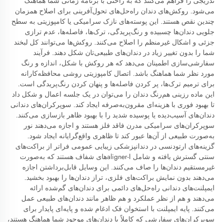
تدریجی را فراهم می‌کنند که به راحتی با برنامه زمانی شما هماهنگ
می‌شود. روکش‌های دندان راه‌حل‌های تحول‌آفرینی برای اصلاح همزمان
چندین نقص هستند. این پوسته‌های نازک سرامیکی یا کامپوزیتی به سطح
جلویی دندان‌ها چسبیده و رنگ‌پریدگی، ترک‌ها، فاصله‌ها، عدم ترازی
جزئی و اشکال غیرمنظم را اصلاح می‌کنند. روکش‌ها می‌توانند کل لبخند
شما را بدون تغییر زیاد در دندان‌های طبیعی‌تان شکل دهند. فرآیند
سفارشی‌سازی اطمینان می‌دهد که هر روکش با شکل، اندازه و رنگ
مورد نظر شما هماهنگ باشد. اتصال کامپوزیتی روشی محافظه‌کارانه
برای ترمیم ترک‌ها، پر کردن فاصله‌ها و پنهان کردن رنگ‌پریدگی است.
این ماده رزینی هم‌رنگ دندان را می‌توان در یک جلسه اعمال و شکل داد
تا بهبود فوری با هزینه‌ای مقرون‌به‌صرفه ایجاد کند. سوپرکران‌های دندانی
دندان‌های آسیب‌دیده یا پوسیده شدید را با بهبود ظاهر بازسازی می‌کنند.
سوپرکران‌های سرامیکی مدرن فاقد فلز هستند و اجازه می‌دهند نور
به‌صورت طبیعی از آن‌ها عبور کند تا ظاهری واقع‌گرایانه ایجاد شود.
گزینه‌های ارتودنسی در دندانپزشکی زیبایی عمومی فراتر از براکت‌های
سنتی گسترش یافته و شامل ا-alignerهای شفاف هستند که به‌صورت
غیرمستقیم دندان‌ها را صاف می‌کنند. این وسایل قابل‌برداشتن اجازه
می‌دهند بدون نمایش براکت‌های فلزی، تراز دندان‌ها را بهبود بخشید.
ایمپلنت‌های دندانی راه‌حل‌های دائمی برای دندان‌های گم‌شده ارائه
می‌دهند و هم از نظر عملکرد و هم ظاهر مانند دندان‌های طبیعی عمل
می‌کنند. پایه ایمپلنت با استخوان فک ادغام شده و پایه‌ای پایدار برای
سوپرکران‌های سفارشی که کاملاً با دندان‌های موجود شما هماهنگ هستند،