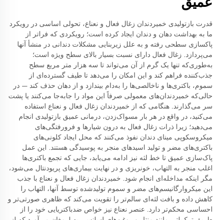
عمیق
قدرت بازتولیدی خمیردندان زغال فعال و نعناع، تحولی اساسی در رویکرد
ما به بهداشت دهان و دندان ایجاد کرده است؛ رویکردی که فراتر از
پاکسازی سطحی رفته و به علل زیربنایی مشکلات دندانی در منشأ آنها
می‌پردازد. زغال فعال دارای نسبت بسیار بالای سطح ویژه است؛
به‌طوری‌که تنها یک گرم از آن می‌تواند تا سه هزار متر مربع سطح
جذب‌کننده فراهم کند و این امکان را می‌دهد تا طیف گسترده‌ای از
سموم، باکتری‌ها و ناخالصی‌ها را به‌دام بیندازد و از دهان حذف کند — در
حالی‌که خمیردندان‌های معمولی صرفاً این مواد را جابه‌جا می‌کنند یا پشت
سر می‌گذارند. هنگامی که از خمیردندان زغال فعال و نعناع استفاده
می‌کنید، در واقع در هر بار مسواک‌زدن، درمانی عمیق بازتولیدی انجام
می‌دهید؛ زیرا ذرات زغال فعال به درون شیارها و فرورفتگی‌های
میکروسکوپی مینای دندان نفوذ می‌کنند که محل ایجاد کلونی‌های
باکتری‌های مضر و تولید اسیدهای منجر به پوسیدگی هستند. این عمل
پاک‌سازی عمیق تا خط لثه نیز ادامه می‌یابد، جایی که تجمع باکتری‌ها
اغلب منجر به التهاب، خونریزی و در نهایت بیماری‌های پریودنتال می‌شود،
مگر اینکه مداخله‌ای انجام شود. خمیردندان زغال فعال و نعناع با جذب
این میکروارگانیسم‌های مضر و سموم تولیدشده توسط آنها، التهاب را
کاهش داده و بافت لثه‌ای سالم‌تر را تقویت می‌کند که ظاهری صورتی‌تر و
احساسی محکم‌تر دارد. عنصر نعناع نیز خواص ضدباکتریایی خود را از
طریق ترکیباتی مانند منتل و روغن‌های اسانسی به ارمغان می‌آورد که از