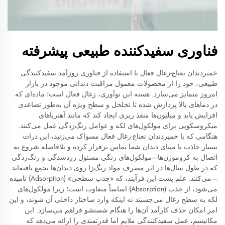
فناوری سفیدکننده طبیعی پیشرفته
خمیردندان نعناع-زغال فعال با استفاده از فناوری روزآمد سفیدکنندگی
طبیعی، خود را از محصولات معمول مراقبت دندانی موجود در بازار
امروز متمایز می‌سازد. هسته این نوآوری، زغال فعال است؛ ماده‌ای که
در دماهای بالا پردازش شده تا تخلخل و سطح ویژه آن به‌طور تصاعدی
افزایش یابد و میلیون‌ها منفذ ریزی ایجاد کند که مانند آهنرباهای
میکروسکوپی برای مولکول‌های لکه و عوامل رنگ‌زدگی عمل می‌کنند.
هنگامی که با خمیردندان نعناع-زغال فعال مسواک می‌زنید، این ذرات
بسیار جاذب با مینای دندان شما تماس برقرار کرده و بلافاصله شروع به
اتصال به کروموژن‌ها—مولکول‌های رنگی مسئول زردشدگی و رنگ‌زدگی
که در طول سال‌ها در اثر مصرف مواد رنگ‌زا روی دندان‌ها تجمع یافته‌اند
—می‌کنند. علم پشت این فرآیند، که «جذب سطحی» (Adsorption) نامیده
می‌شود، از جذب (Absorption) اساساً متفاوت است؛ زیرا مولکول‌های
لکه به سطح زغال می‌چسبند نه اینکه وارد ساختار داخلی آن شوند، و این
امر امکان حذف کارآمد آن‌ها را هنگام شستشو فراهم می‌سازد. این
مکانیسم، عمل سفیدکنندگی ملایم اما قدرتمندی را ارائه می‌دهد که