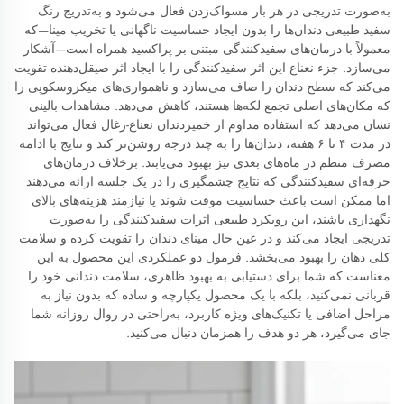
به‌صورت تدریجی در هر بار مسواک‌زدن فعال می‌شود و به‌تدریج رنگ
سفید طبیعی دندان‌ها را بدون ایجاد حساسیت ناگهانی یا تخریب مینا—که
معمولاً با درمان‌های سفیدکنندگی مبتنی بر پراکسید همراه است—آشکار
می‌سازد. جزء نعناع این اثر سفیدکنندگی را با ایجاد اثر صیقل‌دهنده تقویت
می‌کند که سطح دندان را صاف می‌سازد و ناهمواری‌های میکروسکوپی را
که مکان‌های اصلی تجمع لکه‌ها هستند، کاهش می‌دهد. مشاهدات بالینی
نشان می‌دهد که استفاده مداوم از خمیردندان نعناع-زغال فعال می‌تواند
در مدت ۴ تا ۶ هفته، دندان‌ها را به چند درجه روشن‌تر کند و نتایج با ادامه
مصرف منظم در ماه‌های بعدی نیز بهبود می‌یابند. برخلاف درمان‌های
حرفه‌ای سفیدکنندگی که نتایج چشمگیری را در یک جلسه ارائه می‌دهند
اما ممکن است باعث حساسیت موقت شوند یا نیازمند هزینه‌های بالای
نگهداری باشند، این رویکرد طبیعی اثرات سفیدکنندگی را به‌صورت
تدریجی ایجاد می‌کند و در عین حال مینای دندان را تقویت کرده و سلامت
کلی دهان را بهبود می‌بخشد. فرمول دو عملکردی این محصول به این
معناست که شما برای دستیابی به بهبود ظاهری، سلامت دندانی خود را
قربانی نمی‌کنید، بلکه با یک محصول یکپارچه و ساده که بدون نیاز به
مراحل اضافی یا تکنیک‌های ویژه کاربرد، به‌راحتی در روال روزانه شما
جای می‌گیرد، هر دو هدف را همزمان دنبال می‌کنید.