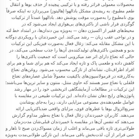
محصولات معمولی فراتر رفته و با ترکیبی پیچیده از حذف بوها و انتقال
طعم مطبوع، به ریشه‌ی مشکل بادالهوا (هالیتوز) می‌پردازد نه اینکه صرفاً
بوی نامطبوع را به‌صورت موقت پوشش دهد. بادالهوا عمدتاً از ترکیبات
گوگردی فرار ناشی از باکتری‌های بی‌هوازی ایجاد می‌شود که در
محیط‌های فقیر از اکسیژن دهان — به‌ویژه بین دندان‌ها، در امتداد خط لثه
و در نواحی عقب زبان — رشد می‌کنند. این خمیردندان با رویکردی دوگانه
با این مشکل مقابله می‌کند: زغال فعال به‌صورت فیزیکی این ترکیبات
بدبو و همچنین باکتری‌های تولیدکننده‌ی آن‌ها را جذب سطحی می‌کند، در
حالی که نعناع دارای اثر ضد میکروبی است که جمعیت باکتری‌ها را
کاهش داده و طعمی پاک و تازه ایجاد می‌کند که هم برای شما و هم برای
افراد اطراف‌تان، نشانه‌ای از تازگی محسوب می‌شود. روغن‌های نعناع
به‌کاررفته در فرمولاسیون‌های باکیفیت معمولاً شامل عصاره‌های نعناع
فلفلی یا نعناع سبز هستند که حاوی منتل، منتون و سایر ترپن‌ها می‌باشند؛
این ترکیبات در مطالعات آزمایشگاهی اثربخشی خود را در مهار رشد
پاتوژن‌های رایج دهان نشان داده‌اند. این ترکیبات طبیعی در مقایسه با
عوامل طعم‌دهنده‌ی مصنوعی مزایایی دارند، زیرا به‌جای پوشاندن
سریع‌الزوال بوها با عطرهای قوی، مزایای واقعی ضدباکتریایی ارائه
می‌دهند. کاربران خمیردندان زغال فعال با نعناع به‌طور مداوم گزارش
می‌دهند که تنفس آن‌ها در مقایسه با خمیردندان قبلی‌شان مدت‌زمان
طولانی‌تری تازه باقی می‌ماند و اغلب از زمان مسواک‌زدن صبح تا ناهار و
حتی فراتر از آن، لذت‌بخش باقی می‌ماند. این تازگی طولانی‌مدت به‌ویژه