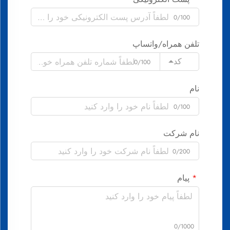
0/100
تلفن همراه/واتساپ
کد
0/100
نام
0/100
نام شرکت
0/200
پیام
0/1000