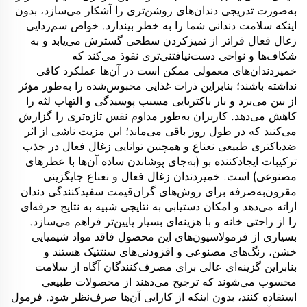
به‌صورت تدریجی دندان‌های روشن‌تری را آشکار می‌سازد، بدون
اینکه سلامت دندانی شما را به خطر بیندازد. خواص سم‌زدایی
زغال فعال فراتر از تمیزکردن سطحی گسترش می‌یابد و به
شکاف‌ها و نواحی دست‌نیافتنی‌تری نفوذ می‌کند که
خمیردندان‌های معمولی ممکن است در آن‌ها عملکرد کافی
نداشته باشند؛ بنابراین ذرات غذایی محبوس‌شده را به‌طور مؤثر
از بین می‌برد و بار باکتریایی مسبب پوسیدگی و التهاب لثه را
کاهش می‌دهد. کاربران به‌طور مداوم نفس تازه‌تری را گزارش
می‌کنند که در طول روز باقی می‌ماند؛ این مزیت ناشی از اثر
ضدباکتری طبیعی نعناع و همچنین توانایی زغال فعال در جذب
ترکیبات ایجادکننده بو (به‌جای پوشاندن ساده آن‌ها با عطرهای
مصنوعی) است. خمیردندان زغال فعال و نعناع جایگزینی
مقرون‌به‌صرفه برای روش‌های گران‌قیمت سفیدکنندگی دندان
ارائه می‌دهد و امکان دستیابی به نتایجی شبیه به نتایج حرفه‌ای
را از راحتی خانه و با هزینه‌ای بسیار پایین‌تر فراهم می‌سازد.
بسیاری از فرمولاسیون‌های این محصول فاقد مواد شیمیایی
خشن، رنگ‌های مصنوعی و افزودنی‌های سنتتیک هستند و
بنابراین گزینه‌ای عالی برای مصرف‌کنندگان آگاه از سلامت
محسوب می‌شوند که ترجیح می‌دهند از محصولات طبیعی
استفاده کنند، بدون اینکه از کارایی آن‌ها صرف‌نظر شود. فرمول