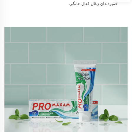
خمیردندان زغال فعال خانگی