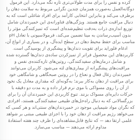
کرده و نفس را برای مدت طولانی‌تری تازه نگه می‌دارد. این فرمول
دوگانه‌العمل به‌صورت همزمان چندین نگرانی مربوط به سلامت دهان را
برطرف می‌کند و بنابراین انتخابی کارآمد برای افراد شاغلی است که به
دنبال مراقبت جامع هستند. ویژگی‌های فناورانه‌ی این خمیردندان شامل
توزیع اندازه‌ی ذرات به‌دقت تنظیم‌شده‌ای است که تمیزکنندگی مؤثر را
بدون آسیب‌رساندن به مینا تضمین می‌کند، فرمولاسیونی با تعادل pH
مناسب برای حفظ محیط دهان در سطح ایده‌آل، و در بسیاری از انواع آن،
ادغام فلوراید برای تقویت دندان‌ها و پیشگیری از پوسیدگی است.
کاربردهای این محصول فراتر از تمیزکردن ساده‌ی دندان‌ها گسترده شده
و شامل درمان‌های سفیدکنندگی، روتین‌های تازه‌کننده‌ی نفس و
مراقبت‌های پیشگیرانه از بیماری‌های لثه می‌شود. کاربران می‌توانند
خمیردندان زغال فعال و نعناع را در روتین صبحگاهی و شامگاهی خود
برای مراقبت از دهان به‌کار ببرند؛ به‌گونه‌ای که مقداری معادل یک نخود
از آن را روی مسواکی با موی نرم قرار داده و به مدت دو دقیقه با
حرکات دایره‌ای مسواک بزنند. تنوع کاربردی این خمیردندان آن را برای
بزرگسالانی که به دنبال راه‌حل‌های طبیعی سفیدکنندگی هستند، افرادی
که نگران مواد شیمیایی موجود در خمیردندان‌های سنتی‌اند و هر کسی که
می‌خواهد رژیم مراقبت از دهان خود را با اجزای طبیعی مبتنی بر شواهد
علمی ارتقا دهد — که نتایج قابل‌مشاهده‌ای را ظرف چند هفته استفادهٔ
مداوم ارائه می‌دهند — مناسب می‌سازد.