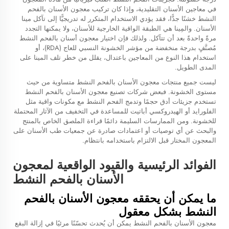
في معاجين الأسنان التقليدية، وإذا كان تركيب معجون الأسنان بالفحم
النشط خشنًا جدًّا، فقد يؤدي الاستخدام المتكرر له تدريجيًّا إلى تآكل مينا
الأسنان. والمِينا هي الطبقة الواقية الخارجية للأسنان، ولا يمكنها التجدد
مرةً واحدةً بعد أن تتآكل. ولذلك فإن اختيار معجون أسنان بالفحم النشط
مُصنَّفٍ بدرجة منخفضة من مؤشر الخشونة النسبي للعاج (RDA)، أو
استخدام هذا النوع من المعاجين باعتدال، يقلل من خطر تلف المينا على
المدى الطويل.
ليست جميع منتجات معجون الأسنان بالفحم النشط متساوية من حيث
مستوى الخشونة. فبعض شركات تصنيع معجون الأسنان بالفحم النشط
تستخدم جزيئات أدق حجمًا وتدمج الفحم النشط مع مكونات واقية مثل
الفلورايد أو الهيدروكسي أباتيت للمساعدة في التخفيف من الآثار المحتملة
للخشونة. ومن الممارسات السليمة دائمًا قراءة الملصق الخاص بالمنتج
والبحث عن أي توصيات أو اعتمادات صادرة عن جمعيات طب الأسنان على
المعجون المختار قبل الالتزام باستخدامه بانتظام.
الفوائد الرئيسية والقيود الواقعية لمعجون
الأسنان بالفحم النشط
ما يمكن أن يحققه معجون الأسنان بالفحم
النشط بشكل معقول
معجون الأسنان بالفحم النشط يمكن أن يُحدث تحسّنًا مرئيًا في إزالة البقع