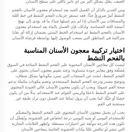
العنيف، يقلِّل بشكلٍ أكبر من أي تأثير تآكلي على سطح الأسنان.
ومن الجدير بالذكر أن الغسل الجيد بعد استخدام معجون الأسنان بالفحم
النشط أمرٌ ضروريٌّ جدًّا. فقد تستقر جزيئات الفحم النشط في خط اللثة
والمسافات بين الأسنان إذا لم يتم غسلها جيدًا، ما قد يؤدي إلى تهيج
أنسجة اللثة الحساسة. ولذلك، فإن الغسل بالماء بعد استخدام معجون
الأسنان بالفحم النشط ثم استخدام الخيط السني يضمنان إزالة أي بقايا
متراكمة في المناطق التي يصعب الوصول إليها بواسطة فرشاة الأسنان.
اختيار تركيبة معجون الأسنان المناسبة
بالفحم النشط
ليست كل معاجين الأسنان المحتوية على الفحم النشط المتاحة في السوق
مُصنَّعة وفق معايير جودة متساوية. وعند تقييم معجون أسنان يحتوي على
الفحم النشط، ابحث عن المنتجات التي تسرد مكوناتها بشكل شفاف،
وتوضح مصدر ودرجة الفحم النشط المستخدم، وتضم مكونات مكملة تدعم
صحة الفم عمومًا. ويجب أن يكون معجون الأسنان عالي الجودة المحتوي
على الفحم النشط ناعمًا وكريمي القوام عند الاستخدام، بدلًا من أن يكون
خشنًا أو حبّيًّا، كما يجب أن يزول تمامًا عند الغسل دون ترك طبقة غير
مستحبة في الفم.
يجب أن يحمل معجون الأسنان المحتوي على الفحم النشط والمصمَّم
للاستخدام اليومي أو شبه اليومي درجة انخفاض في الخشونة، ويُفضَّل أن
تكون هذه الدرجة موثَّقة عبر اختبارات مستقلة. وتُظهر العلامات التجارية
التي تنشر أو تناقش علنًا بيانات الخشونة الخاصة بمعاجين الأسنان