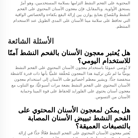
المحتوية على الفحم النشط التزامها بسلامة المستخدمين، وهو أمرٌ
يستحق الأولوية. وبالمقابل، فإن معجون الأسنان المحتوي على الفحم
النشط والمُصاغ بعنايةٍ يوازن بين إزالة البقع بكفاءة والخصائص الواقية
التي تحافظ على سلامة مينا الأسنان على المدى الطويل عند الاستخدام
المنتظم.
الأسئلة الشائعة
هل يُعتبر معجون الأسنان بالفحم النشط آمنًا
للاستخدام اليومي؟
لا يُوصى عمومًا باستخدام معجون الأسنان المحتوي على الفحم النشط
يوميًّا ما لم تكن تركيبة هذا المعجون مُحقَّقة علميًّا بأنها ذات قدرة كاشطة
منخفضة جدًّا. ويشير معظم أخصائيو طب الأسنان إلى استخدام معجون
الأسنان المحتوي على الفحم النشط بضعة مرات أسبوعيًّا، مع التناوب مع
معجون أسنان يحتوي على الفلورايد للحفاظ على قوة المينا وحماية
الأسنان من التسوس.
هل يمكن لمعجون الأسنان المحتوي على
الفحم النشط تبييض الأسنان المصابة
بالتصبغات العميقة؟
يُعتبر معجون الأسنان المحتوي على الفحم النشط فعّالًا جدًّا في إزالة