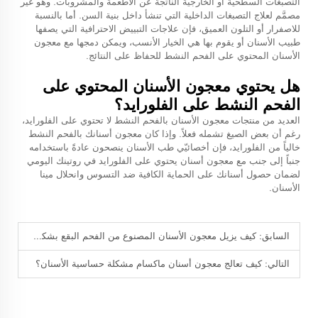
التصبغات السطحية أو الخارجية الناتجة عن الأطعمة والمشروبات. وهو غير
مصمَّم لعلاج التصبغات الداخلية التي تنشأ داخل بنية السن. أما بالنسبة
للاصفرار أو التلون العميق، فإن علاجات التبييض الاحترافية التي يصفها
طبيب الأسنان أو يقوم بها هي الخيار الأنسب، ويمكن دمجها مع معجون
الأسنان المحتوي على الفحم النشط للحفاظ على النتائج.
هل يحتوي معجون الأسنان المحتوي على
الفحم النشط على الفلورايد؟
العديد من منتجات معجون الأسنان بالفحم النشط لا تحتوي على الفلورايد،
رغم أن بعض الصيغ تشمله فعلاً. وإذا كان معجون أسنانك بالفحم النشط
خالياً من الفلورايد، فإن أخصائيّي طب الأسنان ينصحون عادةً باستخدامه
جنباً إلى جنب مع معجون أسنان يحتوي على الفلورايد في روتينك اليومي
لضمان حصول أسنانك على الحماية الكافية ضد التسوس وانحلال مينا
الأسنان.
السابق:
كيف يزيل معجون الأسنان المصنوع من الفحم البقع بشكل طبيعي؟
التالي:
كيف تعالج معجون أسنان ماكسام مشكلة حساسية الأسنان؟