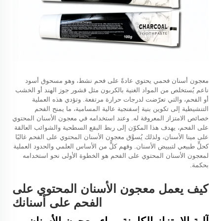
معجون أسنان فحمي
يحتوي عادةً على فحم نشط، وهو مسحوق أسود
ناعم يُستخلص من المواد الغنية بالكربون مثل قشور جوز الهند أو الخشب
أو الفحم، والتي تعرّضت لدرجات حرارة مرتفعة. وتؤدي هذه العملية
التنشيطية إلى تكوين بنية إسفنجية عالية المسامية، ما يمنح الفحم
خصائص الامتزاز المعروفة له. وعند استخدامه في معجون الأسنان المحتوي
على الفحم، يهدف هذا المكوّن إلى ربط البقع السطحية والشوائب العالقة
على مينا الأسنان، ولذلك يُسوَّق معجون الأسنان المحتوي على الفحم غالبًا
كحلٍّ طبيعي لتبييض الأسنان. وفهم كلٍّ من الأساس العلمي والحدود العملية
لمعجون الأسنان المحتوي على الفحم هو الخطوة الأولى نحو استخدامه
بحكمة.
كيف يعمل معجون الأسنان المحتوي على
الفحم على أسنانك