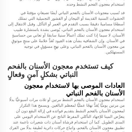
استخدام معجون الفحم النشط وحده.
قد تُسبب معجونات الأسنان بالفحم النباتي أيضًا تصبغاتٍ مؤقتةً في
الحشوات السنية القديمة أو التيجان أو القشور التجميلية التي تمتلك
أسطحًا مساميةً دقيقةً بسبب التقدم في العمر أو التآكل. وقبل الانتقال إلى
استخدام معجون الأسنان بالفحم النباتي، يُوصى بشدة باستشارة طبيب
الأسنان، لا سيما إذا كنت تملك أعمالاً سنيةً سابقةً أو تعاني من حساسيةٍ
في الأسنان. وإن الشفافية بشأن هذه القيود تُعَدُّ علامةً على منتجٍ موثوقٍ
من معجون الأسنان بالفحم النباتي، وعلى نهجٍ مسؤولٍ في توجيه
المستهلكين.
كيف تستخدم معجون الأسنان بالفحم
النباتي بشكلٍ آمنٍ وفعالٍ
العادات الموصى بها لاستخدام معجون
الأسنان بالفحم النباتي
استخدام معجون الأسنان بالفحم النشط مرتين أو ثلاث مرات أسبوعيًّا بدلًا
من مرتين يوميًّا يُعَدُّ نهجًا عمليًّا لمعظم البالغين. ويسمح هذا التكرار
لمعجون الأسنان بالفحم النشط بتقديم فوائده في إزالة البقع دون أن
يتعرَّض المينا للإجهاد التآكلي المفرط الناتج عن الاستخدام اليومي على
المدى الطويل. كما أن استخدام فرشاة أسنان ذات شعيرات ناعمة عند
تطبيق معجون الأسنان بالفحم، واتباع حركات دائرية لطيفة بدلًا من الفرك