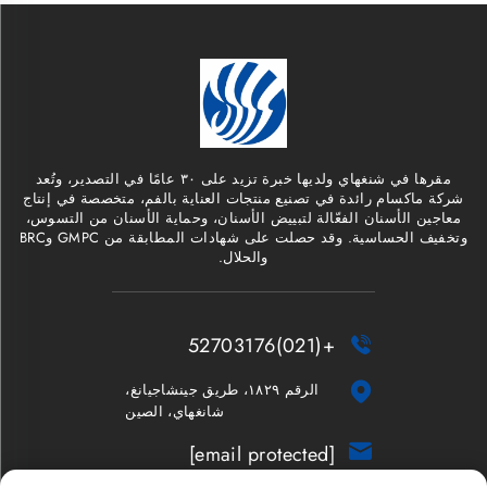
مقرها في شنغهاي ولديها خبرة تزيد على ٣٠ عامًا في التصدير، وتُعد
شركة ماكسام رائدة في تصنيع منتجات العناية بالفم، متخصصة في إنتاج
معاجين الأسنان الفعّالة لتبييض الأسنان، وحماية الأسنان من التسوس،
وتخفيف الحساسية. وقد حصلت على شهادات المطابقة من GMPC وBRC
والحلال.
+(021)52703176


الرقم ١٨٢٩، طريق جينشاجيانغ،
شانغهاي، الصين

[email protected]