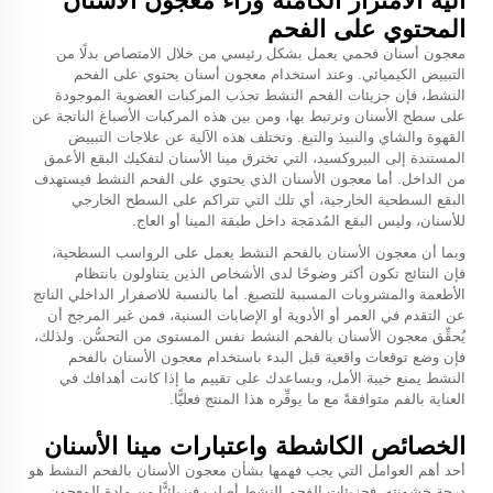
آلية الامتزاز الكامنة وراء معجون الأسنان
المحتوي على الفحم
معجون أسنان فحمي
يعمل بشكل رئيسي من خلال الامتصاص بدلًا من
التبييض الكيميائي. وعند استخدام معجون أسنان يحتوي على الفحم
النشط، فإن جزيئات الفحم النشط تجذب المركبات العضوية الموجودة
على سطح الأسنان وترتبط بها، ومن بين هذه المركبات الأصباغ الناتجة عن
القهوة والشاي والنبيذ والتبغ. وتختلف هذه الآلية عن علاجات التبييض
المستندة إلى البيروكسيد، التي تخترق مينا الأسنان لتفكيك البقع الأعمق
من الداخل. أما معجون الأسنان الذي يحتوي على الفحم النشط فيستهدف
البقع السطحية الخارجية، أي تلك التي تتراكم على السطح الخارجي
للأسنان، وليس البقع المُدمَجة داخل طبقة المينا أو العاج.
وبما أن معجون الأسنان بالفحم النشط يعمل على الرواسب السطحية،
فإن النتائج تكون أكثر وضوحًا لدى الأشخاص الذين يتناولون بانتظام
الأطعمة والمشروبات المسببة للتصبغ. أما بالنسبة للاصفرار الداخلي الناتج
عن التقدم في العمر أو الأدوية أو الإصابات السنية، فمن غير المرجح أن
يُحقِّق معجون الأسنان بالفحم النشط نفس المستوى من التحسُّن. ولذلك،
فإن وضع توقعات واقعية قبل البدء باستخدام معجون الأسنان بالفحم
النشط يمنع خيبة الأمل، ويساعدك على تقييم ما إذا كانت أهدافك في
العناية بالفم متوافقةً مع ما يوفِّره هذا المنتج فعليًّا.
الخصائص الكاشطة واعتبارات مينا الأسنان
أحد أهم العوامل التي يجب فهمها بشأن معجون الأسنان بالفحم النشط هو
درجة خشونته. فجزيئات الفحم النشط أصلب فيزيائيًّا من مادة المعجون