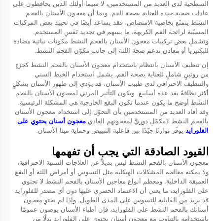
السطحية لدى العديد من المستخدمين، لا سيما أولئك الذين يحافظون على
عادات صحية جيدة للعناية بصحة الفم. وبما أن معجون الأسنان بالفحم
النشط يتمتّع بخاصية الامتصاص، فقد يساعد أيضًا في تحييد بعض المركبات
المسبّبة لرائحة الفم الكريهة، ما يسهم في تجديد نَفَسِ المستخدم.
وتشمل بعض تركيبات معجون الأسنان بالفحم النشط مكونات نباتية مضادة
للبكتيريا أو معادن تدعم صحة اللثة إلى جانب مكوّن الفحم النشط.
إن تنظيف الأسنان بانتظام باستخدام معجون الأسنان بالفحم النشط كجزءٍ
من روتينٍ شاملٍ للعناية بصحة الفم، يشمل استخدام الخيط السني
والتنظيف الاحترافي لدى طبيب الأسنان، قد يؤدي إلى ظهور الأسنان بشكلٍ
أكثر نظافةً بعد عدة أسابيع. ويكون التأثير المرئي لمعجون الأسنان بالفحم
النشط أوضح ما يكون عندما تكون البقع الخارجية هي المشكلة الرئيسية.
وقد أفاد العديد من المستخدمين بأن التحوّل إلى استخدام معجون الأسنان
بالفحم النشط كمكمّلٍ دوريٍّ لمعجونهم العادي
معجون أسنان يحتوي على
الفلورايد
يوفّر توازنًا جيّدًا بين فاعلية التبييض وحماية مينا الأسنان.
القيود الصادقة التي يجب أن تفهمها
معجون الأسنان بالفحم النشط ليس بديلاً عن العلاجات السنية الاحترافية،
ولا يمكنه معالجة المشكلات الهيكلية مثل التسوس أو أمراض اللثة أو البقع
العميقة الداخلية. ومعظم أنواع معاجين الأسنان بالفحم النشط لا تحتوي
على الفلورايد، ما يعني أن الاعتماد الحصري عليها دون أي مصدر للفلورايد
قد يزيد من القابلية للتسوس على المدى الطويل. وإذا لم يحتوِ معجون
أسنانك بالفحم النشط على الفلورايد، فإن أطباء الأسنان يوصون عمومًا
باستخدامه بالتناوب مع معجون أسنان يحتوي على الفلورايد بدلًا من