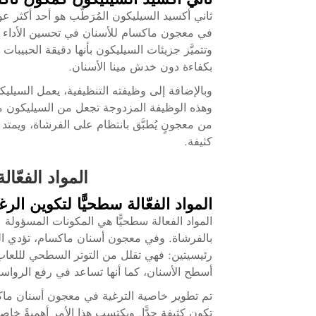
ثاني أكسيد السيليكون المُرَطَّب هو أحد أكثر ع
في معجون ماكسام للأسنان في تحسين الأداء التن
وتتميَّز جزيئات السيليكون بأنها دقيقة الحبيبا
بكفاءة دون خدش مينا الأسنان.
وبالإضافة إلى وظيفته التنظيفية، يعمل السيلي
وهذه الوظيفة المزدوجة تجعل من السيليكون مكوِ
من معجونٍ يُطبَّق بانتظام على الفرشاة، ويمتد 
كثيفة.
المواد الفعّال
المواد الفعّالة سطحيًّا لتكوين الر
المواد الفعالة سطحيًّا هي المكونات المسؤولة
رئيسيتين: فهي تقلل من التوتر السطحي لللعاب 
أسطح الأسنان، كما أنها تساعد في رفع الرواس
تم تطوير خاصية الترغية في معجون أسنان ما
تكون كثيفة جدًّا. ويكتسب هذا الأمر أهميةً خ