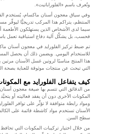
وتُعرف باسم «الفلوراباتيت».
وفي سياق معجون أسنان ماكسام، يُستخدم الفلو
المنتظم، يتراكم هذا المركب تدريجيًّا ليوفِّر مست
سيما لدى الأشخاص الذين يستهلكون الأطعمة أو ال
فحسب، بل يشكِّل آلية دفاع استباقية تعمل ب
تم ضبط تركيز الفلورايد في معجون أسنان ما
للاستخدام اليومي. ويضمن ذلك أن يحصل المستخ
هذا المنتج مناسبًا لروتين غسل الأسنان مرتين يو
التي تبحث عن منتجات موثوقة للعناية بصحة الفم 
كيف يتفاعل الفلورايد مع المكونا
من الدقائق التي تتسم بها صيغة معجون أسنان جي
المكونات الأخرى دون أن يفقد فعاليته أو يتحيَّ
ومواد رابطة متوافقة لا تؤثِّر على توافر الفلور
الأسنان تستخدم مواد كاشطة قائمة على الكالسيو
سطح السن.
من خلال اختيار تركيبات المكونات التي تحاف