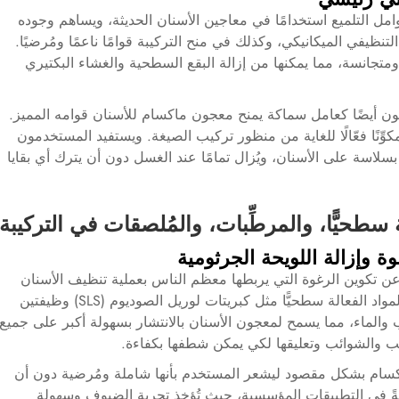
وامل التلميع استخدامًا في معاجين الأسنان الحديثة، ويساهم وجوده
ظيفي الميكانيكي، وكذلك في منح التركيبة قوامًا ناعمًا ومُرضيًا.
ت ومتجانسة، مما يمكنها من إزالة البقع السطحية والغشاء البكتيري
كون أيضًا كعامل سماكة يمنح معجون ماكسام للأسنان قوامه المميز.
ّنًا فعّالًا للغاية من منظور تركيب الصيغة. ويستفيد المستخدمون
بسلاسة على الأسنان، ويُزال تمامًا عند الغسل دون أن يترك أي بقايا
ة سطحيًّا، والمرطِّبات، والمُلصقات في التركيبة
غوة وإزالة اللويحة الجرثومية
 عن تكوين الرغوة التي يربطها معظم الناس بعملية تنظيف الأسنان
بالفرشاة. وفي معجون أسنان ماكسام، تؤدي المواد الفعالة سطحيًّا مثل كبريتات لوريل الصوديوم (SLS) وظيفتين
والماء، مما يسمح لمعجون الأسنان بالانتشار بسهولة أكبر على جميع
ب والشوائب وتعليقها لكي يمكن شطفها بكفاءة.
كسام بشكل مقصود ليشعر المستخدم بأنها شاملة ومُرضية دون أن
اصةً في التطبيقات المؤسسية، حيث تُؤخذ تجربة الضيوف وسهولة