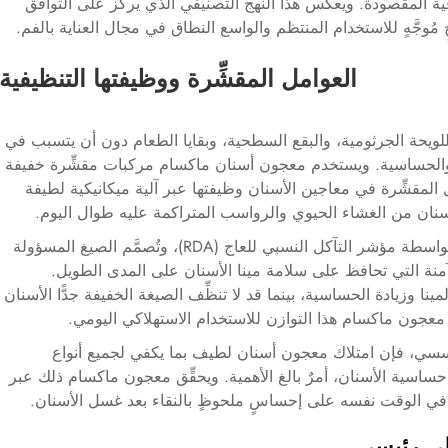
واقية المقصودة. ويعكس هذا النهج التصنيفي الذي يركّز على التوافق
ٍ مُوجَّهٍ للاستخدام المنتظم والواسع النطاق في مجال العناية بالفم.
العوامل المقشِّرة ووظيفتها التنظيفية
للويحة الجرثومية، والبقع السطحية، وبقايا الطعام دون أن يتسبب في
والحساسية. ويستخدم معجون أسنان ماكسام مركبات مقشِّرة خفيفة
وامل المقشِّرة في معاجين الأسنان وظيفتها عبر آلية ميكانيكية لطيفة
سنان من الغشاء الحيوي والرواسب المتراكمة عليه طوال اليوم.
يتم قياس مستوى التآكل في معجون الأسنان بواسطة مؤشر التآكل النسبي للعاج (RDA)، وتُصمَّم الصيغ المسؤولة
نة التي تحافظ على سلامة مينا الأسنان على المدى الطويل.
مينا وزيادة الحساسية، بينما قد لا تنظِّف الصيغة الخفيفة جدًّا الأسنان
ؤسسي، فإن امتلاك معجون أسنان لطيف بما يكفي لجميع أنواع
اسية الأسنان، أمرٌ بالغ الأهمية. ويحقِّق معجون ماكسام ذلك عبر
حفاظ في الوقت نفسه على إحساسٍ ملحوظٍ بالنقاء بعد غسل الأسنان.
لي رئيسي