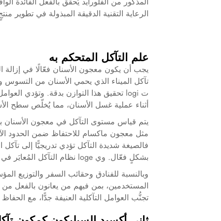
المذكور من الفلورايد يُحقِّق بالفعل الفائدة ال
الرعاية التقنية الدقيقة المبذولة في تطوير منتج
علم التآكل المتحكم به
يجب أن يكون معجون الأسنان فعّالًا في إزالة ا
تآكل الميناء الذي يحمي الأسنان من التسوس 
ت logi تحقيق هذا التوازن بدقة. وتؤدي الع
أثناء عملية غسل الأسنان، مما يُخلّص سطح الأ
مثل معجون ماكسام للاحتفاظ ضمن الحدود الآم
فالصيغة شديدة التآكل تؤدي تدريجيًّا إلى تآكل ال
بشكلٍ فعّال. وي loge نظام التآكل المُعايَر في معجون ماكسام هذا التوازن للاستخدام الاستهلاكي اليومي.
وبالنسبة للفنادق وحقائب السفر والتوزيع الم
المستخدمين، بمن فيهم من يعانون بالفعل من حس
تجنُّب العوامل التآكلية العنيفة جدًّا، مع ال
ثاني أكسيد السيليكون كمكون تآك