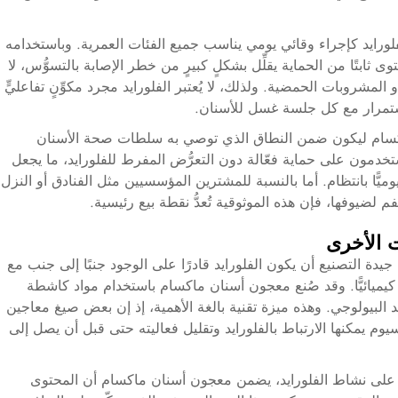
رايد كإجراء وقائي يومي يناسب جميع الفئات العمرية. وباستخدامه
وى ثابتًا من الحماية يقلِّل بشكلٍ كبيرٍ من خطر الإصابة بالتسوُّس، لا
مشروبات الحمضية. ولذلك، لا يُعتبر الفلورايد مجرد مكوِّنٍ تفاعليٍّ
استمرار مع كل جلسة غسل للأسنان.
كسام ليكون ضمن النطاق الذي توصي به سلطات صحة الأسنان
دمون على حماية فعّالة دون التعرُّض المفرط للفلورايد، ما يجعل
ميًّا بانتظام. أما بالنسبة للمشترين المؤسسيين مثل الفنادق أو النزل
لضيوفها، فإن هذه الموثوقية تُعدُّ نقطة بيع رئيسية.
ت الأخرى
دة التصنيع أن يكون الفلورايد قادرًا على الوجود جنبًا إلى جنب مع
د كيميائيًّا. وقد صُنع معجون أسنان ماكسام باستخدام مواد كاشطة
ايد البيولوجي. وهذه ميزة تقنية بالغة الأهمية، إذ إن بعض صيغ معاجين
م يمكنها الارتباط بالفلورايد وتقليل فعاليته حتى قبل أن يصل إلى
ظ على نشاط الفلورايد، يضمن معجون أسنان ماكسام أن المحتوى