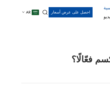
سية
احصل على عرض أسعار
AR
ديو
 فعّالًا؟