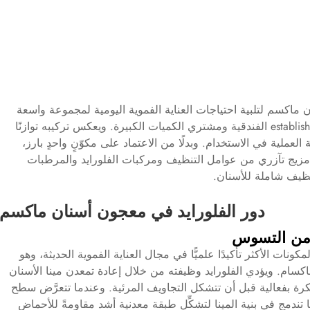
ماكسم لتلبية احتياجات العناية الفموية اليومية لمجموعة واسعة
من المستهلكين، بما في ذلك الأسر والم establishments الفندقية ومشتري الكميات الكبيرة. ويعكس تركيبه توازنًا
لعملية في الاستخدام. وبدلًا من الاعتماد على مكوّنٍ واحدٍ بارز،
زيج تآزري من عوامل التنظيف ومركبات الفلورايد والمرطبات
تنظيف شاملة للأسنان.
دور الفلورايد في معجون أسنان ماكسم
 من التسوس
كونات الأكثر تأكيدًا علميًّا في مجال العناية الفموية الحديثة، وهو
كسام. ويؤدي الفلورايد وظيفته من خلال إعادة تمعدن مينا الأسنان
ة بفعالية قبل أن تتشكل التجاويف المرئية. وعندما تتعرَّض سطح
ها تندمج في بنية المينا لتشكِّل طبقة معدنية أشد مقاومةً للأحماض