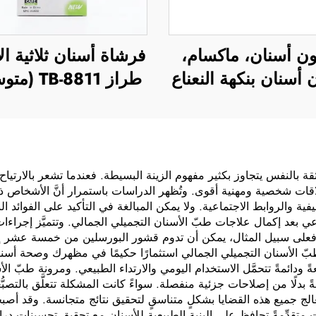
ن أسنان، ماكسام،
فرشاة أسنان ثلاثية ال
أسنان بنكهة النعناع
طراز TB-8811 (متوسطة)
لثقة بالنفس يتجاوز بكثير مفهوم الزينة البسيطة. فعندما تشعر بالارتياح ت
قات شخصية ومهنية أقوى. وتُظهر الدراسات باستمرار أنَّ الأشخاص ذوي ال
فية والروابط الاجتماعية. ولا يمكن المبالغة في التأكيد على الفوائد ال
 بعد إكمال علاجات طبّ الأسنان التجميلي الجمالي. وتتميَّز إجراءات 
سب. فعلى سبيل المثال، يمكن أن تدوم قشور البورسلين من خمسة عشر إل
عل طبّ الأسنان التجميلي الجمالي استثمارًا حكيمًا في مظهرك وصحة أس
َّعةً ودائمةً تتحمَّل الاستخدام اليومي والارتداء الطبيعي. ومرونة طبّ 
 بدلًا من إصلاحات جزئية منفصلة. سواءً كانت المشكلة تتعلَّق بالتصبُّ
تعالج جميع هذه القضايا بشكلٍ متناسقٍ لتحقيق نتائج متجانسة. وقد أ
 متقدِّمةً تحافظ على البنية الطبيعية للأسنان مع تحقيق تحسيناتٍ دراما