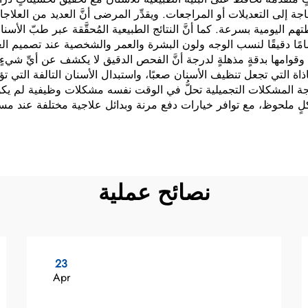
ة إلى التعديلات أو المراجعات. ويقدِّر المرضى أنَّ العديد من العلاجات ت
م اليومية بسرعة. كما أنَّ النتائج الطبيعية المُحقَّقة عبر طبّ الأسنا
امًا دقيقًا لنسب الوجه ولون البشرة والعمر والشخصية عند تصميم العل
ة وقوامها بدقةٍ مذهلةٍ لدرجة أنَّ الفحص الدقيق لا يكشف عن أيِّ شيءٍ
لتي تجعل تنظيف الأسنان صعبًا، واستبدال الأسنان التالفة التي تؤوي
ة المشكلات التجميلية تحلُّ في الوقت نفسه مشكلات وظيفية لم يكونو
لٍ ملحوظ، مع توافر خيارات دفع مرنة وبدائل علاجية مختلفة عند مست
نصائح عملية
23
Apr