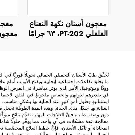
معجون أسنان نكهة النعناع
معجو
الفلفلي PT-202، ٦٣ جرامًا
معجون 
تُحقِّق طبّ الأسنان التجميلي الجمالي تحويلًا فوريًّا في ا
ما يخلق تفاعلات اجتماعية إيجابية ويفتح الأبواب أمام علا
وودًّا وموثوقيةً، الأمر الذي يؤثر مباشرةً في الفرص الوظي
في تقديرهم لذواتهم وانخفاضٍ ملحوظٍ في القلق الاجتماعي
استثنائيةٍ وطول أمدٍ كبيرٍ عند العناية بها بشكلٍ منا
العناية بها جيدًا، مدى الحياة. وهذه المدة الطويلة تج
دون وصفة طبية، فإنَّ العلاجات المهنية تقدِّم نتائجَ متوق
معالجة عدة مشكلات في آنٍ واحد، مما يوفِّر حلولًا شاملةً
المحاذاة أو تآكل الأسنان، فإنَّ خطط العلاج المخصَّصة 
الجمالي اليوم غير جراحية إلى حدٍّ كبير، مستخدمةً تقنياتٍ