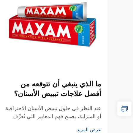
ما الذي ينبغي أن تتوقعه من
أفضل علاجات تبييض الأسنان؟
عند النظر في حلول تبييض الأسنان الاحترافية
أو المنزلية، يصبح فهم المعايير التي تُعرِّف
الجودة الاستثنائية والنتائج الواقعية أمرًا
عرض المزيد
جوهريًّا لاتخاذ قراراتٍ مستنيرة. وتجمع أفضل