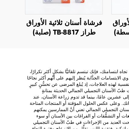
أوراق
فرشاة أسنان ثلاثية الأوراق
طراز TB-8817 (صلبة)
جاه ابتسامتك، فإنك تبتسم تلقائيًّا بشكلٍ أكثر تكرارًا،
ابتسامات الجذَّابة يُنظر إليهم على أنَّهم أكثر نجاحًا
نفسية لهذه العلاجات، إذ يُبلغ المرضى عن تحسُّنٍ كبيرٍ
طبّ الأسنان التجميلي الجمالي الحديثة بمتانةٍ
ى عشرين عامًا، بينما قد تدوم زراعة الأسنان، عند
نانك. وعلى عكس الحلول المؤقتة أو المنتجات المتاحة
الأسنان التجميلي الجمالي تعني أنَّ الممارسين يمكنهم
غات أو التشقُّقات أو الفراغات بين الأسنان أو سوء
صبحت العديد من الإجراءات في طبّ الأسنان التجميلي
تيكية. فتقنية الليزر تقلِّل من الانزعاج وفترة التعافي،