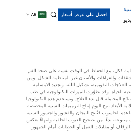
سية
احصل على عرض أسعار
AR
ديو
ابتسامة ككل، مع الحفاظ في الوقت نفسه على صحة الفم.
تشققات والفراغات والأسنان غير المنتظمة الشكل. ومن
العلاجات التقويمية، تشكيل اللثة، وتجديد الابتسامة
وعية الحياة. وقد تطوَّرت الميزات التكنولوجية في طب
تائج المحتملة قبل بدء العلاج. وتستخدم هذه التكنولوجيا
ية الأبعاد تتيح اليوم إنتاج الترميمات السنية المخصصة
مساعدة الحاسوب فتُنتج التيجان والقشور والجسور السنية
متنوعة، بدءًا من تصحيح العيوب الخلقية وانتهاءً بعكس
 الزفاف أو مقابلات العمل أو الخطابات أمام الجمهور،