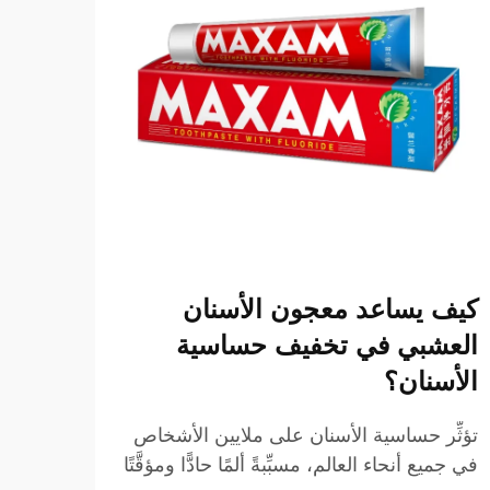
كيف يساعد معجون الأسنان
ما ا
العشبي في تخفيف حساسية
معجو
الأسنان؟
أدى ا
الأسن
تؤثِّر حساسية الأسنان على ملايين الأشخاص
بصحة 
في جميع أنحاء العالم، مسبِّبةً ألمًا حادًّا ومؤقَّتًا
عرض ا
والمخ