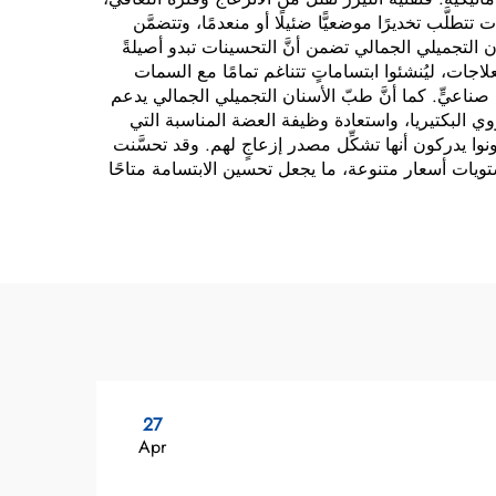
تطلَّب تخديرًا موضعيًّا ضئيلًا أو منعدمًا، وتتضمَّن
ن التجميلي الجمالي تضمن أنَّ التحسينات تبدو أصيلةً
اجات، ليُنشئوا ابتساماتٍ تتناغم تمامًا مع السمات
 صناعيٍّ. كما أنَّ طبّ الأسنان التجميلي الجمالي يدعم
 البكتيريا، واستعادة وظيفة العضة المناسبة التي
ا يدركون أنها تشكِّل مصدر إزعاجٍ لهم. وقد تحسَّنت
ويات أسعار متنوعة، ما يجعل تحسين الابتسامة متاحًا
27
Apr