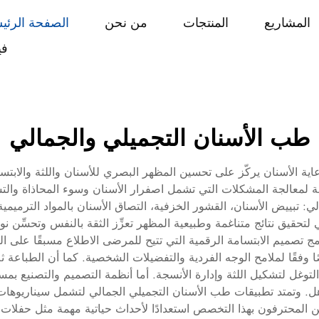
المشاريع
المنتجات
من نحن
الصفحة الرئي
في
طب الأسنان التجميلي والجمالي
ن رعاية الأسنان يركّز على تحسين المظهر البصري للأسنان واللثة وال
ة لمعالجة المشكلات التي تشمل اصفرار الأسنان وسوء المحاذاة وال
: تبييض الأسنان، القشور الخزفية، التصاق الأسنان بالمواد الترميمية، 
 لتحقيق نتائج متناغمة وطبيعية المظهر تعزِّز الثقة بالنفس وتحسِّن ن
مج تصميم الابتسامة الرقمية التي تتيح للمرضى الاطلاع مسبقًا على الن
 وفقًا لملامح الوجه الفردية والتفضيلات الشخصية. كما أن الطباعة ثلاث
 التوغل لتشكيل اللثة وإدارة الأنسجة. أما أنظمة التصميم والتصنيع ب
 مذهل. وتمتد تطبيقات طب الأسنان التجميلي الجمالي لتشمل سيناريوهات 
عين المحترفون بهذا التخصص استعدادًا لأحداث حياتية مهمة مثل حفلات