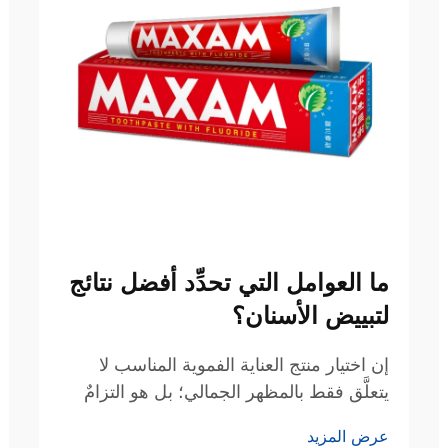
ما العوامل التي تحدِّد أفضل نتائج
لتبييض الأسنان؟
إن اختيار منتج العناية الفموية المناسب لا
يتعلَّق فقط بالمظهر الجمالي؛ بل هو التزامٌ
بالصحة السنية على المدى الطويل.
عرض المزيد
وللكثيرين، تبدأ الرحلة نحو ابتسامة أكثر