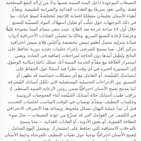
التصبغات الموجودة داخل البنية السنية نفسها بدلًا من إزالة البقع السطحية
فقط، والتي تعود سريعًا مع العادات الغذائية والشرابية الطبيعية. ويقدِّم
أطباء الأسنان تعليماتٍ مفصَّلةً للعناية اللاحقة مُخصَّصةً لنمط حياتك، بما
في ذلك التوجيهات حول تجنُّب أو تقليل استهلاك المواد المسبِّبة للتصبغ
خلال أول ٤٨ ساعة حرجة بعد العلاج، حيث تبقى مسام المينا مفتوحة قليلًا
وعرضةً لإعادة التصبغ السريع. وغالبًا ما تتضمَّن العيادات الاحترافية أدوات
صيانة منزلية تشمل أطقم تبييض مخصصة وأكياس هلام تبييض احترافية
بتركيز أقل، مما يسمح للمرضى بإجراء جلسات تجديد دورية تحافظ على
النتائج وتُطيل أمدها دون الحاجة لمراجعات إضافية في العيادة. ويعني
استمرار العلاقة مع مقدِّم الخدمة السنية أنك تمتلك دائمًا إمكانية الوصول
إلى المشورة الخبرة في أي وقت تطرأ فيه أسئلةٌ حول الحفاظ على
ابتسامتك المُبيَّضة، أو التعامل مع أي مشكلات حساسية قد تظهر، أو
التنسيق بين الإجراءات التجميلية المستقبلية التي تكمِّل أسنانك المُشرقة.
كما يندمج تفتيح الأسنان احترافيًّا ضمن روتين الرعاية السنية المنتظم، إذ
يراقب طبيب أسنانك حالة أسنانك المُبيَّضة أثناء الفحوصات الروتينية
وجلسات التنظيف، ويقدِّم توصياتٍ في الوقت المناسب لجلسات التحديث
قبل أن تبدأ عملية البهتان بشكل ملحوظ. ويساعد هذا الإشراف الاحترافي
في الكشف عن العوامل التي قد تسرِّع من عودة التصبغات — مثل سوء
النظافة الفموية، أو بعض الأدوية، أو العادات الغذائية — مما يسمح
بالتدخلات الاستباقية التي تحافظ على استثمارك. ويشمل النهج الشامل
لتفتيح الأسنان احترافيًّا توعيةً حول تقنيات التنظيف بالفرشاة وخيط الأسنان