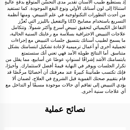
إذ يستطيع طبيب الأسنان تقدير مدى التحسُّن المتوقَّع بدقةٍ عاليةٍ
استنادًا إلى لون أسنانك الأولي ونوع البقع الموجودة. كما تستفيد
من أحدث التطورات التكنولوجية في علم التبييض، ومنها أنظمة
التسريع باستخدام مصابيح LED والتفعيل بالليزر التي تُعزِّز
التفاعل الكيميائي لتحقيق تبييضٍ أسرع وأكثر شمولًا. وتتكامل
علاجات التبييض الاحترافية بسلاسة مع رعايتك السنية الحالية،
ما يسمح لطبيب أسنانك بتنسيق جلسات التبييض مع إجراءات
تجميلية أخرى أو أعمال ترميمية لإعادة تشكيل ابتسامتك بشكل
متناسق. أما النتائج طويلة الأمد فهي تعني أنك ستستمتع
بابتسامتك الأشد إشراقًا لسنواتٍ عوضًا عن أسابيع، مما يقلل من
تكرار الجلسات ويوفر في النهاية قيمةً أفضل لاستثمارك. وأخيرًا،
فإنك تكتسب طمأنينةً كبيرةً عند معرفتك أن أخصائيًا مرخَّصًا قد
قام بتقييم صحتك الفموية قبل الشروع في العلاج، لضمان ألا
يؤدي التبييض إلى تفاقم أي حالات موجودة مسبقًا أو التداخل مع
أي علاجات سنية أخرى.
نصائح عملية