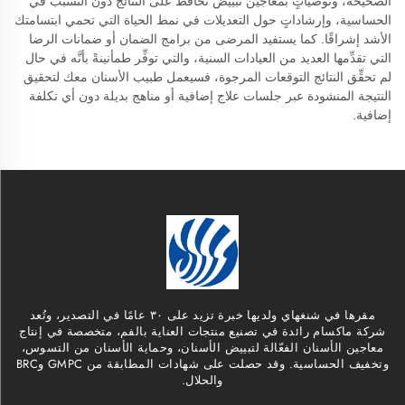
الصحيحة، وتوصياتٍ بمعاجين تبييض تحافظ على النتائج دون التسبب في
الحساسية، وإرشاداتٍ حول التعديلات في نمط الحياة التي تحمي ابتسامتك
الأشد إشراقًا. كما يستفيد المرضى من برامج الضمان أو ضمانات الرضا
التي تقدِّمها العديد من العيادات السنية، والتي توفِّر طمأنينةً بأنَّه في حال
لم تحقِّق النتائج التوقعات المرجوة، فسيعمل طبيب الأسنان معك لتحقيق
النتيجة المنشودة عبر جلسات علاج إضافية أو مناهج بديلة دون أي تكلفة
إضافية.
مقرها في شنغهاي ولديها خبرة تزيد على ٣٠ عامًا في التصدير، وتُعد
شركة ماكسام رائدة في تصنيع منتجات العناية بالفم، متخصصة في إنتاج
معاجين الأسنان الفعّالة لتبييض الأسنان، وحماية الأسنان من التسوس،
وتخفيف الحساسية. وقد حصلت على شهادات المطابقة من GMPC وBRC
والحلال.