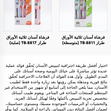
فرشاة أسنان ثلاثية الأوراق
فرشاة أسنان ثلاثية الأوراق
طراز TB-8811 (متوسطة)
طراز TB-8817 (صلبة)
اختيار أفضل طريقة احترافية لتبييض الأسنان يُحقِّق فوائد عملية
عديدة تؤثر مباشرةً على حياتك اليومية وصحة أسنانك على
المدى الطويل. وأول هذه الفوائد أن العلاجات الاحترافية تُحقِّق
نتائج فورية ومذهلة يمكن رؤيتها بعد زيارة واحدة فقط لطبيب
الأسنان، مما يلغي الحاجة إلى أسابيع أو شهور من الاستخدام غير
المنتظم للمنتجات المتاحة في المتاجر. ويقوم طبيب أسنانك
بتخصيص تجربة التبييض بأكملها وفقًا لهيكل أسنانك الفريد،
والتحشيات أو الترميمات الموجودة مسبقًا، ومستوى حساسيتك،
لضمان أفضل النتائج دون المساس بالراحة أو السلامة. كما يوفِّر