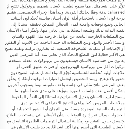
والترميمات الموجودة مسبقًا، وصحة اللثة، وأنواع التصبّغ المحددة التي
تؤثِّر على ابتسامتك، مما يسمح لطبيب الأسنان بتصميم بروتوكول تفتيحٍ مُ
calibrated بدقة وفقًا لحالتك الفردية. ويبدأ هذا الإجراء التخصيصـي بتقييم
درجة لون الأسنان باستخدام أدلة ألوان أسنان قياسية تُحدِّد لون أسنانك
الحالي وتضع توقعات واقعية لمدى التحسُّن الممكن تحقيقه استنادًا إلى
نقطة البداية لديك وطبيعة التصبّغات التي تعاني منها. ويُميِّز أطباء الأسنان
بين التصبّغات الخارجية الناتجة عن عوامل خارجية مثل القهوة والشاي
والنبيذ الأحمر والتبغ، وبين التصبّغات الداخلية الناجمة عن الأدوية أو التفلور
أو الإصابات أو عمليات الشيخوخة الطبيعية، ثم يختارون تركيبة وتقنية تفتيحٍ
هي الأكثر فعاليةً لنوع التصبّغ المحدَّد الذي تعاني منه. أما المرضى الذين
يعانون من حساسية الأسنان فيستفيدون من بروتوكولات معدلة تستخدم
تركيزات أقل من بيروكسيد الهيدروجين، أو فترات تطبيق أقصر، أو
علاجات أولية مُخفِّضة للحساسية تُجهِّز الميناء لتحمل عملية التفتيح دون
شعور بالانزعاج. ويمتد التخصيص ليشمل اعتبارات التوقيت أيضًا، إذ يحقِّق
بعض المرضى نتائج مثلى في جلسة واحدة طويلة، بينما يستجيب آخرون
بشكل أفضل لعدة جلسات قصيرة متوزِّعة على مدى عدة أسابيع، ما
يسمح لطبيب الأسنان بتعديل الاستراتيجية استنادًا إلى التقدُّم الملحوظ
وملاحظات المريض. كما يراعي التفتيح الاحترافي الأشخاص ذوي
الترميمات السنية الموجودة مسبقًا مثل التيجان أو القشور التجميلية أو
الحشوات، وذلك عبر إدارة التوقعات بشأن الأسنان التي ستستجيب للعلاج،
وتنسيق جدول التفتيح مع إمكانية استبدال الترميمات الظاهرة لتتناسق مع
الأسنان الطبيعية التي أصبح لونها أكثر إشراقًا. ويأخذ طبيب الأسنان في