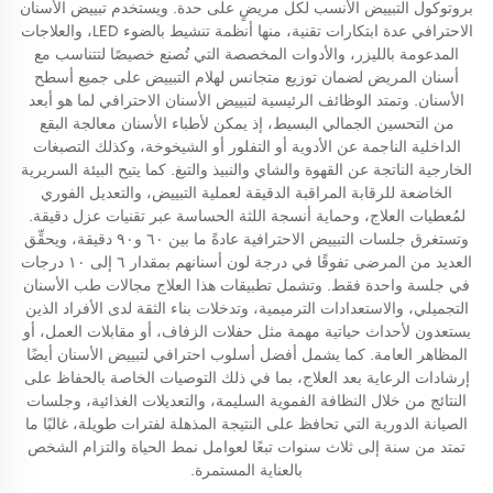
بروتوكول التبييض الأنسب لكل مريضٍ على حدة. ويستخدم تبييض الأسنان
الاحترافي عدة ابتكارات تقنية، منها أنظمة تنشيط بالضوء LED، والعلاجات
المدعومة بالليزر، والأدوات المخصصة التي تُصنع خصيصًا لتتناسب مع
أسنان المريض لضمان توزيع متجانس لهلام التبييض على جميع أسطح
الأسنان. وتمتد الوظائف الرئيسية لتبييض الأسنان الاحترافي لما هو أبعد
من التحسين الجمالي البسيط، إذ يمكن لأطباء الأسنان معالجة البقع
الداخلية الناجمة عن الأدوية أو التفلور أو الشيخوخة، وكذلك التصبغات
الخارجية الناتجة عن القهوة والشاي والنبيذ والتبغ. كما يتيح البيئة السريرية
الخاضعة للرقابة المراقبة الدقيقة لعملية التبييض، والتعديل الفوري
لمُعطيات العلاج، وحماية أنسجة اللثة الحساسة عبر تقنيات عزل دقيقة.
وتستغرق جلسات التبييض الاحترافية عادةً ما بين ٦٠ و٩٠ دقيقة، ويحقِّق
العديد من المرضى تفوقًا في درجة لون أسنانهم بمقدار ٦ إلى ١٠ درجات
في جلسة واحدة فقط. وتشمل تطبيقات هذا العلاج مجالات طب الأسنان
التجميلي، والاستعدادات الترميمية، وتدخلات بناء الثقة لدى الأفراد الذين
يستعدون لأحداث حياتية مهمة مثل حفلات الزفاف، أو مقابلات العمل، أو
المظاهر العامة. كما يشمل أفضل أسلوب احترافي لتبييض الأسنان أيضًا
إرشادات الرعاية بعد العلاج، بما في ذلك التوصيات الخاصة بالحفاظ على
النتائج من خلال النظافة الفموية السليمة، والتعديلات الغذائية، وجلسات
الصيانة الدورية التي تحافظ على النتيجة المذهلة لفترات طويلة، غالبًا ما
تمتد من سنة إلى ثلاث سنوات تبعًا لعوامل نمط الحياة والتزام الشخص
بالعناية المستمرة.