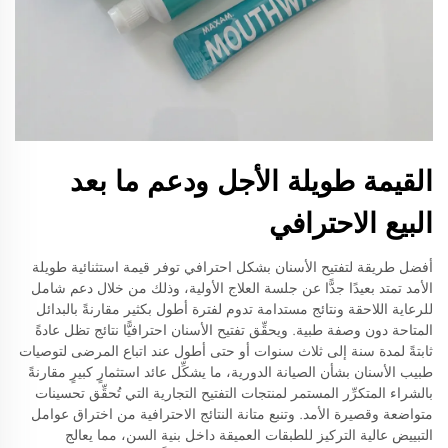
القيمة طويلة الأجل ودعم ما بعد
البيع الاحترافي
أفضل طريقة لتفتيح الأسنان بشكل احترافي توفر قيمة استثنائية طويلة
الأمد تمتد بعيدًا جدًّا عن جلسة العلاج الأولية، وذلك من خلال دعم شامل
للرعاية اللاحقة ونتائج مستدامة تدوم لفترة أطول بكثير مقارنةً بالبدائل
المتاحة دون وصفة طبية. ويحقِّق تفتيح الأسنان احترافيًّا نتائج تظل عادةً
ثابتةً لمدة سنة إلى ثلاث سنوات أو حتى أطول عند اتباع المرضى لتوصيات
طبيب الأسنان بشأن الصيانة الدورية، ما يشكِّل عائد استثمارٍ كبيرٍ مقارنةً
بالشراء المتكرِّر المستمر لمنتجات التفتيح التجارية التي تُحقِّق تحسينات
متواضعة وقصيرة الأمد. وتنبع متانة النتائج الاحترافية من اختراق عوامل
التبييض عالية التركيز للطبقات العميقة داخل بنية السن، مما يعالج