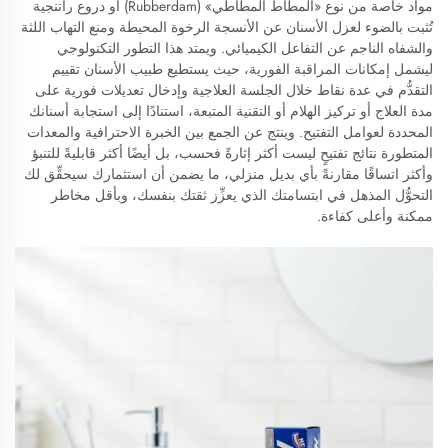
مواد خاصة من نوع «المطاط المطاطي» (Rubberdam) أو دروع راتنجية
تُثبت بالضوء لعزل الأسنان عن الأنسجة الرخوة المحيطة ومنع التهاب اللثة
والشفاه الناجم عن التفاعل الكيميائي. ويمتد هذا التطور التكنولوجي
ليشمل إمكانات المراقبة الفورية، حيث يستطيع طبيب الأسنان تقييم
التقدُّم في عدة نقاط خلال الجلسة العلاجية وإدخال تعديلات فورية على
مدة العلاج أو تركيز الهلام أو التقنية المتبعة، استنادًا إلى استجابة أسنانك
المحددة لعوامل التفتيح. وينتج عن الجمع بين الخبرة الاحترافية والمعدات
المتطورة نتائج تفتيحٍ ليست أكثر إثارةً فحسب، بل أيضًا أكثر قابليةً للتنبؤ
وأكثر اتساقًا مقارنةً بأي بديل منزلي، ما يضمن أن استثمارك سيحقِّق لك
التحوُّل المذهل في ابتسامتك الذي يعزِّز ثقتك بنفسك، وبأقل مخاطر
ممكنة وأعلى كفاءة.