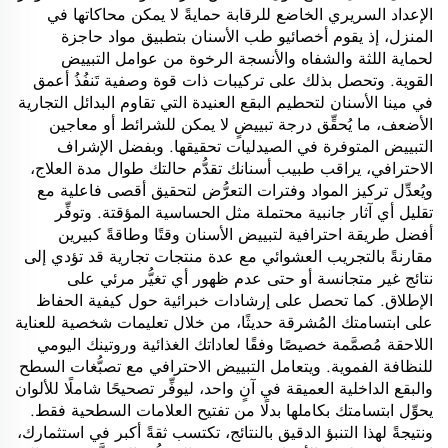
الإعداد السريري الخاضع للرقابة حمايةً لا يمكن محاكاتها في
المنزل، إذ يقوم أخصائيو طب الأسنان بتطبيق مواد حاجزة
لحماية اللثة والشفاه والأنسجة الرخوة من عوامل التبييض
القوية. وتحصل بذلك على تركيبات ذات قوة وصفية تَنفُذُ أعمق
في مينا الأسنان لتحطيم البقع العنيدة التي تقاوم البدائل التجارية
الأضعف، ما يُحقِّق درجة تبييضٍ لا يمكن للشرائط أو معاجين
التبييض المتوفرة في الصيدليات تحقيقها. وبفضل الإشراف
الاحترافي، يراقب طبيب أسنانك تقدُّم حالتك طوال مدة العلاج،
ويُعدِّل تركيز المواد وفترات التعرُّض لتحقيق أقصى فاعلية مع
تقليل أي آثار جانبية محتملة مثل الحساسية المؤقتة. وتوفِّر
أفضل طريقة احترافية لتبييض الأسنان وقتًا وطاقةً كبيرين
مقارنةً بالتجريب العشوائي مع عدة منتجات تجارية قد تؤدي إلى
نتائج غير متجانسة أو حتى عدم ظهور أي تغيُّر مرئي على
الإطلاق. كما تحصل على إرشادات خبرائية حول كيفية الحفاظ
على ابتسامتك المُشرقة حديثًا، من خلال تعليمات شخصية للعناية
اللاحقة مُصمَّمة خصيصًا وفقًا لعاداتك الغذائية وروتينك اليومي
للنظافة الفموية. ويتعامل التبييض الاحترافي مع تصبُّغات السطح
والبقع الداخلية العميقة في آنٍ واحد، ليوفِّر تصحيحًا شاملًا للألوان
يحوِّل ابتسامتك بكاملها بدلًا من تفتيح العلامات السطحية فقط.
ونتيجةً لهذا التنبؤ الدقيق بالنتائج، تكتسب ثقةً أكبر في استثمارك،