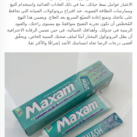
الاعتبار عوامل نمط حياتك، بما في ذلك العادات الغذائية واستخدام التبغ
وممارسات النظافة الفموية، عند اقتراح بروتوكولات الصيانة التي تحافظ
على نتائجك وتمنع إعادة التصبّغ السريع بعد العلاج. ويضمن هذا النهج
المُخصَّص أن تكون تجربة التفتيح متوافقةً مع مستوى راحتك، والقيود
الزمنية في جدولك، وأهدافك الجمالية، في حين تضمن الرقابة الاحترافية
أن يظل البروتوكول المختار آمنًا لملف صحتك السنية الخاص، ويحقِّق
أقصى درجات الرضا تجاه ابتسامتك الأشد إشراقًا والأكثر ثقةً.