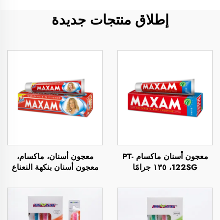
إطلاق منتجات جديدة
معجون أسنان ماكسام PT-
معجون أسنان، ماكسام،
122SG، ١٣٥ جرامًا
معجون أسنان بنكهة النعناع