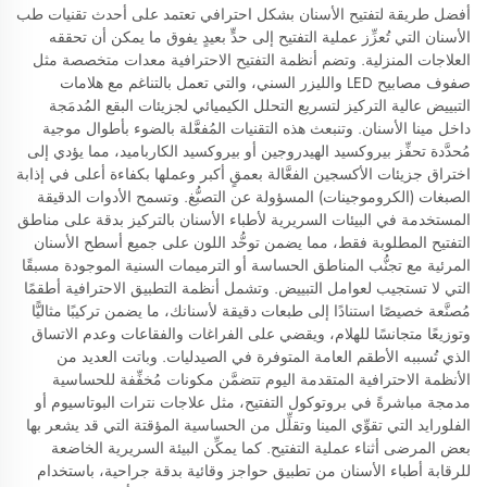
أفضل طريقة لتفتيح الأسنان بشكل احترافي تعتمد على أحدث تقنيات طب
الأسنان التي تُعزِّز عملية التفتيح إلى حدٍّ بعيدٍ يفوق ما يمكن أن تحققه
العلاجات المنزلية. وتضم أنظمة التفتيح الاحترافية معدات متخصصة مثل
صفوف مصابيح LED والليزر السني، والتي تعمل بالتناغم مع هلامات
التبييض عالية التركيز لتسريع التحلل الكيميائي لجزيئات البقع المُدمَجة
داخل مينا الأسنان. وتنبعث هذه التقنيات المُفعَّلة بالضوء بأطوال موجية
مُحدَّدة تحفِّز بيروكسيد الهيدروجين أو بيروكسيد الكارباميد، مما يؤدي إلى
اختراق جزيئات الأكسجين الفعَّالة بعمقٍ أكبر وعملها بكفاءة أعلى في إذابة
الصبغات (الكروموجينات) المسؤولة عن التصبُّغ. وتسمح الأدوات الدقيقة
المستخدمة في البيئات السريرية لأطباء الأسنان بالتركيز بدقة على مناطق
التفتيح المطلوبة فقط، مما يضمن توحُّد اللون على جميع أسطح الأسنان
المرئية مع تجنُّب المناطق الحساسة أو الترميمات السنية الموجودة مسبقًا
التي لا تستجيب لعوامل التبييض. وتشمل أنظمة التطبيق الاحترافية أطقمًا
مُصنَّعة خصيصًا استنادًا إلى طبعات دقيقة لأسنانك، ما يضمن تركيبًا مثاليًّا
وتوزيعًا متجانسًا للهلام، ويقضي على الفراغات والفقاعات وعدم الاتساق
الذي تُسببه الأطقم العامة المتوفرة في الصيدليات. وباتت العديد من
الأنظمة الاحترافية المتقدمة اليوم تتضمَّن مكونات مُخفِّفة للحساسية
مدمجة مباشرةً في بروتوكول التفتيح، مثل علاجات نترات البوتاسيوم أو
الفلورايد التي تقوِّي المينا وتقلِّل من الحساسية المؤقتة التي قد يشعر بها
بعض المرضى أثناء عملية التفتيح. كما يمكِّن البيئة السريرية الخاضعة
للرقابة أطباء الأسنان من تطبيق حواجز وقائية بدقة جراحية، باستخدام