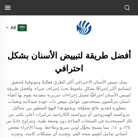
AR
أفضل طريقة لتبييض الأسنان بشكل
احترافي
يمثل تبييض الأسنان الاحترافي أكثر الطرق فعاليةً وموثوقيةً لتحقيق
ابتسامةٍ أكثر إشراقًا بشكلٍ ملحوظ تحت إشراف خبراء. وأفضل طريقة
لتبييض الأسنان احترافيًّا تشمل إجراءات سريرية متقدمة يقوم بها أطباء
أسنان مرخَّصون يستخدمون عوامل تبييض ذات جودة صيدلانية وتقنيات
متطورة لتقديم نتائج متفوِّقة. ويجمع هذا النهج المتطور بين محاليل
بيروكسيد الهيدروجين أو بيروكسيد الكارباميد بتركيزات أعلى بكثير من
تلك المستخدمة في المنتجات المتاحة دون وصفة طبية، وتتراوح عادةً بين
٢٥٪ و٤٠٪، مما يسمح بتحوُّل لوني سريع وملاحظ. ويبدأ الإجراء بفحص
أسناني شامل لتقييم صحة الفم، وتحديد أي مشكلات كامنة، وتحديد