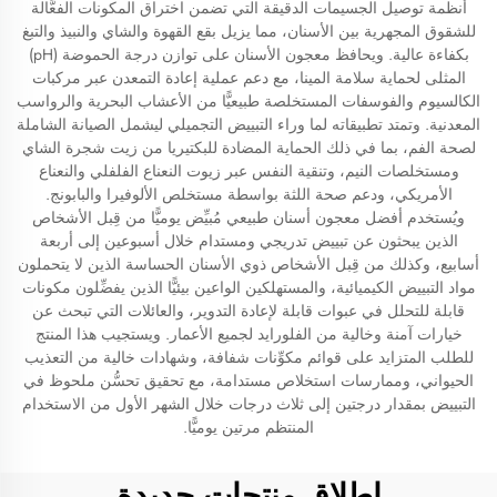
أنظمة توصيل الجسيمات الدقيقة التي تضمن اختراق المكونات الفعَّالة
للشقوق المجهرية بين الأسنان، مما يزيل بقع القهوة والشاي والنبيذ والتبغ
بكفاءة عالية. ويحافظ معجون الأسنان على توازن درجة الحموضة (pH)
المثلى لحماية سلامة المينا، مع دعم عملية إعادة التمعدن عبر مركبات
الكالسيوم والفوسفات المستخلصة طبيعيًّا من الأعشاب البحرية والرواسب
المعدنية. وتمتد تطبيقاته لما وراء التبييض التجميلي ليشمل الصيانة الشاملة
لصحة الفم، بما في ذلك الحماية المضادة للبكتيريا من زيت شجرة الشاي
ومستخلصات النيم، وتنقية النفس عبر زيوت النعناع الفلفلي والنعناع
الأمريكي، ودعم صحة اللثة بواسطة مستخلص الألوفيرا والبابونج.
ويُستخدم أفضل معجون أسنان طبيعي مُبيِّض يوميًّا من قِبل الأشخاص
الذين يبحثون عن تبييض تدريجي ومستدام خلال أسبوعين إلى أربعة
أسابيع، وكذلك من قِبل الأشخاص ذوي الأسنان الحساسة الذين لا يتحملون
مواد التبييض الكيميائية، والمستهلكين الواعين بيئيًّا الذين يفضِّلون مكونات
قابلة للتحلل في عبوات قابلة لإعادة التدوير، والعائلات التي تبحث عن
خيارات آمنة وخالية من الفلورايد لجميع الأعمار. ويستجيب هذا المنتج
للطلب المتزايد على قوائم مكوِّنات شفافة، وشهادات خالية من التعذيب
الحيواني، وممارسات استخلاص مستدامة، مع تحقيق تحسُّن ملحوظ في
التبييض بمقدار درجتين إلى ثلاث درجات خلال الشهر الأول من الاستخدام
المنتظم مرتين يوميًّا.
إطلاق منتجات جديدة