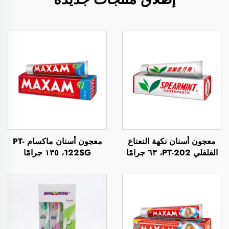
معجون أسنان نكهة النعناع
معجون أسنان ماكسام PT-
الفلفلي PT-202، ٦٣ جرامًا
122SG، ١٣٥ جرامًا