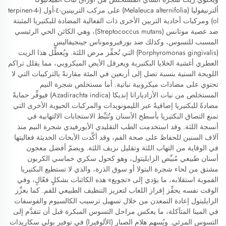
ألترنيفوليا (Melaleuca alternifolia) على مركب التربينين-٤-أول (terpinen-4-
ol) ومركبات أحادية التربين الأخرى ذات الفعالية المضادة للبكتيريا المثبتة
ضد عصية موتانس (Streptococcus mutans)، وهي الكائن الحي الرئيسي
المسبب للتسوس، وكذلك ضد بورفيروموناس جينجيفاليس
(Porphyromonas gingivalis) التي تُحفِّز مرض اللثة. ويُعطِّل هذا الزيت
العطري أغشية الخلايا البكتيرية ويعرقل الأيض الميكروبي، مما يقلل تراكم
اللويحة السنية بنسبة تصل إلى أربعين في المئة مقارنةً بالتركيبات التي لا
تحتوي على مضادات ميكروبية نباتية. أما مستخلص شجرة النيم
المستخلص من نبات الأزادياراتا إنديكا (Azadirachta indica) فيوفِّر حمايةً
مضادةً للبكتيريا إضافيةً عبر الليمونويدات والمركبات الحيوية الأخرى التي
تمنع التصاق البكتيريا بأسطح الأسنان وتُثبِّط الاستجابات الالتهابية في
أنسجة اللثة. وقد استخدمت الطب التقليدي الأيورفيدي شجرة النيم منذ
آلاف السنين للحفاظ على صحة الفم، وقد أكَّدت الأبحاث الحديثة فعاليتها
في الوقاية من التهاب اللثة وتقليل نزيف اللثة. ويضمّ أفضل معجون
أسنان طبيعي مُبيِّض الزايليتول، وهو كحول سكري خماسي الكربون
مشتق من لحاء شجرة البتولا أو سوق الذرة، والذي لا تستطيع البكتيريا
الفموية استقلابه، ما يؤدي إلى «تجويع» هذه الكائنات بشكلٍ فعّالٍ، وفي
الوقت نفسه يحفِّز إفراز اللعاب لتعزيز التنظيف الطبيعي للفم. كما يعزِّز
الزايليتول إعادة التمعدن من خلال تسهيل ترسيب الكالسيوم والفوسفات
في المينا المتآكلة، ما يعكس مراحل التسوس المبكرة قبل أن تتقدَّم إلى
التسوس المرئي. ويُسهم هلام الصبار (الألوفيرا) في توفير بولي سكاريدات