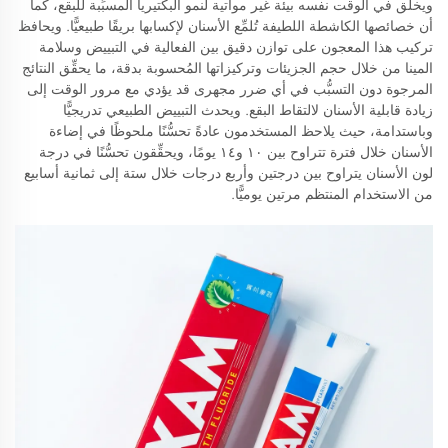
ويخلق في الوقت نفسه بيئة غير مواتية لنمو البكتيريا المسبِّبة للبقع، كما
أن خصائصها الكاشطة اللطيفة تُلمِّع الأسنان لإكسابها بريقًا طبيعيًّا. ويحافظ
تركيب هذا المعجون على توازن دقيق بين الفعالية في التبييض وسلامة
المينا من خلال حجم الجزيئات وتركيزاتها المُحسوبة بدقة، ما يحقِّق النتائج
المرجوة دون التسبُّب في أي ضرر مجهرى قد يؤدي مع مرور الوقت إلى
زيادة قابلية الأسنان لالتقاط البقع. ويحدث التبييض الطبيعي تدريجيًّا
وباستدامة، حيث يلاحظ المستخدمون عادةً تحسُّنًا ملحوظًا في إضاءة
الأسنان خلال فترة تتراوح بين ١٠ و١٤ يومًا، ويحقِّقون تحسُّنًا في درجة
لون الأسنان يتراوح بين درجتين وأربع درجات خلال ستة إلى ثمانية أسابيع
من الاستخدام المنتظم مرتين يوميًّا.