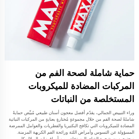
حماية شاملة لصحة الفم من
المركبات المضادة للميكروبات
المستخلصة من النباتات
وراء التبييض الجمالي، يقدّم أفضل معجون أسنان طبيعي مُبيِّض حمايةً
شاملةً لصحة الفم من خلال مجموعةٍ مُختارةٍ بعنايةٍ من المركبات النباتية
المضادة للميكروبات التي تكافح البكتيريا والفطريات والعوامل الممرضة
المسؤولة عن التسوس وأمراض اللثة ورائحة الفم الكريهة المزمنة.
ويحتوي زيت شجرة الشاي المستخلص من أوراق نبات الميلاليوكا