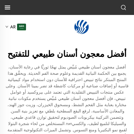
AR
أفضل معجون أسنان طبيعي للتفتيح
أفضل معجون أسنان طبيعي مُبيِّض يمثل نهجًا ثوريًّا في رعاية الأسنان،
يجمع بين الحكمة النباتية القديمة وعلوم صحة الفم الحديثة. ويحقِّق هذا
المنتج المبتكر نتائج تبييض احترافية للأسنان دون استخدام مواد كيميائية
قاسية أو إضافات صناعية أو مركبات كاشطة قد تضر بمينا الأسنان. وعلى
عكس منتجات التبييض التقليدية التي تعتمد على بيروكسيد أو عوامل
تبييض، فإن أفضل معجون أسنان طبيعي مُبيِّض يستخدم مكونات نباتية
مختارة بعناية مثل الفحم النشط، ومسحوق الخيزران، وزيت جوز الهند،
والمعادن الأساسية، لرفع البقع السطحية بلطفٍ مع تعزيز بنية السن.
وتتضمن التركيبة بيكربونات الصوديوم لتحقيق توازن قاعدي طبيعي،
والسيليكا لتلميع لطيف، والكسيлит المستخلص من لحاء شجرة البتولا
لقمع نمو البكتيريا ومنع التسوس. وتشمل الميزات التكنولوجية المتقدمة