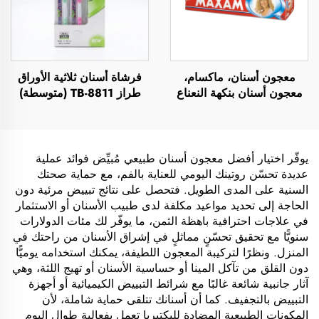
معجون أسنان، ماكسام،
فرشاة أسنان ثلاثية الأوراق
معجون أسنان بنكهة النعناع
طراز TB-8811 (متوسطة)
يوفّر اختيار أفضل معجون أسنان طبيعي مُبيِّض فوائد عملية
عديدة تحسّن روتينك اليومي للعناية بالفم، مع حماية صحتك
السنية على المدى الطويل. فتحصل على نتائج تبييض مرئية دون
الحاجة إلى تحديد مواعيد مكلفة لدى طبيب الأسنان أو الاستثمار
في علاجات احترافية باهظة الثمن، ما يوفّر لك مئات الدولارات
سنويًّا مع تحقيق تحسّنٍ مماثلٍ في إشراق الأسنان من راحتك في
المنزل. ونظرًا لتركيبة المعجون اللطيفة، يمكنك استخدامه يوميًّا
دون القلق من تآكل المينا أو حساسية الأسنان أو تهيج اللثة، وهي
آثار جانبية شائعة غالبًا مع شرائط التبييض الكيميائية أو أجهزة
التبييض بالتجفيف. كما أن أسنانك تتلقى حماية شاملة، لأن
المكونات الطبيعية المضادة للبكتيريا تعمل بفعالية طوال اليوم