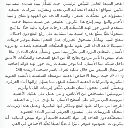
الفحم النشط العامل المُبيِّض الرئيسي، حيث تُشكِّل بنيته شديدة المسامية
ملايين المواقع الدقيقة الالتصاقية التي تجذب وتتشرَّب المركبات الصبغية
المسؤولة عن التصبُّغات الصفراء والبنية الناتجة عن القهوة والشاي والنبيذ
الأحمر والتبغ. ويتم إنتاج هذا الكربون الطبيعي عبر عملية تنشيط خاصة
تستخدم قشور جوز الهند المُسخَّنة إلى درجات حرارة عالية جدًّا، ما يُنتج
مسحوقًا نقيًّا يتمتَّع بقدرة استيعابية استثنائية على رفع البقع دون احتكاك
سطح المينا. ويكمِّل مسحوق الخيزران عمل الفحم النشط بتوفير جزيئات
السيليكا فائقة الدقة التي تقوم بتلميع التصبُّغات السطحية بلطف، مع تزويد
الأسنان بالمعادن النزرة التي تعزِّز بنية السن. وتشكِّل هاتان المادتان معًا
نظام تبييض ذا تأثير مزدوج يعالج كلًّا من البقع السطحية والتصبُّغات الأعمق
داخل شبكة مينا الأسنان. كما توفر مشتقات زيت جوز الهند فوائد إضافية
في مجال التبييض من خلال عملية تُعرف باسم «سحب الزيت» (Oil
Pulling)، حيث ترتبط الأحماض الدهنية متوسطة السلسلة بالأغشية الحيوية
البكتيرية والمركبات الدهنية المسبِّبة للبقع، مما يسهِّل إزالتها أثناء الغرغرة.
ويتضمَّن أفضل معجون أسنان طبيعي مُبيِّض إنزيمات البابايا وأنزيم
البروميلين المستخلص من الأناناس، والتي تعمل على تفكيك الأغشية
البروتينية التي تتراكم على أسطح الأسنان، ما يؤدي إلى إزالة الطبقة
اللزجة التي تتراكم عليها البقع وتتكاثر فيها البكتيريا. وتعمل هذه الإنزيمات
المحلِّلة للبروتينات على المستوى الجزيئي لتدمير المادة العضوية
المصطبِّغة دون الحاجة إلى مواد كاشطة قاسية أو مواد تبييض كيميائية. أما
بيكربونات الصوديوم فتوفر تأثيرًا قاعديًّا لطيفًا يُحيِّد الأحماض في الفم،