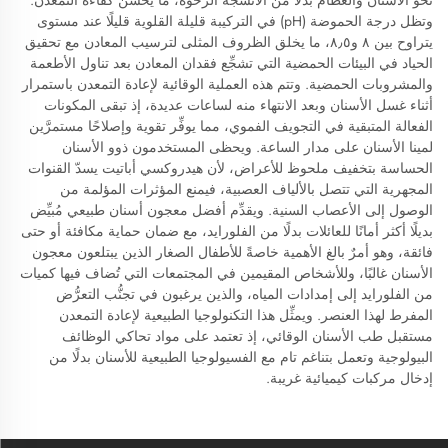
نحو الأسنان والعظام بدلًا من الأنسجة الرخوة، ما يحسِّن كفاءة التمعدن.
وتظل درجة الحموضة (pH) في التركيبة قليلة القلوية قليلًا عند مستوى
يتراوح بين ٨ و٨٫٥، ما يخلق الظروف المثلى لترسيب المعادن مع تحقيق
الحياد في البيئات الحمضية التي تشجِّع فقدان المعادن بعد تناول الأطعمة
والمشروبات الحمضية. وتتم هذه العملية الوقائية لإعادة التمعدن باستمرار
أثناء غسل الأسنان وبعد الانتهاء منه لساعات عديدة، إذ تبقى المكونات
الفعالة المتبقية في التجويف الفموي، مما يوفِّر تقوية وإصلاحًا مستمرَّين
لمينا الأسنان على مدار الساعة. ويحظى المستخدمون ذوو الأسنان
الحساسة بتخفيف ملحوظ للأعراض، لأن هيدروكسي أباتيت يسدّ القنوات
المجهرية التي تتصل بالألياف العصبية، فيمنع المؤثرات المؤلمة من
الوصول إلى الأعصاب السنية. ويقدِّم أفضل معجون أسنان طبيعي مُبيِّض
بديلًا أكثر أمانًا للعائلات بدلًا من الفلورايد، مع ضمان حماية مكافئة أو حتى
فائقة، وهو أمرٌ بالغ الأهمية خاصةً للأطفال الصغار الذين يبتلعون معجون
الأسنان غالبًا، وللأشخاص المقيمين في المجتمعات التي تُضاف فيها كميات
من الفلورايد إلى إمدادات المياه، والذين يرغبون في تجنُّب التعرُّض
المفرط لهذا العنصر. ويمثِّل هذا التكنولوجيا الطبيعية لإعادة التمعدن
مستقبل طب الأسنان الوقائي، إذ تعتمد على مواد تحاكي الوظائف
البيولوجية وتعمل بتناغم تام مع الفسيولوجيا الطبيعية للأسنان بدلًا من
إدخال مركبات كيميائية غريبة.