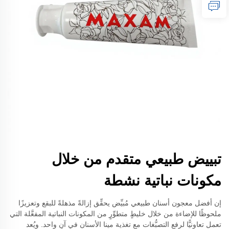
تبييض طبيعي متقدم من خلال
مكونات نباتية نشطة
إن أفضل معجون أسنان طبيعي مُبيِّض يحقِّق إزالةً مذهلةً للبقع وتعزيزًا
ملحوظًا للإضاءة من خلال خليطٍ متطوِّرٍ من المكونات النباتية المفعَّلة التي
تعمل تعاونيًّا لرفع التصبُّغات مع تغذية مينا الأسنان في آنٍ واحد. ويُعد