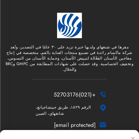
مقرها في شنغهاي ولديها خبرة تزيد على ٣٠ عامًا في التصدير، وتُعد
شركة ماكسام رائدة في تصنيع منتجات العناية بالفم، متخصصة في إنتاج
معاجين الأسنان الفعّالة لتبييض الأسنان، وحماية الأسنان من التسوس،
وتخفيف الحساسية. وقد حصلت على شهادات المطابقة من GMPC وBRC
والحلال.
+(021)52703176


الرقم ١٨٢٩، طريق جينشاجيانغ،
شانغهاي، الصين
[email protected]
