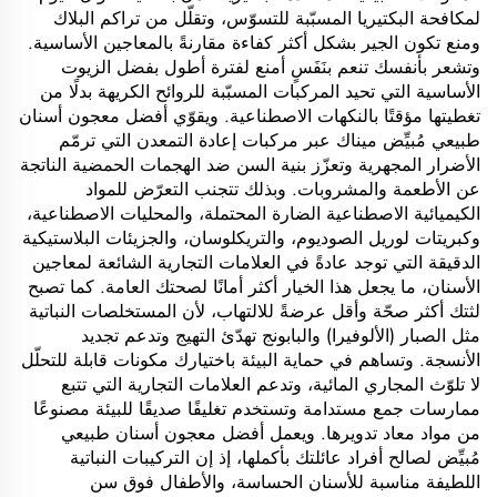
لمكافحة البكتيريا المسبّبة للتسوّس، وتقلّل من تراكم البلاك
ومنع تكون الجير بشكل أكثر كفاءة مقارنةً بالمعاجين الأساسية.
وتشعر بأنفسك تنعم بنَفَسٍ أمنع لفترة أطول بفضل الزيوت
الأساسية التي تحيد المركبات المسبّبة للروائح الكريهة بدلًا من
تغطيتها مؤقتًا بالنكهات الاصطناعية. ويقوّي أفضل معجون أسنان
طبيعي مُبيِّض ميناك عبر مركبات إعادة التمعدن التي ترمّم
الأضرار المجهرية وتعزّز بنية السن ضد الهجمات الحمضية الناتجة
عن الأطعمة والمشروبات. وبذلك تتجنب التعرّض للمواد
الكيميائية الاصطناعية الضارة المحتملة، والمحليات الاصطناعية،
وكبريتات لوريل الصوديوم، والتريكلوسان، والجزيئات البلاستيكية
الدقيقة التي توجد عادةً في العلامات التجارية الشائعة لمعاجين
الأسنان، ما يجعل هذا الخيار أكثر أمانًا لصحتك العامة. كما تصبح
لثتك أكثر صحّة وأقل عرضةً للالتهاب، لأن المستخلصات النباتية
مثل الصبار (الألوفيرا) والبابونج تهدّئ التهيج وتدعم تجديد
الأنسجة. وتساهم في حماية البيئة باختيارك مكونات قابلة للتحلّل
لا تلوّث المجاري المائية، وتدعم العلامات التجارية التي تتبع
ممارسات جمع مستدامة وتستخدم تغليفًا صديقًا للبيئة مصنوعًا
من مواد معاد تدويرها. ويعمل أفضل معجون أسنان طبيعي
مُبيِّض لصالح أفراد عائلتك بأكملها، إذ إن التركيبات النباتية
اللطيفة مناسبة للأسنان الحساسة، والأطفال فوق سن