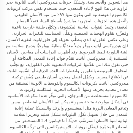
ضد التسوس والحساسية. وتشكِّل جزيئات هيدروكسي أباتيت النانوية حجر
الزاوية في هذا النهج لإعادة التمعدن، حيث تستخدم نفس مركب كربونات
الكالسيوم الفوسفاتية التي يتكون منها ٩٧٪ من مينا الأسنان الطبيعي.
وتتَّصل هذه الجزيئات المجهرية مباشرةً بأسطح المينا، فتملأ المسام
الدقيقة، وتسدّ القنوات العاجية المكشوفة، وتكوِّن طبقة خارجية ناعمة
ومُعزَّزة تقاوم الهجمات الحمضية وتقلِّل الحساسية للتغيرات الحرارية.
وعلى عكس الفلورايد الذي يتطلَّب تحويله إلى فلوراباتيت لتقوية الأسنان،
فإن هيدروكسي أباتيت يوفِّر بديلاً معدنيًّا مطابقًا بيولوجيًّا يندمج بسلاسة مع
البنية البلورية للمينا الموجودة. وقد أظهرت الدراسات أن معاجين الأسنان
المستندة إلى هيدروكسي أباتيت تقدِّم فوائد إعادة التمعدن المكافئة أو
حتى تفوق تلك التي تقدِّمها التركيبات المحتوية على الفلورايد، مع تجنُّب
المخاوف المرتبطة بالفلوروز واضطرابات الغدة الدرقية أو السُّمية الناتجة
عن الابتلاع المفرط. ويكمِّل أفضل معجون أسنان طبيعي مُبيِّض تركيبة
هيدروكسي أباتيت بكربونات الكالسيوم والفوسفات الأيونية المشتقة من
مصادر معدنية بحرية، ومنها الأعشاب البحرية المتكلسة وكربونات
الكالسيوم المستخلصة من المرجان، والتي توفِّر هذه المكونات الأساسية
في أشكال بيولوجية متاحة بسهولة يمكن لمينا الأسنان امتصاصها بيسر.
وتدعم المعادن النزرة مثل المغنيسيوم والزنك والسيليكا عملية إعادة
التمعدن من خلال تسهيل تكوُّن البلورات بشكل سليم وتعزيز السلامة
البنائية لمينا الأسنان المترسِّب حديثًا. أما فيتامين ك2 المستخلص من
المصادر المخمَّرة فيفعِّل بروتينات الأوستيوكالسين التي توجِّه الكالسيوم