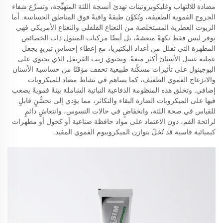
مضادة للالتهاب وغليكوبروتينات تهدئ أنسجة اللثة المتهيِّجة، وتسرِّع شفاء
الجروح الفموية الطفيفة، وتُكوِّن طبقةً واقيةً فوق المناطق الحساسة. أما
الزيوت العطرية المستخلصة من النعناع الفلفلي والنعناع الأمريكي فهي
توفر ليس فقط نكهةً منعشةً، بل أيضًا مركبات المنثول ذات الخصائص
المطهرة التي تقلل من أعداد البكتيريا، مع إعطاء إحساسٍ تبريدٍ يجعل
عملية غسل الأسنان أكثر متعةً. ويحتوي زيت القرنفل الذي يحتوي على
اليوجينول على تأثيرات مسكِّنة طبيعية تخفف مؤقتًا من حساسية الأسنان
والانزعاج الفموي الطفيف، كما يساهم في نشاط مضاد للميكروبات
إضافي. وتخلق هذه المنظومة الدفاعية النباتية الشاملة بيئةً فمويةً يصعب
فيها على الميكروبات الضارة البقاء والتكاثر، مما يؤدي إلى تحسُّنٍ قابلٍ
للقياس في صحة اللثة، وانخفاضٍ في حالات التسوس، وانتعاشٍ دائمٍ
لرائحة الفم، دون الاعتماد على مواد حافظة صناعية أو كحول أو مطهرات
كيميائية قاسية قد تُخلّ بتوازن الميكروبيوم الفموي المفيد.