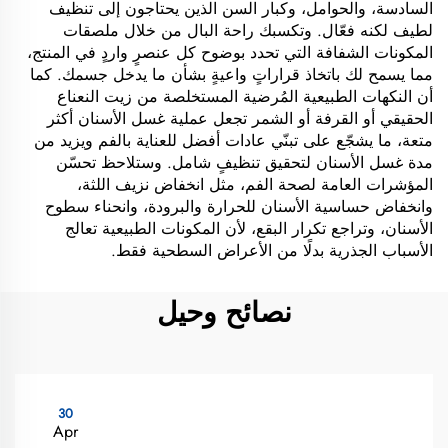
السادسة، والحوامل، وكبار السن الذين يحتاجون إلى تنظيف
لطيف لكنه فعّال. وتكسبك راحة البال من خلال ملصقات
المكونات الشفافة التي تحدد بوضوح كل عنصرٍ واردٍ في المنتج،
مما يسمح لك باتخاذ قراراتٍ واعيةٍ بشأن ما يدخل جسمك. كما
أن النكهات الطبيعية المُرضية المستخلصة من زيت النعناع
الحقيقي أو القرفة أو الشمر تجعل عملية غسل الأسنان أكثر
متعة، ما يشجّع على تبنّي عادات أفضل للعناية بالفم ويزيد من
مدة غسل الأسنان لتحقيق تنظيفٍ شامل. وستلاحظ تحسّن
المؤشرات العامة لصحة الفم، مثل انخفاض نزيف اللثة،
وانخفاض حساسية الأسنان للحرارة والبرودة، وانحناء سطوح
الأسنان، وتراجع تكرار البقع، لأن المكونات الطبيعية تعالج
الأسباب الجذرية بدلًا من الأعراض السطحية فقط.
نصائح وحيل
30
Apr