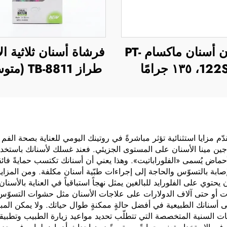
معجون أسنان ماكسام PT-
فرشاة أسنان ثلاثية ال
 ١٣٥ جرامًا
طراز TB-8811 (متوسطة)
م مزايا استثنائية تؤثر مباشرةً في روتينك اليومي للعناية بصحة الفم 
اجين مينا الأسنان على المستوى الجزيئي. فعند غسلك لأسنانك باستخدام
أحماض يُسمى «الفلوراباتيت». وهذا يعني أن أسنانك تكتسب حمايةً فائقةً
ابة بالتسوّس والحاجة إلى إجراءات طبّية أسنان مكلفة. ومن المزايا ا
ي على الفلورايد للبالغين يمثل نهجاً استباقياً في العناية بالأسنا
ات أو حتى آلاف الدولارات على علاجات الأسنان مثل حشوات التسوّس أ
ظ على أسنانك الطبيعية في أفضل حالةٍ ممكنةٍ طوال حياتك. ولا يمكن ا
جات السنية المتخصصة التي تتطلّب تحديد مواعيد زيارة الطبيب وتطب