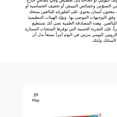
ولك اليومي أو الحاجة إلى تخصيص وقتٍ إضافيٍ خارج
ية من التسوّس وخصائص التبييض أو تخفيف الحساسية أو
ل معجون أسنان يحتوي على الفلورايد للبالغين يمنحك
 وفق التوجيهات الموصى بها. وتؤيّد الهيئات التنظيمية
لبالغين. وهذه المصادقة العلمية تعني أنك تستطيع
، فإن التجربة الحسية التي توفرها المنتجات الممتازة
لروتين اليومي مرتين في اليوم أمراً ممتعاً بدل أن
لأسنانك ولثتك.
29
May