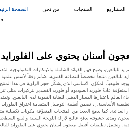
المشاريع
المنتجات
من نحن
الصفحة الرئي
في
ون أسنان يحتوي على الفلورايد ل
بالغين، يصبح فهم الفوائد الشاملة والابتكارات التكنولوجية المُدمجة 
 للبالغين منتجاً مخصصاً للنظافة الفموية، صُمِّم وفقاً لأسس علمية ر
يوجد طبيعياً، المكوِّن الأساسي الذي يشكِّل حجر الزاوية في هذا الم
 العالم باعتبارها المعيار الذهبي للعناية الفموية لدى البالغين. وتمت
نظيفية الأساسية. إذ تضمن أنظمة التوصيل المتقدمة اختراق الفلورايد إلى 
 الغذائية. كما يدمج العديد من المنتجات المتفوِّقة مكونات تكميلية 
عجون ومدى خشونته بدقةٍ عاليةٍ لإزالة اللويحة السنية والبقع السطحية
العادية. وتشمل تطبيقات أفضل معجون أسنان يحتوي على الفلورايد للبالغي