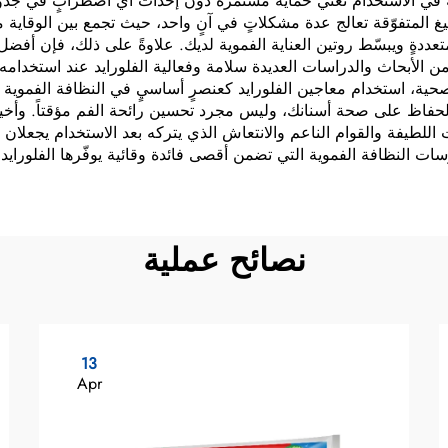
لة في الاستخدام تعني حمايةً مستمرةً دون إحداث أي اضطرابٍ في جد
صيغ المتفوّقة تعالج عدة مشكلاتٍ في آنٍ واحد، حيث تجمع بين الوقا
تعددةٍ ويبسّط روتين العناية الفموية لديك. علاوةً على ذلك، فإن أفض
ٌ من الأبحاث والدراسات العديدة سلامة وفعالية الفلورايد عند استخدامه
ية، استخدام معاجين الفلورايد كعنصرٍ أساسيٍ في النظافة الفموية ل
حفاظ على صحة أسنانك، وليس مجرد تحسين رائحة الفم مؤقتاً. وأخيراً
 اللطيفة والقوام الناعم والانتعاش الذي يتركه بعد الاستخدام يجعلان ا
ات النظافة الفموية التي تضمن أقصى فائدة وقائية يوفّرها الفلورايد 
نصائح عملية
13
Apr