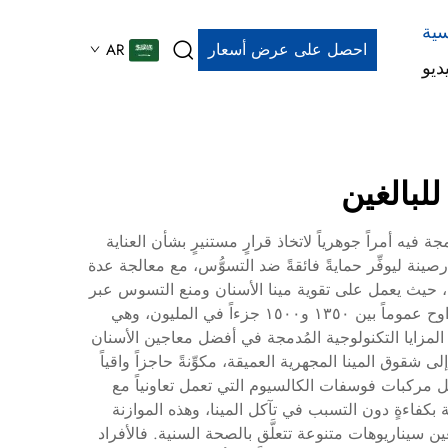
سية
احصل على عرض أسعار
AR
ديو
لبالغين
فيه أمراً جوهرياً لاتخاذ قرارٍ مستنيرٍ بشأن العناية
صينة ليوفِّر حمايةً فائقةً ضد التسوُّس، مع معالجة عدة
نتج، حيث يعمل على تقوية مينا الأسنان ومنع التسوس عبر
عملية تُعرف باسم «إعادة التمعدن». وتتضمن الصيغ المتفوِّقة عادةً فلوريد الصوديوم أو فلوريد القصدير بتركيزات مثلى تتراوح عموماً بين ١٣٥٠ و١٥٠٠ جزءاً في المليون، وهي
د المزايا التكنولوجية المُدمجة في أفضل معاجين الأسنان
شقوق المينا المجهرية العميقة، مكوِّنةً حاجزاً واقياً
مثل مركبات فوسفات الكالسيوم التي تعمل تعاونياً مع
 بكفاءةٍ دون التسبب في تآكل المينا، وهذه الموازنة
ن سيناريوهات متنوعة تتعلَّق بالصحة السنية. فالأفراد