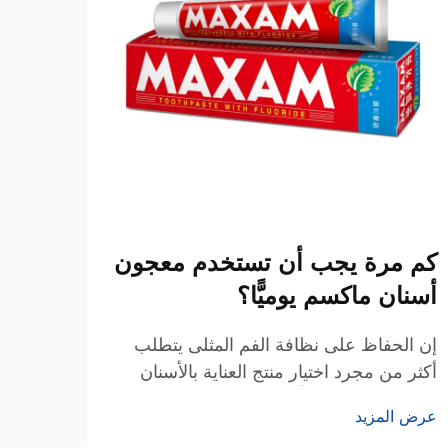
كم مرة يجب أن تستخدم معجون
ما ا
أسنان ماكسم يوميًّا؟
معجو
إن الحفاظ على نظافة الفم المثلى يتطلب
أدى ا
أكثر من مجرد اختيار منتج العناية بالأسنان
الأسن
المناسب— بل يتطلّب فهم التكرار الصحيح
بصحة 
عرض المزيد
عرض ا
وطرق الاستخدام لتحقيق أقصى فائدة مع
والمخ