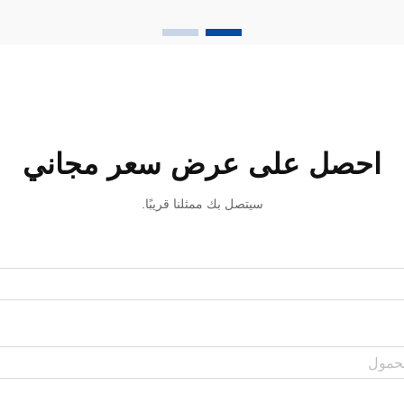
الطويل. وعلى عكس التركيبات الاصطناعية
التقليدية، فإن معجون الأسنان العشبي...
احصل على عرض سعر مجاني
سيتصل بك ممثلنا قريبًا.