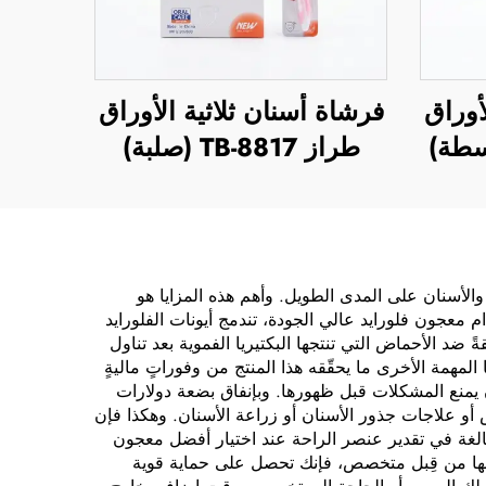
أوراق
فرشاة أسنان ثلاثية الأوراق
طراز TB-8817 (صلبة)
والأسنان على المدى الطويل. وأهم هذه المزايا هو
 معجون فلورايد عالي الجودة، تندمج أيونات الفلورايد
 ضد الأحماض التي تنتجها البكتيريا الفموية بعد تناول
لمهمة الأخرى ما يحقّقه هذا المنتج من وفوراتٍ ماليةٍ
ن يمنع المشكلات قبل ظهورها. وبإنفاق بضعة دولارات
و علاجات جذور الأسنان أو زراعة الأسنان. وهكذا فإن
لمبالغة في تقدير عنصر الراحة عند اختيار أفضل معجون
يقها من قِبل متخصص، فإنك تحصل على حماية قوية