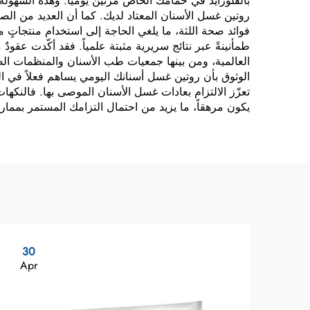
بالفلورايد في حمامك الخاص مرتين يومياً. وهذه السهو
روتين غسل الأسنان المعتاد لديك. كما أن العديد من ال
فوائد صحة اللثة، ما يلغي الحاجة إلى استخدام منتجاتٍ م
طمأنينةً عبر نتائج سريرية مثبتة علمياً. فقد أكّدت عقود
العالمية، ومن بينها جمعيات طب الأسنان والمنظمات الصح
الوثوق بأن روتين غسل أسنانك اليومي يساهم فعلاً في ال
تعزّز الالتزام بعادات غسل الأسنان الموصى بها. فالنكهات
يكون مرهقاً، ما يزيد من احتمال التزامك المستمر بممارس
30
Apr