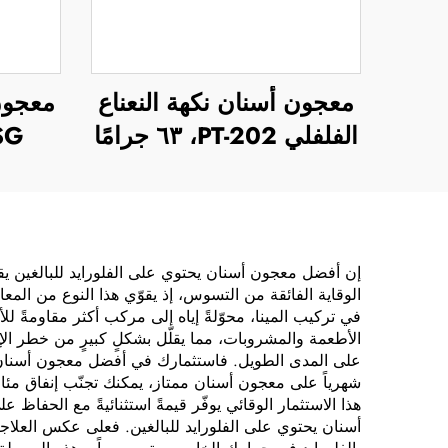
معجون أسنان نكهة النعناع
الفلفلي PT-202، ٦٣ جرامًا
122SG،
إن أفضل معجون أسنان يحتوي على الفلورايد للبالغين يقدّ
الوقاية الفائقة من التسوس، إذ يقوّي هذا النوع من المع
في تركيب المينا، محوّلةً إياه إلى مركب أكثر مقاومةً لل
الأطعمة والمشروبات، مما يقلّل بشكلٍ كبيرٍ من خطر الإص
على المدى الطويل. فاستثمارك في أفضل معجون أسنان يحتو
شهرياً على معجون أسنان ممتاز، يمكنك تجنّب إنفاق مئ
هذا الاستثمار الوقائي يوفّر قيمةً استثنائيةً مع الحفا
أسنان يحتوي على الفلورايد للبالغين. فعلى عكس العلا