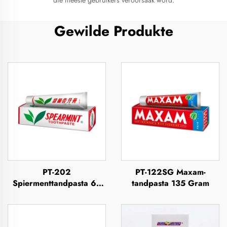
die meeste gebruikers veroorsaak word.
Gewilde Produkte
PT-202
PT-122SG Maxam-
Spiermenttandpasta 63
tandpasta 135 Gram
Gram