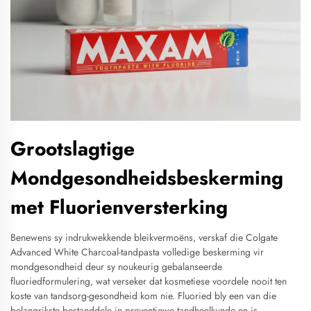
Grootslagtige
Mondgesondheidsbeskerming
met Fluorienversterking
Benewens sy indrukwekkende bleikvermoëns, verskaf die Colgate
Advanced White Charcoal-tandpasta volledige beskerming vir
mondgesondheid deur sy noukeurig gebalanseerde
fluoriedformulering, wat verseker dat kosmetiese voordele nooit ten
koste van tandsorg-gesondheid kom nie. Fluoried bly een van die
belangrikste bestanddele in preventiewe tandheelkunde en is