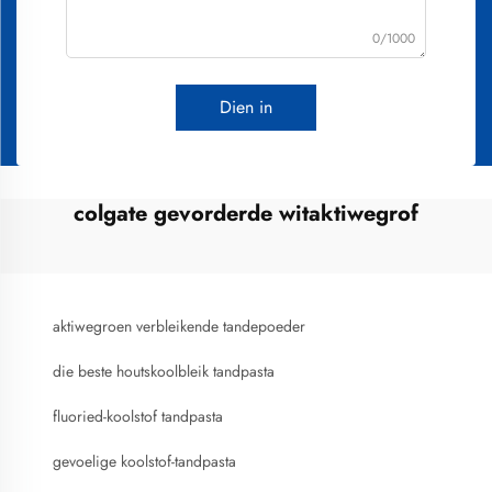
0/1000
Dien in
colgate gevorderde witaktiwegrof
aktiwegroen verbleikende tandepoeder
die beste houtskoolbleik tandpasta
fluoried-koolstof tandpasta
gevoelige koolstof-tandpasta