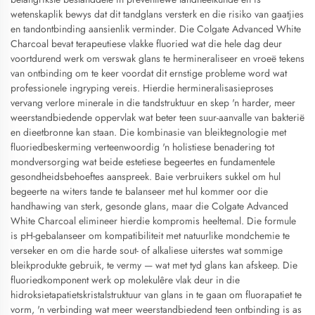
wetenskaplik bewys dat dit tandglans versterk en die risiko van gaatjies
en tandontbinding aansienlik verminder. Die Colgate Advanced White
Charcoal bevat terapeutiese vlakke fluoried wat die hele dag deur
voortdurend werk om verswak glans te hermineraliseer en vroeë tekens
van ontbinding om te keer voordat dit ernstige probleme word wat
professionele ingryping vereis. Hierdie hermineralisasieproses
vervang verlore minerale in die tandstruktuur en skep 'n harder, meer
weerstandbiedende oppervlak wat beter teen suur-aanvalle van bakterië
en dieetbronne kan staan. Die kombinasie van bleiktegnologie met
fluoriedbeskerming verteenwoordig 'n holistiese benadering tot
mondversorging wat beide estetiese begeertes en fundamentele
gesondheidsbehoeftes aanspreek. Baie verbruikers sukkel om hul
begeerte na witers tande te balanseer met hul kommer oor die
handhawing van sterk, gesonde glans, maar die Colgate Advanced
White Charcoal elimineer hierdie kompromis heeltemal. Die formule
is pH-gebalanseer om kompatibiliteit met natuurlike mondchemie te
verseker en om die harde sout- of alkaliese uiterstes wat sommige
bleikprodukte gebruik, te vermy — wat met tyd glans kan afskeep. Die
fluoriedkomponent werk op molekulêre vlak deur in die
hidroksietapatietskristalstruktuur van glans in te gaan om fluorapatiet te
vorm, 'n verbinding wat meer weerstandbiedend teen ontbinding is as