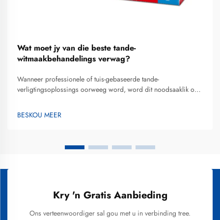
Wat moet jy van die beste tande-
witmaakbehandelings verwag?
Wanneer professionele of tuis-gebaseerde tande-
verligtingsoplossings oorweeg word, word dit noodsaaklik om
te verstaan wat uitstekende gehalte en realistiese resultate
definieer, sodat ingeligte besluite geneem kan word. Die beste
BESKOU MEER
tande-witmaakbehandelings kombineer wetenskaplik geldige...
Kry 'n Gratis Aanbieding
Ons verteenwoordiger sal gou met u in verbinding tree.