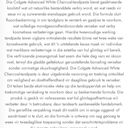
Die Colgate Advanced White Charcoal-tandpasta bevat geaktiveerde
koolstof wat uit natuurlike bestanddele verkry word, en wat reeds vir
eeue vir sy suiwerende eienskappe gebruik word. Die formule sluit
fluoorbeskerming in om tandglans te versterk en gaatjies te voorkom,
wat volledige mondgesondheidsvoordele verseker wat verby
kosmetiese verbeteringe gaan. Hierdie tweevoudige werking
tandpasta lewer sigbare witmakende resultate binne net twee weke van
konsekwente gebruik, wat dit 'n uitstekende keuse maak vir individue
wat merkbare verbeteringe in die estetika van hul glimlag wil bereik.
Die verfrissende piesangsmak laat asem die hele dag vars en skoon
voel, terwyl die gladde geltekstuur gerusstellende borseling verseker
sonder oormatige skuurkragtigheid. Die Colgate Advanced White
Charcoal-tandpasta is deur uitgebreide navorsing en toetsing ontwikkel
om veiligheid en doeltreffendheid vir daaglikse gebruik te verseker.
Dit teiken beide ekstrinsieke vleke op die tandoppervlak en help om
toekomstige verskaking te voorkom deur sy beskermende formule. Die
produk is geskik vir volwassenes wat hul glimlagselfvertroue wil
verbeter deur 'n betroubare, deur tandearts aanbeveelde handelsmerk.
Die gerieflike verpakking maak dit maklik om in enige oggend- of
aandritueel in te sluit, en die formule is ontwerp om sag genoeg te
wees vir tweedaglikse toepassing sonder dat sensitiviteitsprobleme vir