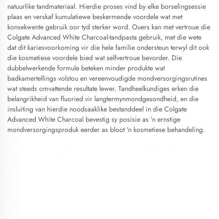
natuurlike tandmateriaal. Hierdie proses vind by elke borselingsessie
plaas en verskaf kumulatiewe beskermende voordele wat met
konsekwente gebruik oor tyd sterker word. Ouers kan met vertroue die
Colgate Advanced White Charcoal-tandpasta gebruik, met die wete
dat dit kariesvoorkoming vir die hele familie ondersteun terwyl dit ook
die kosmetiese voordele bied wat selfvertroue bevorder. Die
dubbelwerkende formule beteken minder produkte wat
badkamertellings volstou en vereenvoudigde mondversorgingsrutines
wat steeds omvattende resultate lewer. Tandheelkundiges erken die
belangrikheid van fluoried vir langtermynmondgesondheid, en die
insluiting van hierdie noodsaaklike bestanddeel in die Colgate
Advanced White Charcoal bevestig sy posisie as 'n ernstige
mondversorgingsproduk eerder as bloot 'n kosmetiese behandeling.