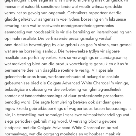
gepaardgaan. Die sagte aard van die formulering maak dit geskik vir
mense met natuurlik sensitiewe tande wat vroeër witmaakprodukte
vermy het as gevolg van ongemak. Gebruikers rapporteer dat die
gladde geltekstuur aangenaam voel tydens borseling en 'n luksueuse
ervaring skep wat konsekwente mondgesondheidsgewoontes
aanmoedig wat noodsaaklik is vir die bereiking en instandhouding van
optimale resultate. Die verfrissende piesangsmaking verskaf
onmiddellike bevrediging by elke gebruik en gee 'n skoon, vars gevoel
wat ure na borseling aanhou. Die twee-weekse tydlyn vir sigbare
resultate pas perfek by verbruikers se verwagtings en aandagspanne,
wat motivering bied om die produk voortdurig te gebruik en dit as 'n
permanente deel van daaglikse roetine te vestig. Vir spesiale
geleenthede soos troue, werksonderhoude of belangrike sosiale
gebeurtenisse bied die Colgate Advanced White Charcoal 'n vinnige,
bekostigbare oplossing vir die verbetering van glimlag-aesthetiek
sonder dat tandeartstoepassings of duur professionele prosedures
benodig word. Die sagte formulering beteken ook dat daar geen
ingewikkelde gebruikbeperkings of wagperiodes tussen toepassings is
nie, in teenstelling met sommige intensiewe witmaakbehandelings wat
slegs periodiek gebruik mag word. U vervang bloot u gewone
tandpasta met die Colgate Advanced White Charcoal en borsel
normaalweg, wat die oorgang moeitelos en volhoubaar maak vir