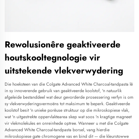
Rewolusionêre geaktiveerde
houtskooltegnologie vir
uitstekende vlekverwydering
Die hoeksteen van die Colgate Advanced White Charcoal-tandpasta lê
in sy innoverende gebruik van geaktiveerde koolstof, 'n natuurlik
afgeleide bestanddeel wat deur gevorderde prosessering verfyn is om
sy vlekverwyderingsvermoëns tot maksimum te beperk. Geaktiveerde
koolstof besit 'n unieke porêuse struktuur op die mikroskopiese vlak,
wat 'n uitgestrekte oppervlaktearea skep wat soos 'n kragtige magneet
vir vlekmolekules en onreinhede optree. Wanneer u met die Colgate
Advanced White Charcoal-tandpasta borsel, vang hierdie
mikroskopiese gate chromogene vas en bind dit — die kleurstowwe