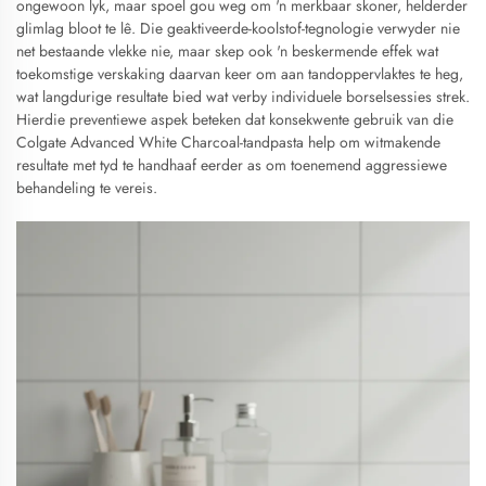
ongewoon lyk, maar spoel gou weg om 'n merkbaar skoner, helderder
glimlag bloot te lê. Die geaktiveerde-koolstof-tegnologie verwyder nie
net bestaande vlekke nie, maar skep ook 'n beskermende effek wat
toekomstige verskaking daarvan keer om aan tandoppervlaktes te heg,
wat langdurige resultate bied wat verby individuele borselsessies strek.
Hierdie preventiewe aspek beteken dat konsekwente gebruik van die
Colgate Advanced White Charcoal-tandpasta help om witmakende
resultate met tyd te handhaaf eerder as om toenemend aggressiewe
behandeling te vereis.