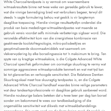
White Charcoal-tandpasta is sy vermoë om waarneembare
witmaakresultate binne net twee weke van gereelde gebruik te lewer,
wat die vinnige bevrediging bied wat verbruikers begeer, terwyl dit
steeds 'n sagte formulering behou wat geskik is vir langtermyn
daaglikse toepassing. Hierdie vinnige resultaattydlyn onderskei die
produk van baie mededinger-witmaaktandpastas wat maande se
gebruik vereis voordat selfs minimale verbeterings sigbaar word. Die
versnelde effektiwiteit kom van die sinergistiese kombinasie van
geaktiveerde koolstof-tegnologie, mikro-polisdeeltjies en
geoptimaliseerde skoonmaakmiddels wat saamwerk om
vlekverwydering by elke borselingsessie tot 'n maksimum te bring. Ten
spyte van sy kragtige witmaakaksie, is die Colgate Advanced White
Charcoal spesifiek geformuleer om oormatige skuurkrag te vermy wat
sommige aggressiewe witmaakprodukte kenmerk en wat met tyd kan
lei tot glansverlies en verhoogde sensitiwiteit. Die Relatiewe Dentien
Skuurkrag-skaal meet hoe skuuragtig tandpastas is, en die Colgate
Advanced White Charcoal handhaaf waardes binne veilige parameters
wat deur tandeartsprofessionele vir daaglikse gebruik aanbeveel word.
Hierdie noukeurige balans beteken dat u twee keer per dag kan borsel
sonder om bekommerd te wees oor tandbeskadiging of die
ongemaklike sensitiwiteit wat dikwels met witmaakbehandelings