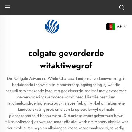
AF
colgate gevorderde
witaktiwegrof
Die Colgate Advanced White Charcoal-tandpasta verteenwoordig 'n
beduidende innovasie in mondversorgingstegnologie, wat die
natuurlike witmakende krag van geaktiveerde koolstof met gevorderde
vlekverwyderingsvermoëns kombineer. Hierdie premium
tandheelkundige higiëneproduk is spesifiek ontwikkel om algemene
tandeverskakingprobleme aan te spreek terwyl optimale
glansgesondheid behou word. Die unieke swart gelvormule bevat
mikro-polisdeeltjies wat sag maar effektief werk om oppervlakvleke wat
deur koffie, tee, wyn en alledaagse kosse veroorsaak word, te verlig.