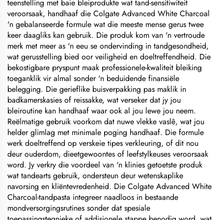
teenstelling met baie bleiprodukte wat tand-sensitiwiteit
veroorsaak, handhaaf die Colgate Advanced White Charcoal
'n gebalanseerde formule wat die meeste mense gerus twee
keer daagliks kan gebruik. Die produk kom van 'n vertroude
merk met meer as 'n eeu se ondervinding in tandgesondheid,
wat gerusstelling bied oor veiligheid en doeltreffendheid. Die
bekostigbare pryspunt maak professionele-kwaliteit bleiking
toeganklik vir almal sonder 'n beduidende finansiële
belegging. Die gerieflike buisverpakking pas maklik in
badkamerskasies of reissakke, wat verseker dat jy jou
bleiroutine kan handhaaf waar ook al jou lewe jou neem.
Reëlmatige gebruik voorkom dat nuwe vlekke vaslê, wat jou
helder glimlag met minimale poging handhaaf. Die formule
werk doeltreffend op verskeie tipes verkleuring, of dit nou
deur ouderdom, dieetgewoontes of leefstylkeuses veroorsaak
word. Jy verkry die voordeel van 'n klinies getoetste produk
wat tandearts gebruik, ondersteun deur wetenskaplike
navorsing en kliëntevredenheid. Die Colgate Advanced White
Charcoal-tandpasta integreer naadloos in bestaande
mondversorgingsrutines sonder dat spesiale
toepassingstegnieke of addisionele stappe benodig word, wat