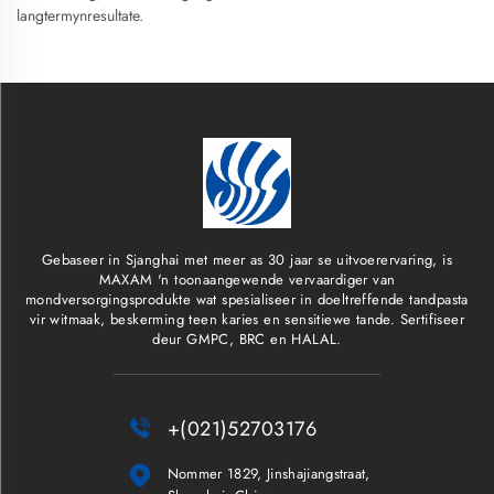
langtermynresultate.
Gebaseer in Sjanghai met meer as 30 jaar se uitvoerervaring, is
MAXAM 'n toonaangewende vervaardiger van
mondversorgingsprodukte wat spesialiseer in doeltreffende tandpasta
vir witmaak, beskerming teen karies en sensitiewe tande. Sertifiseer
deur GMPC, BRC en HALAL.

+(021)52703176

Nommer 1829, Jinshajiangstraat,