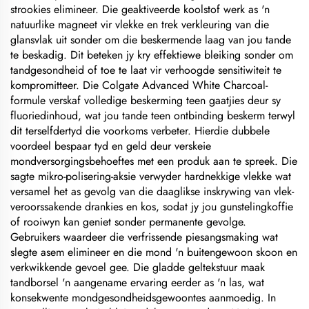
strookies elimineer. Die geaktiveerde koolstof werk as 'n
natuurlike magneet vir vlekke en trek verkleuring van die
glansvlak uit sonder om die beskermende laag van jou tande
te beskadig. Dit beteken jy kry effektiewe bleiking sonder om
tandgesondheid of toe te laat vir verhoogde sensitiwiteit te
kompromitteer. Die Colgate Advanced White Charcoal-
formule verskaf volledige beskerming teen gaatjies deur sy
fluoriedinhoud, wat jou tande teen ontbinding beskerm terwyl
dit terselfdertyd die voorkoms verbeter. Hierdie dubbele
voordeel bespaar tyd en geld deur verskeie
mondversorgingsbehoeftes met een produk aan te spreek. Die
sagte mikro-polisering-aksie verwyder hardnekkige vlekke wat
versamel het as gevolg van die daaglikse inskrywing van vlek-
veroorssakende drankies en kos, sodat jy jou gunstelingkoffie
of rooiwyn kan geniet sonder permanente gevolge.
Gebruikers waardeer die verfrissende piesangsmaking wat
slegte asem elimineer en die mond 'n buitengewoon skoon en
verkwikkende gevoel gee. Die gladde geltekstuur maak
tandborsel 'n aangename ervaring eerder as 'n las, wat
konsekwente mondgesondheidsgewoontes aanmoedig. In