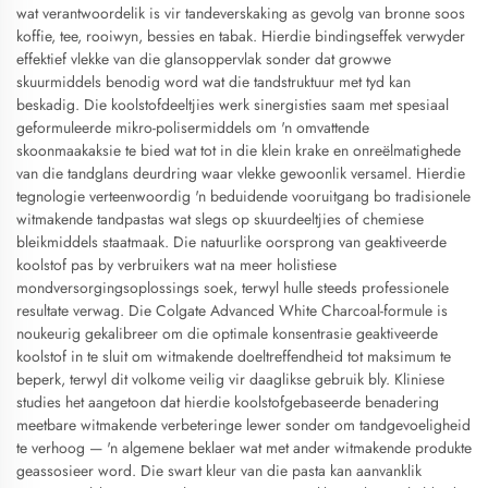
wat verantwoordelik is vir tandeverskaking as gevolg van bronne soos
koffie, tee, rooiwyn, bessies en tabak. Hierdie bindingseffek verwyder
effektief vlekke van die glansoppervlak sonder dat growwe
skuurmiddels benodig word wat die tandstruktuur met tyd kan
beskadig. Die koolstofdeeltjies werk sinergisties saam met spesiaal
geformuleerde mikro-polisermiddels om 'n omvattende
skoonmaakaksie te bied wat tot in die klein krake en onreëlmatighede
van die tandglans deurdring waar vlekke gewoonlik versamel. Hierdie
tegnologie verteenwoordig 'n beduidende vooruitgang bo tradisionele
witmakende tandpastas wat slegs op skuurdeeltjies of chemiese
bleikmiddels staatmaak. Die natuurlike oorsprong van geaktiveerde
koolstof pas by verbruikers wat na meer holistiese
mondversorgingsoplossings soek, terwyl hulle steeds professionele
resultate verwag. Die Colgate Advanced White Charcoal-formule is
noukeurig gekalibreer om die optimale konsentrasie geaktiveerde
koolstof in te sluit om witmakende doeltreffendheid tot maksimum te
beperk, terwyl dit volkome veilig vir daaglikse gebruik bly. Kliniese
studies het aangetoon dat hierdie koolstofgebaseerde benadering
meetbare witmakende verbeteringe lewer sonder om tandgevoeligheid
te verhoog — 'n algemene beklaer wat met ander witmakende produkte
geassosieer word. Die swart kleur van die pasta kan aanvanklik