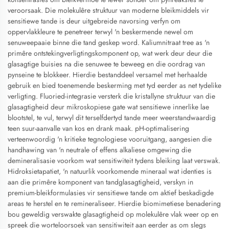
veroorsaak. Die molekulêre struktuur van moderne bleikmiddels vir
sensitiewe tande is deur uitgebreide navorsing verfyn om
oppervlakkleure te penetreer terwyl 'n beskermende newel om
senuweepaaie binne die tand geskep word. Kaliumnitraat tree as 'n
primêre ontstekingverligtingskomponent op, wat werk deur deur die
glasagtige buisies na die senuwee te beweeg en die oordrag van
pynseine te blokkeer. Hierdie bestanddeel versamel met herhaalde
gebruik en bied toenemende beskerming met tyd eerder as net tydelike
verligting. Fluoried-integrasie versterk die kristallyne struktuur van die
glasagtigheid deur mikroskopiese gate wat sensitiewe innerlike lae
blootstel, te vul, terwyl dit terselfdertyd tande meer weerstandwaardig
teen suur-aanvalle van kos en drank maak. pH-optimalisering
verteenwoordig 'n kritieke tegnologiese vooruitgang, aangesien die
handhawing van 'n neutrale of effens alkaliese omgewing die
demineralisasie voorkom wat sensitiwiteit tydens bleiking laat verswak.
Hidroksietapatiet, 'n natuurlik voorkomende mineraal wat identies is
aan die primêre komponent van tandglasagtigheid, verskyn in
premium-bleikformulasies vir sensitiewe tande om aktief beskadigde
areas te herstel en te remineraliseer. Hierdie biomimetiese benadering
bou geweldig verswakte glasagtigheid op molekulêre vlak weer op en
spreek die worteloorsoek van sensitiwiteit aan eerder as om slegs