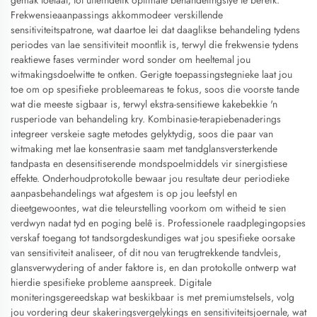
gemak toelaat, tot uiteindelik optimale behandelingstye te bereik.
Frekwensieaanpassings akkommodeer verskillende
sensitiviteitspatrone, wat daartoe lei dat daaglikse behandeling tydens
periodes van lae sensitiviteit moontlik is, terwyl die frekwensie tydens
reaktiewe fases verminder word sonder om heeltemal jou
witmakingsdoelwitte te ontken. Gerigte toepassingstegnieke laat jou
toe om op spesifieke probleemareas te fokus, soos die voorste tande
wat die meeste sigbaar is, terwyl ekstra-sensitiewe kakebekkie 'n
rusperiode van behandeling kry. Kombinasie-terapiebenaderings
integreer verskeie sagte metodes gelyktydig, soos die paar van
witmaking met lae konsentrasie saam met tandglansversterkende
tandpasta en desensitiserende mondspoelmiddels vir sinergistiese
effekte. Onderhoudprotokolle bewaar jou resultate deur periodieke
aanpasbehandelings wat afgestem is op jou leefstyl en
dieetgewoontes, wat die teleurstelling voorkom om witheid te sien
verdwyn nadat tyd en poging belê is. Professionele raadplegingopsies
verskaf toegang tot tandsorgdeskundiges wat jou spesifieke oorsake
van sensitiviteit analiseer, of dit nou van terugtrekkende tandvleis,
glansverwydering of ander faktore is, en dan protokolle ontwerp wat
hierdie spesifieke probleme aanspreek. Digitale
moniteringsgereedskap wat beskikbaar is met premiumstelsels, volg
jou vordering deur skakeringsvergelykings en sensitiviteitsjoernale, wat