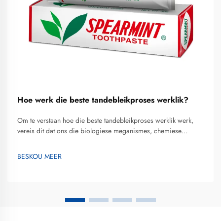
Hoe werk die beste tandebleikproses werklik?
Om te verstaan hoe die beste tandebleikproses werklik werk,
vereis dit dat ons die biologiese meganismes, chemiese
reaksies en prosedurele elemente ondersoek wat verkleurde
glans na 'n helderder glimlag omskep. Tandebleiking het
BESKOU MEER
ontwikkel vanaf rudimentêre metodes na gevorderde
tegnologieë wat veiligheid, effektiwiteit en pasiëntgemak
beklemtoon...