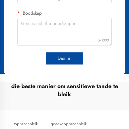
Boodskap
0/1000
Dien in
die beste manier om sensitiewe tande te
bleik
top tandebleik
goedkoop tandebleik