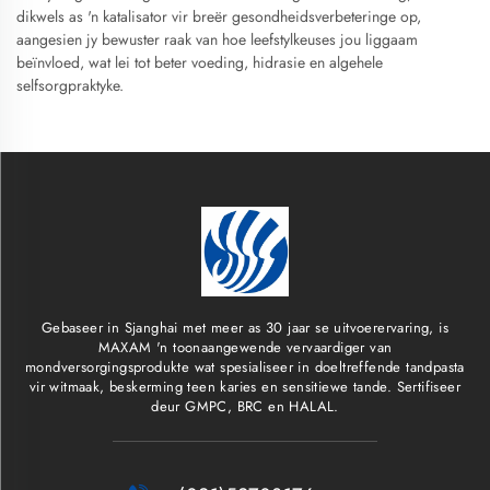
dikwels as 'n katalisator vir breër gesondheidsverbeteringe op,
aangesien jy bewuster raak van hoe leefstylkeuses jou liggaam
beïnvloed, wat lei tot beter voeding, hidrasie en algehele
selfsorgpraktyke.
Gebaseer in Sjanghai met meer as 30 jaar se uitvoerervaring, is
MAXAM 'n toonaangewende vervaardiger van
mondversorgingsprodukte wat spesialiseer in doeltreffende tandpasta
vir witmaak, beskerming teen karies en sensitiewe tande. Sertifiseer
deur GMPC, BRC en HALAL.