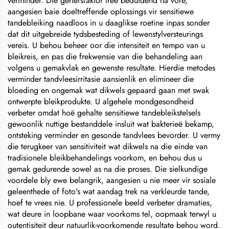
verminder. Die geriefsfaktor tree beduidend na vore,
aangesien baie doeltreffende oplossings vir sensitiewe
tandebleiking naadloos in u daaglikse roetine inpas sonder
dat dit uitgebreide tydsbesteding of lewenstylversteurings
vereis. U behou beheer oor die intensiteit en tempo van u
bleikreis, en pas die frekwensie van die behandeling aan
volgens u gemakvlak en gewenste resultate. Hierdie metodes
verminder tandvleesirritasie aansienlik en elimineer die
bloeding en ongemak wat dikwels gepaard gaan met swak
ontwerpte bleikprodukte. U algehele mondgesondheid
verbeter omdat hoë gehalte sensitiewe tandebleikstelsels
gewoonlik nuttige bestanddele insluit wat bakterieë bekamp,
ontsteking verminder en gesonde tandvlees bevorder. U vermy
die terugkeer van sensitiviteit wat dikwels na die einde van
tradisionele bleikbehandelings voorkom, en behou dus u
gemak gedurende sowel as na die proses. Die sielkundige
voordele bly ewe belangrik, aangesien u nie meer vir sosiale
geleenthede of foto's wat aandag trek na verkleurde tande,
hoef te vrees nie. U professionele beeld verbeter dramaties,
wat deure in loopbane waar voorkoms tel, oopmaak terwyl u
outentisiteit deur natuurlik-voorkomende resultate behou word.