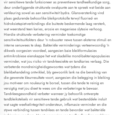
vir sensitiewe tande funksioneer as preventiewe tandheelkundige sorg,
deur onderliggende strukturele swakpunte aan te spreek wat beide aan
verkleuring sowel as aan sensitiwiteit bydra. Glansversterking vind
plaas gedurende behoorlike bleikprotokolle terwyl fluoried- en
hidroksietapiet-verbindings die buiteste beskermende laag versterk,
wat weerstand teen karies, erosie en meganiese slytasie verhoog.
Hierdie strukturele verbetering verminder toekomstige
sensitiwiteitsuitlokters deur 'n robuuster newe tussen eksterne stimuli en
interne senuwees te skep. Bakteriële verminderings verteenwoordig 'n
dikwels oorgesien voordeel, aangesien baie bleikformulasies
antimikrobiese eienskappe het wat skadelike mond-bakteriepopulasies
verminder, wat jou risiko vir tandvleesiekte en tandkaries verlaag. Die
verbeterde mondreinigheidsgewoontes wat tydens die
bleikbehandeling ontwikkel, bly gewoonlik lank na die bereiking van
die gewenste kleurresultate voort, aangesien die belegging in bleiking
jou motiveer om noukeurig te borsel, tussen die tande te reinig en
versigtig met jou dieet te wees om die verbeteringe te bewaar.
Tandvleesgesondheid verbeter wanneer jy behoorlik ontwerpte
tandbleikstelsels vir sensitiewe tande gebruik wat bestanddele insluit
wat sagte weefselintegriteit ondersteun, inflamasie verminder en die
stywe verbinding tussen tandvlees en tande bevorder wat bakteriële