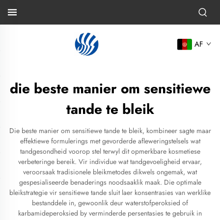
AF
die beste manier om sensitiewe
tande te bleik
Die beste manier om sensitiewe tande te bleik, kombineer sagte maar
effektiewe formulerings met gevorderde afleweringstelsels wat
tandgesondheid voorop stel terwyl dit opmerkbare kosmetiese
verbeteringe bereik. Vir individue wat tandgevoeligheid ervaar,
veroorsaak tradisionele bleikmetodes dikwels ongemak, wat
gespesialiseerde benaderings noodsaaklik maak. Die optimale
bleikstrategie vir sensitiewe tande sluit laer konsentrasies van werklike
bestanddele in, gewoonlik deur waterstofperoksied of
karbamideperoksied by verminderde persentasies te gebruik in