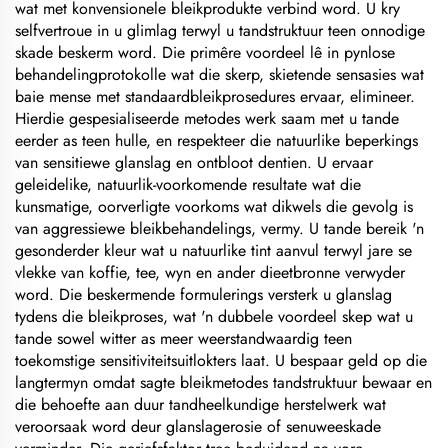
wat met konvensionele bleikprodukte verbind word. U kry
selfvertroue in u glimlag terwyl u tandstruktuur teen onnodige
skade beskerm word. Die primêre voordeel lê in pynlose
behandelingprotokolle wat die skerp, skietende sensasies wat
baie mense met standaardbleikprosedures ervaar, elimineer.
Hierdie gespesialiseerde metodes werk saam met u tande
eerder as teen hulle, en respekteer die natuurlike beperkings
van sensitiewe glanslag en ontbloot dentien. U ervaar
geleidelike, natuurlik-voorkomende resultate wat die
kunsmatige, oorverligte voorkoms wat dikwels die gevolg is
van aggressiewe bleikbehandelings, vermy. U tande bereik 'n
gesonderder kleur wat u natuurlike tint aanvul terwyl jare se
vlekke van koffie, tee, wyn en ander dieetbronne verwyder
word. Die beskermende formulerings versterk u glanslag
tydens die bleikproses, wat 'n dubbele voordeel skep wat u
tande sowel witter as meer weerstandwaardig teen
toekomstige sensitiviteitsuitlokters laat. U bespaar geld op die
langtermyn omdat sagte bleikmetodes tandstruktuur bewaar en
die behoefte aan duur tandheelkundige herstelwerk wat
veroorsaak word deur glanslagerosie of senuweeskade