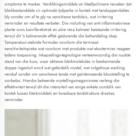
simptome te masker. Verdikkingsmiddels en kleefpolimere verseker dat
bleikbestanddele vir optimale tydperke in kontak met tandoppervlaktes
bly sonder om af te gly na sensitiewe tandvleis, wat irritering
verminder en resultate verbeter. Die insluiting van anti-inflammatoriese
plante soos kamille-ekstrak en aloe vera kalmeer bestaande irritering
terwyl dit 'n kalmerende effek gedurende die behandeling skep.
Temperatuur-stabiele formules voorkom die termiese
sensitiwiteitspieke wat voorkom met produkte wat eksotermies reageer
tydens toepassing. Inkapselings-tegnologie verteenwoordig die nuutste
stand van die kuns, waar aktiewe bleikmolekules in beskermende
doppe ingesluit word wat geleidelik vrystel, wat volgehoue werking
verskaf sonder om sensitiewe tande met geïntenseerde blootstelling te
oorbelas. Hierdie beheerde vrystellingsmeganismee verleng die
effektiwiteit terwyl dit die intensiteit van enige enkele oomblik van
kontak tussen bleikmiddels en kwesbare tandstrukture drasties
verminder.