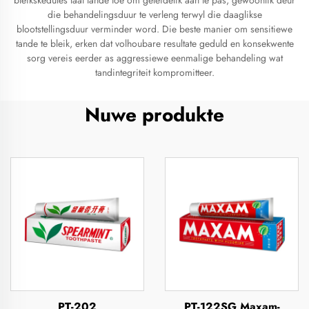
bleikskedules laat tande toe om geleidelik aan te pas, gewoonlik deur
die behandelingsduur te verleng terwyl die daaglikse
blootstellingsduur verminder word. Die beste manier om sensitiewe
tande te bleik, erken dat volhoubare resultate geduld en konsekwente
sorg vereis eerder as aggressiewe eenmalige behandeling wat
tandintegriteit kompromitteer.
Nuwe produkte
PT-202
PT-122SG Maxam-