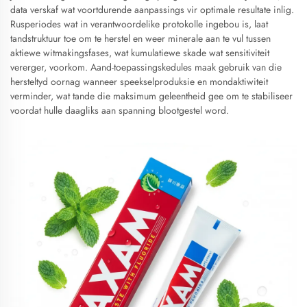
data verskaf wat voortdurende aanpassings vir optimale resultate inlig.
Rusperiodes wat in verantwoordelike protokolle ingebou is, laat
tandstruktuur toe om te herstel en weer minerale aan te vul tussen
aktiewe witmakingsfases, wat kumulatiewe skade wat sensitiviteit
vererger, voorkom. Aand-toepassingskedules maak gebruik van die
hersteltyd oornag wanneer speekselproduksie en mondaktiwiteit
verminder, wat tande die maksimum geleentheid gee om te stabiliseer
voordat hulle daagliks aan spanning blootgestel word.