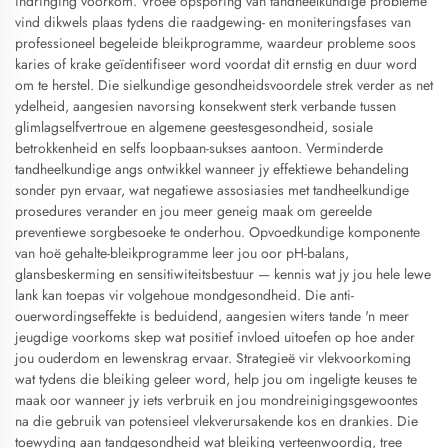
indringing voorkom. Vroeë opsporing van tandheelkundige probleme
vind dikwels plaas tydens die raadgewing- en moniteringsfases van
professioneel begeleide bleikprogramme, waardeur probleme soos
karies of krake geïdentifiseer word voordat dit ernstig en duur word
om te herstel. Die sielkundige gesondheidsvoordele strek verder as net
ydelheid, aangesien navorsing konsekwent sterk verbande tussen
glimlagselfvertroue en algemene geestesgesondheid, sosiale
betrokkenheid en selfs loopbaan-sukses aantoon. Verminderde
tandheelkundige angs ontwikkel wanneer jy effektiewe behandeling
sonder pyn ervaar, wat negatiewe assosiasies met tandheelkundige
prosedures verander en jou meer geneig maak om gereelde
preventiewe sorgbesoeke te onderhou. Opvoedkundige komponente
van hoë gehalte-bleikprogramme leer jou oor pH-balans,
glansbeskerming en sensitiwiteitsbestuur — kennis wat jy jou hele lewe
lank kan toepas vir volgehoue mondgesondheid. Die anti-
ouerwordingseffekte is beduidend, aangesien witers tande 'n meer
jeugdige voorkoms skep wat positief invloed uitoefen op hoe ander
jou ouderdom en lewenskrag ervaar. Strategieë vir vlekvoorkoming
wat tydens die bleiking geleer word, help jou om ingeligte keuses te
maak oor wanneer jy iets verbruik en jou mondreinigingsgewoontes
na die gebruik van potensieel vlekverursakende kos en drankies. Die
toewyding aan tandgesondheid wat bleiking verteenwoordig, tree