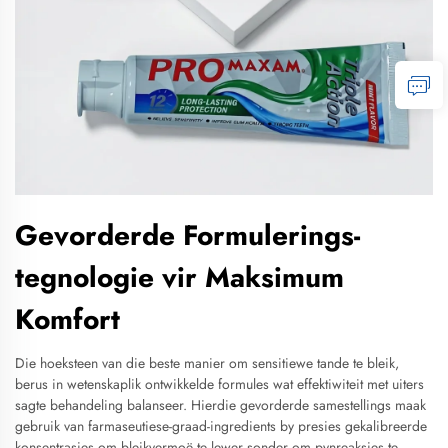
Gevorderde Formulerings-
tegnologie vir Maksimum
Komfort
Die hoeksteen van die beste manier om sensitiewe tande te bleik,
berus in wetenskaplik ontwikkelde formules wat effektiwiteit met uiters
sagte behandeling balanseer. Hierdie gevorderde samestellings maak
gebruik van farmaseutiese-graad-ingredients by presies gekalibreerde
konsentrasies om bleikvermoë te lewer sonder om pynreaksies te