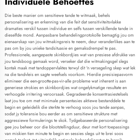
Individuele Behoeftes
Die beste manier om sensitiewe tande te witmaak, behels
personalisering en erkenning van die feit dat sensitiviteitsvlakke
dramaties verskil tussen individue en selfs tussen verskillende tande in
dieselfde mond. Aanpasbare behandelingprotokolle bemagtig jou om
eienaarskap van jou witmakingsreis te neem, deur veranderlikes aan te
pas om by jou unieke tandsituasie en gemaksdrempel te pas.
Professionele, aangepaste skinkbordjies wat van presiese afdrukke van
jou tandsboog gemaak word, verseker dat die witmakingsgel slegs
kontak maak met tandoppervlaktes terwyl dit 'n versegeling skep wat lek
na die tandvleis en sagte weefsels voorkom. Hierdie presisiepasvorm
elimineer die een-grootte-pas-vir-alle probleme wat inherent is aan
generiese strokies en skinkbordjies wat ongelykmatige resultate en
verhoogde irritering veroorsaak. Gegradeerde konsentrasiestelsels
laat jou toe om met minimale persentasies aktiewe bestanddele te
begin en geleidelik die sterkte te verhoog soos jou tande aanpas,
sodat jy toleransie bou eerder as om sensitiewe strukture met
aggressiewe formulerings te skok. Tydgebaseerde personalisering
gee jou beheer oor die blootstellingduur, deur met kort toepassings
van miskien tien minute te begin en sessies slegs uit te brei soos