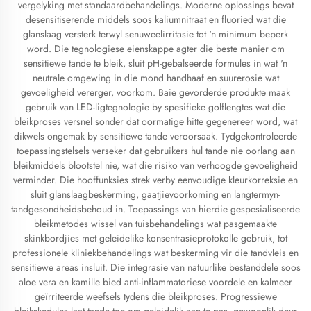
vergelyking met standaardbehandelings. Moderne oplossings bevat
desensitiserende middels soos kaliumnitraat en fluoried wat die
glanslaag versterk terwyl senuweelirritasie tot 'n minimum beperk
word. Die tegnologiese eienskappe agter die beste manier om
sensitiewe tande te bleik, sluit pH-gebalseerde formules in wat 'n
neutrale omgewing in die mond handhaaf en suurerosie wat
gevoeligheid vererger, voorkom. Baie gevorderde produkte maak
gebruik van LED-ligtegnologie by spesifieke golflengtes wat die
bleikproses versnel sonder dat oormatige hitte gegenereer word, wat
dikwels ongemak by sensitiewe tande veroorsaak. Tydgekontroleerde
toepassingstelsels verseker dat gebruikers hul tande nie oorlang aan
bleikmiddels blootstel nie, wat die risiko van verhoogde gevoeligheid
verminder. Die hooffunksies strek verby eenvoudige kleurkorreksie en
sluit glanslaagbeskerming, gaatjievoorkoming en langtermyn-
tandgesondheidsbehoud in. Toepassings van hierdie gespesialiseerde
bleikmetodes wissel van tuisbehandelings wat pasgemaakte
skinkbordjies met geleidelike konsentrasieprotokolle gebruik, tot
professionele kliniekbehandelings wat beskerming vir die tandvleis en
sensitiewe areas insluit. Die integrasie van natuurlike bestanddele soos
aloe vera en kamille bied anti-inflammatoriese voordele en kalmeer
geïrriteerde weefsels tydens die bleikproses. Progressiewe