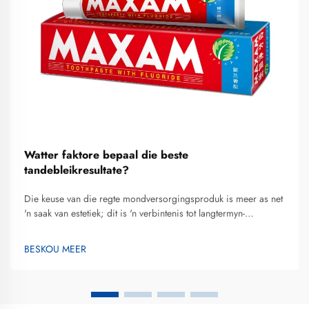
Watter faktore bepaal die beste
tandebleikresultate?
Die keuse van die regte mondversorgingsproduk is meer as net
'n saak van estetiek; dit is 'n verbintenis tot langtermyn-
tandgesondheid. Vir baie begin die reis na 'n helderder
glimlag met die soek na die beste tandebleik-tandpasta wat 'n
BESKOU MEER
balans bied tussen effektiewe bleiking en tandbeskerming...