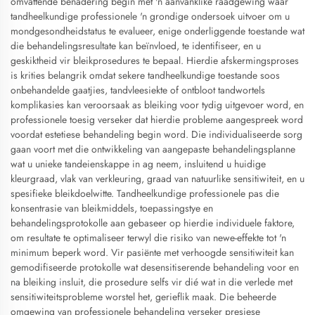
omvattende benadering begin met 'n aanvanklike raadgewing waar
tandheelkundige professionele 'n grondige ondersoek uitvoer om u
mondgesondheidstatus te evalueer, enige onderliggende toestande wat
die behandelingsresultate kan beïnvloed, te identifiseer, en u
geskiktheid vir bleikprosedures te bepaal. Hierdie afskermingsproses
is krities belangrik omdat sekere tandheelkundige toestande soos
onbehandelde gaatjies, tandvleesiekte of ontbloot tandwortels
komplikasies kan veroorsaak as bleiking voor tydig uitgevoer word, en
professionele toesig verseker dat hierdie probleme aangespreek word
voordat estetiese behandeling begin word. Die individualiseerde sorg
gaan voort met die ontwikkeling van aangepaste behandelingsplanne
wat u unieke tandeienskappe in ag neem, insluitend u huidige
kleurgraad, vlak van verkleuring, graad van natuurlike sensitiwiteit, en u
spesifieke bleikdoelwitte. Tandheelkundige professionele pas die
konsentrasie van bleikmiddels, toepassingstye en
behandelingsprotokolle aan gebaseer op hierdie individuele faktore,
om resultate te optimaliseer terwyl die risiko van newe-effekte tot 'n
minimum beperk word. Vir pasiënte met verhoogde sensitiwiteit kan
gemodifiseerde protokolle wat desensitiserende behandeling voor en
na bleiking insluit, die prosedure selfs vir dié wat in die verlede met
sensitiwiteitsprobleme worstel het, gerieflik maak. Die beheerde
omgewing van professionele behandeling verseker presiese