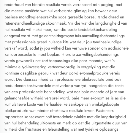
onderhoud van hierdie resultate vereis verrassend min poging, met
die meeste pasiënte wat hul verbeterde glimlag kan bewaar deur
basiese mondhygiënepraktyke soos gereelde borsel, tande draad en
rutienetandheelkundige skoonmaak. Vir dié wat die langdurigheid van
hul resultate wil maksimeer, kan die beste tandebleikbehandeling
aangevul word met geleentheidsgewyse tuis-aanvullingsbehandelings
met professionele graad huis-toe kits wat deur jou tandheelkundige
verskaf word, sodat jy jou witheid kan vernuwe sonder om addisionele
kantoorbesoeke te moet beplan. Hierdie aanvullingsbehandelings
vereis gewoonlik net kort toepassings elke paar maande, wat 'n
minimale tyd-investering verteenwoordig in vergelyking met die
kontinue daaglikse gebruik wat deur oor-die-tonnelprodukte vereis
word. Die duurzaamheid van professionele bleikresultate bied ook
beduidende kostevoordele met verloop van tyd, aangesien die koste
van een professionele behandeling wat oor baie maande of jare van
gehandhaafde witheid versprei word, baie meer ekonomies is as die
kumulatiewe koste van herhaaldelike aankope van winkelgekoopte
bleikprodukte wat minder effektiewe resultate lewer. Pasienters
rapporteer konsekwent hoë tevredeheidsvlakke met die langdurigheid
van hul behandelinguitkomste en merk op dat die uitgestrekte duur van
witheid die frustrasie en teleurstelling wat met tydelike oplossings