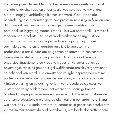
toepassing van bleikmiddels met beskermende maatreëls wat kontak
met die tandvleis, lippe en ander sagte weefsels voorkom wat deur
hierdie kragtige verbindings irriteer kan word. Gedurende die
behandelingsessie monitor getrainde professionele u geriefvlak en kan
dit in werklikheid aanpas indien enige ongemak ontstaan, wat
onmiddellike ingryping moontlik maak—iets wat onmoontlik is met self-
toegediende produkte. Die beste tandebleikbehandeling sluit ook
noukeurige instruksies na die prosedure en opvolgsorg in om
optimale genezing en langdurige resultate te verseker, met
professionele beskikbaar om enige vrae of kommer te hanteer wat
tydens die herstelperiode mag ontstaan. Hierdie voortdurende
ondersteuningsstelsel bied vrede van gees en verseker dat enige
onverwagse reaksies gou deur gekwalifiseerde praktisyns geëvalueer
en behandel kan word. Die omvattende veiligheidsprotokolle wat met
professionele behandeling geassosieer word, is deur dekades van
kliniese ervaring en navorsing verfyn, wat prosedures oplewer wat
uitstekende veiligheidsrekords het wanneer dit deur getrainde
tandheelkundige professionele uitgevoer word. Die individualiseerde
aard van professionele bleiking beteken dat u 'n behandeling ontvang
wat spesifiek vir u tande ontwerp is, eerder as 'n generiese produk wat
vir massa-markt-aantreklikheid ontwikkel is, wat beide doeltreffendheid