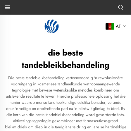
AF
die beste
tandebleikbehandeling
Die beste tandebleikbehandeling verteenwoordig 'n rewolusionêre
vooruitgang in kosmetiese tandheelkunde wat toonaangewende
tegnologie met bewese wetenskaplike metodes kombineer om
uitstekende resultate te lewer. Hierdie professionele oplossing het die
manier waarop mense tandheelkundige estetika benader, verander
deur 'n veilige en doeltreffende pad na 'n blinkwit glimlag te bied. By
die kern van die beste tandebleikbehandeling word gevorderde foto-
aktiverings-tegnologie gekombineer met farmaseutiese-graad
bleikmiddels om diep in die tandglans te dring en jare se hardnekkige