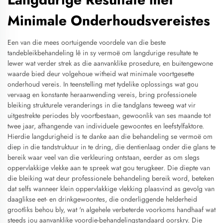
Minimale Onderhoudsvereistes
Een van die mees oortuigende voordele van die beste
tandebleikbehandeling lê in sy vermoë om langdurige resultate te
lewer wat verder strek as die aanvanklike prosedure, en buitengewone
waarde bied deur volgehoue witheid wat minimale voortgesette
onderhoud vereis. In teenstelling met tydelike oplossings wat gou
vervaag en konstante heraanwending vereis, bring professionele
bleiking strukturele veranderings in die tandglans teweeg wat vir
uitgestrekte periodes bly voortbestaan, gewoonlik van ses maande tot
twee jaar, afhangende van individuele gewoontes en leefstylfaktore.
Hierdie langdurigheid is te danke aan die behandeling se vermoë om
diep in die tandstruktuur in te dring, die dentienlaag onder die glans te
bereik waar veel van die verkleuring ontstaan, eerder as om slegs
oppervlakkige vlekke aan te spreek wat gou terugkeer. Die diepte van
die bleiking wat deur professionele behandeling bereik word, beteken
dat selfs wanneer klein oppervlakkige vlekking plaasvind as gevolg van
daaglikse eet- en drinkgewoontes, die onderliggende helderheid
grootliks behou bly, wat 'n algehele verbeterde voorkoms handhaaf wat
steeds jou aanvanklike voordie-behandelingstandaard oorskry. Die