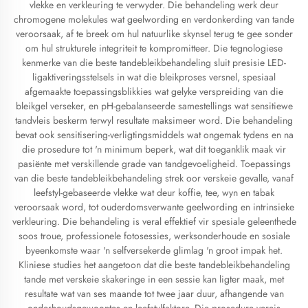
vlekke en verkleuring te verwyder. Die behandeling werk deur
chromogene molekules wat geelwording en verdonkerding van tande
veroorsaak, af te breek om hul natuurlike skynsel terug te gee sonder
om hul strukturele integriteit te kompromitteer. Die tegnologiese
kenmerke van die beste tandebleikbehandeling sluit presisie LED-
ligaktiveringsstelsels in wat die bleikproses versnel, spesiaal
afgemaakte toepassingsblikkies wat gelyke verspreiding van die
bleikgel verseker, en pH-gebalanseerde samestellings wat sensitiewe
tandvleis beskerm terwyl resultate maksimeer word. Die behandeling
bevat ook sensitisering-verligtingsmiddels wat ongemak tydens en na
die prosedure tot 'n minimum beperk, wat dit toeganklik maak vir
pasiënte met verskillende grade van tandgevoeligheid. Toepassings
van die beste tandebleikbehandeling strek oor verskeie gevalle, vanaf
leefstyl-gebaseerde vlekke wat deur koffie, tee, wyn en tabak
veroorsaak word, tot ouderdomsverwante geelwording en intrinsieke
verkleuring. Die behandeling is veral effektief vir spesiale geleenthede
soos troue, professionele fotosessies, werksonderhoude en sosiale
byeenkomste waar 'n selfversekerde glimlag 'n groot impak het.
Kliniese studies het aangetoon dat die beste tandebleikbehandeling
tande met verskeie skakeringe in een sessie kan ligter maak, met
resultate wat van ses maande tot twee jaar duur, afhangende van