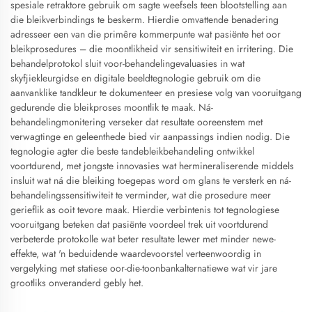
spesiale retraktore gebruik om sagte weefsels teen blootstelling aan
die bleikverbindings te beskerm. Hierdie omvattende benadering
adresseer een van die primêre kommerpunte wat pasiënte het oor
bleikprosedures – die moontlikheid vir sensitiwiteit en irritering. Die
behandelprotokol sluit voor-behandelingevaluasies in wat
skyfjiekleurgidse en digitale beeldtegnologie gebruik om die
aanvanklike tandkleur te dokumenteer en presiese volg van vooruitgang
gedurende die bleikproses moontlik te maak. Ná-
behandelingmonitering verseker dat resultate ooreenstem met
verwagtinge en geleenthede bied vir aanpassings indien nodig. Die
tegnologie agter die beste tandebleikbehandeling ontwikkel
voortdurend, met jongste innovasies wat hermineraliserende middels
insluit wat ná die bleiking toegepas word om glans te versterk en ná-
behandelingssensitiwiteit te verminder, wat die prosedure meer
gerieflik as ooit tevore maak. Hierdie verbintenis tot tegnologiese
vooruitgang beteken dat pasiënte voordeel trek uit voortdurend
verbeterde protokolle wat beter resultate lewer met minder newe-
effekte, wat 'n beduidende waardevoorstel verteenwoordig in
vergelyking met statiese oor-die-toonbankalternatiewe wat vir jare
grootliks onveranderd gebly het.