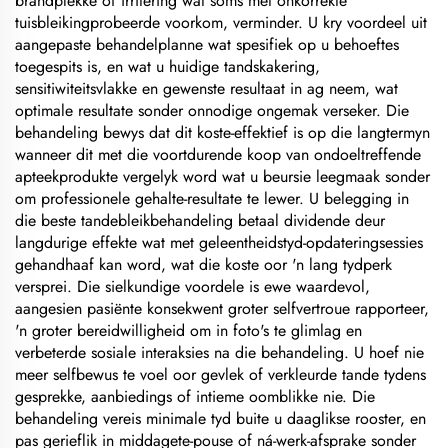
brandplekke of irritering wat soms met onkorrekte
tuisbleikingprobeerde voorkom, verminder. U kry voordeel uit
aangepaste behandelplanne wat spesifiek op u behoeftes
toegespits is, en wat u huidige tandskakering,
sensitiwiteitsvlakke en gewenste resultaat in ag neem, wat
optimale resultate sonder onnodige ongemak verseker. Die
behandeling bewys dat dit koste-effektief is op die langtermyn
wanneer dit met die voortdurende koop van ondoeltreffende
apteekprodukte vergelyk word wat u beursie leegmaak sonder
om professionele gehalte-resultate te lewer. U belegging in
die beste tandebleikbehandeling betaal dividende deur
langdurige effekte wat met geleentheidstyd-opdateringsessies
gehandhaaf kan word, wat die koste oor 'n lang tydperk
versprei. Die sielkundige voordele is ewe waardevol,
aangesien pasiënte konsekwent groter selfvertroue rapporteer,
'n groter bereidwilligheid om in foto's te glimlag en
verbeterde sosiale interaksies na die behandeling. U hoef nie
meer selfbewus te voel oor gevlek of verkleurde tande tydens
gesprekke, aanbiedings of intieme oomblikke nie. Die
behandeling vereis minimale tyd buite u daaglikse rooster, en
pas gerieflik in middagete-pouse of ná-werk-afsprake sonder