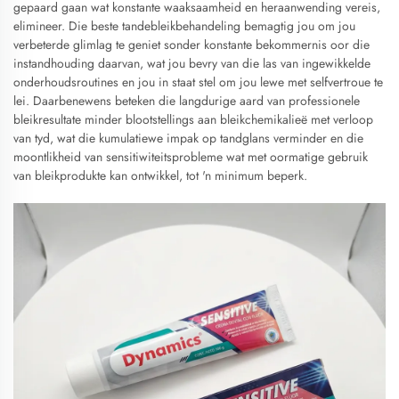
gepaard gaan wat konstante waaksaamheid en heraanwending vereis,
elimineer. Die beste tandebleikbehandeling bemagtig jou om jou
verbeterde glimlag te geniet sonder konstante bekommernis oor die
instandhouding daarvan, wat jou bevry van die las van ingewikkelde
onderhoudsroutines en jou in staat stel om jou lewe met selfvertroue te
lei. Daarbenewens beteken die langdurige aard van professionele
bleikresultate minder blootstellings aan bleikchemikalieë met verloop
van tyd, wat die kumulatiewe impak op tandglans verminder en die
moontlikheid van sensitiwiteitsprobleme wat met oormatige gebruik
van bleikprodukte kan ontwikkel, tot 'n minimum beperk.