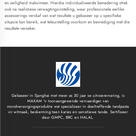
en veiligheid maksimeer. Hierdie individualiseerde benadering strek
ook na realistiese verwagtingsinstelling, waar professionele eerlike
assesserings verskaf van wat resultate u gebaseer op u spesifieke
situasie kan bereik, wat teleurstelling voorkom en bevrediging met die
resultate verseker.
Gebaseer in Sjanghai met meer as 30 jaar se uitvoerervaring, is
MAXAM 'n toonaangewende vervaardiger van
mondversorgingsprodukte wat spesialiseer in doeltreffende tandpasta
vir witmaak, beskerming teen karies en sensitiewe tande. Sertifiseer
deur GMPC, BRC en HALAL.