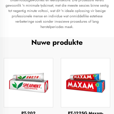
onderhoudsgewoontes en leefstylfaktore. Die prosedure vereis
gewoonlik 'n minimale tydsinset, met die meeste sessies binne sestig
tot negentig minute voltooi, wat dit 'n ideale oplossing vir besige
professionele mense en individue wat onmiddellike estetiese
verbeteringe soek sonder invasiewe prosedures of lang
herstelperiodes maak.
Nuwe produkte
PT-202
PT-122SG Maxam-