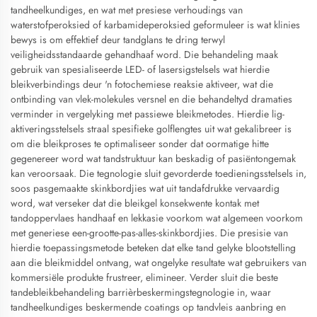
tandheelkundiges, en wat met presiese verhoudings van
waterstofperoksied of karbamideperoksied geformuleer is wat klinies
bewys is om effektief deur tandglans te dring terwyl
veiligheidsstandaarde gehandhaaf word. Die behandeling maak
gebruik van spesialiseerde LED- of lasersigstelsels wat hierdie
bleikverbindings deur 'n fotochemiese reaksie aktiveer, wat die
ontbinding van vlek-molekules versnel en die behandeltyd dramaties
verminder in vergelyking met passiewe bleikmetodes. Hierdie lig-
aktiveringsstelsels straal spesifieke golflengtes uit wat gekalibreer is
om die bleikproses te optimaliseer sonder dat oormatige hitte
gegenereer word wat tandstruktuur kan beskadig of pasiëntongemak
kan veroorsaak. Die tegnologie sluit gevorderde toedieningsstelsels in,
soos pasgemaakte skinkbordjies wat uit tandafdrukke vervaardig
word, wat verseker dat die bleikgel konsekwente kontak met
tandoppervlaes handhaaf en lekkasie voorkom wat algemeen voorkom
met generiese een-grootte-pas-alles-skinkbordjies. Die presisie van
hierdie toepassingsmetode beteken dat elke tand gelyke blootstelling
aan die bleikmiddel ontvang, wat ongelyke resultate wat gebruikers van
kommersiële produkte frustreer, elimineer. Verder sluit die beste
tandebleikbehandeling barrièrbeskermingstegnologie in, waar
tandheelkundiges beskermende coatings op tandvleis aanbring en