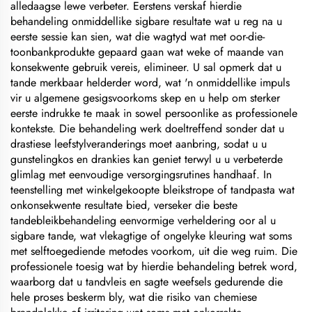
alledaagse lewe verbeter. Eerstens verskaf hierdie
behandeling onmiddellike sigbare resultate wat u reg na u
eerste sessie kan sien, wat die wagtyd wat met oor-die-
toonbankprodukte gepaard gaan wat weke of maande van
konsekwente gebruik vereis, elimineer. U sal opmerk dat u
tande merkbaar helderder word, wat 'n onmiddellike impuls
vir u algemene gesigsvoorkoms skep en u help om sterker
eerste indrukke te maak in sowel persoonlike as professionele
kontekste. Die behandeling werk doeltreffend sonder dat u
drastiese leefstylveranderings moet aanbring, sodat u u
gunstelingkos en drankies kan geniet terwyl u u verbeterde
glimlag met eenvoudige versorgingsrutines handhaaf. In
teenstelling met winkelgekoopte bleikstrope of tandpasta wat
onkonsekwente resultate bied, verseker die beste
tandebleikbehandeling eenvormige verheldering oor al u
sigbare tande, wat vlekagtige of ongelyke kleuring wat soms
met selftoegediende metodes voorkom, uit die weg ruim. Die
professionele toesig wat by hierdie behandeling betrek word,
waarborg dat u tandvleis en sagte weefsels gedurende die
hele proses beskerm bly, wat die risiko van chemiese