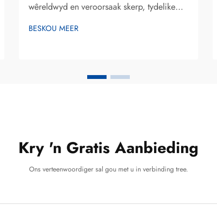
wêreldwyd en veroorsaak skerp, tydelike
pyn tydens die inskryf van warm, koue, soet
BESKOU MEER
of suur voedsel en drank. Terwyl
konvensionele ontstewings-tandpaste sterk
staatmaak op sintetiese verbindings soos
kaliumnitraat...
Kry 'n Gratis Aanbieding
Ons verteenwoordiger sal gou met u in verbinding tree.