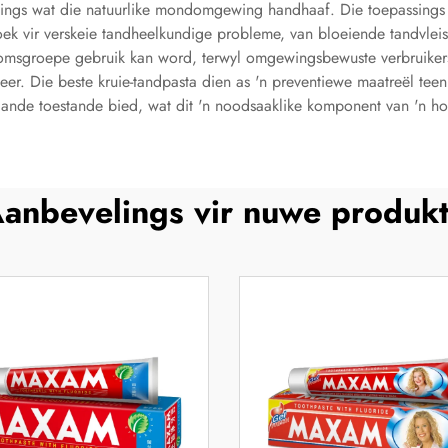
ings wat die natuurlike mondomgewing handhaaf. Die toepassings va
 soek vir verskeie tandheelkundige probleme, van bloeiende tandvle
domsgroepe gebruik kan word, terwyl omgewingsbewuste verbruiker
er. Die beste kruie-tandpasta dien as 'n preventiewe maatreël tee
aande toestande bied, wat dit 'n noodsaaklike komponent van 'n ho
anbevelings vir nuwe produk