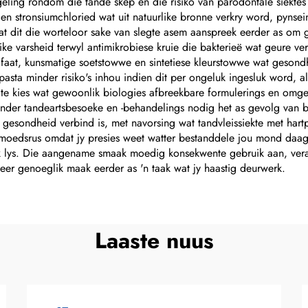
egeling rondom die tande skep en die risiko van parodontale siektes
 en stronsiumchloried wat uit natuurlike bronne verkry word, pynsei
t dit die worteloor sake van slegte asem aanspreek eerder as om ge
e varsheid terwyl antimikrobiese kruie die bakterieë wat geure vero
sulfaat, kunsmatige soetstowwe en sintetiese kleurstowwe wat geson
pasta minder risiko's inhou indien dit per ongeluk ingesluk word, 
te kies wat gewoonlik biologies afbreekbare formulerings en omgew
 minder tandeartsbesoeke en -behandelings nodig het as gevolg van
gesondheid verbind is, met navorsing wat tandvleissiekte met hart
emoedsrus omdat jy presies weet watter bestanddele jou mond daagl
ik lys. Die aangename smaak moedig konsekwente gebruik aan, vera
meer genoeglik maak eerder as 'n taak wat jy haastig deurwerk.
Laaste nuus