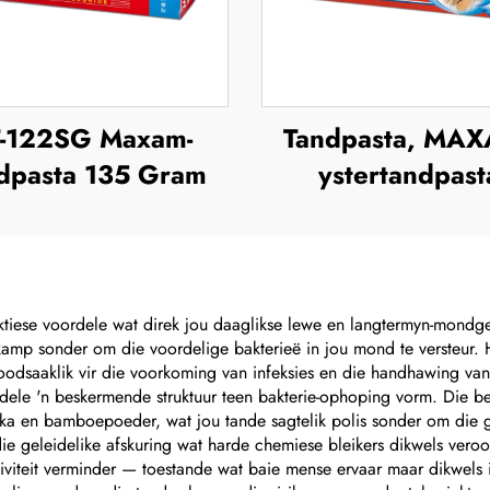
-122SG Maxam-
Tandpasta, MA
dpasta 135 Gram
ystertandpast
aktiese voordele wat direk jou daaglikse lewe en langtermyn-mondge
ekamp sonder om die voordelige bakterieë in jou mond te versteur.
odsaaklik vir die voorkoming van infeksies en die handhawing van
ele 'n beskermende struktuur teen bakterie-ophoping vorm. Die bes
lika en bamboepoeder, wat jou tande sagtelik polis sonder om die g
geleidelike afskuring wat harde chemiese bleikers dikwels veroors
tiviteit verminder — toestande wat baie mense ervaar maar dikwels 