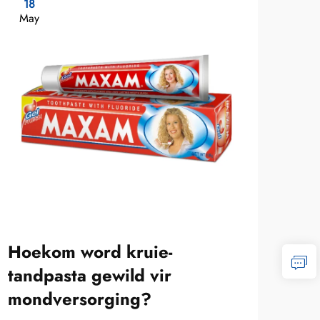
18
2
May
Ma
Hoekom word kruie-
Wat
tandpasta gewild vir
ges
mondversorging?
ta