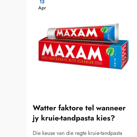
13
Apr
Watter faktore tel wanneer
jy kruie-tandpasta kies?
Die keuse van die regte kruie-tandpasta