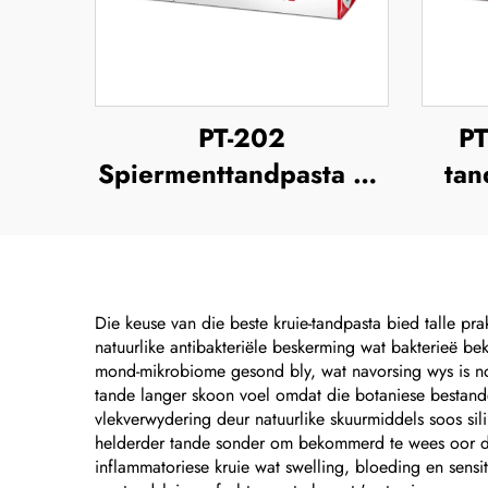
PT-202
PT
Spiermenttandpasta 63
tan
Gram
Die keuse van die beste kruie-tandpasta bied talle pr
natuurlike antibakteriële beskerming wat bakterieë b
mond-mikrobiome gesond bly, wat navorsing wys is no
tande langer skoon voel omdat die botaniese bestandd
vlekverwydering deur natuurlike skuurmiddels soos si
helderder tande sonder om bekommerd te wees oor die 
inflammatoriese kruie wat swelling, bloeding en sensi