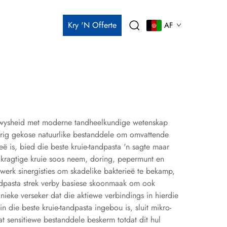
Kry 'n Offerte
AF
e wysheid met moderne tandheelkundige wetenskap
urig gekose natuurlike bestanddele om omvattende
eë is, bied die beste kruie-tandpasta 'n sagte maar
k kragtige kruie soos neem, doring, pepermunt en
 werk sinergisties om skadelike bakterieë te bekamp,
andpasta strek verby basiese skoonmaak om ook
ieke verseker dat die aktiewe verbindings in hierdie
 die beste kruie-tandpasta ingebou is, sluit mikro-
at sensitiewe bestanddele beskerm totdat dit hul