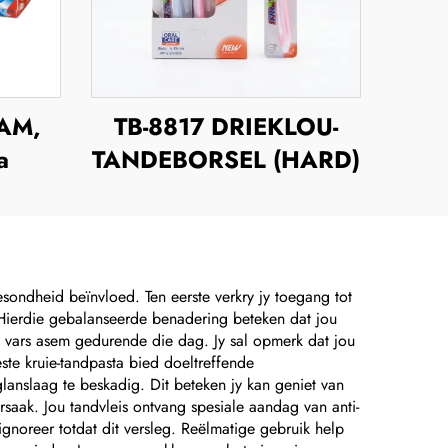
XAM,
TB-8817 DRIEKLOU-
a
TANDEBORSEL (HARD)
sondheid beïnvloed. Ten eerste verkry jy toegang tot
 Hierdie gebalanseerde benadering beteken dat jou
 vars asem gedurende die dag. Jy sal opmerk dat jou
te kruie-tandpasta bied doeltreffende
lanslaag te beskadig. Dit beteken jy kan geniet van
aak. Jou tandvleis ontvang spesiale aandag van anti-
ignoreer totdat dit versleg. Reëlmatige gebruik help