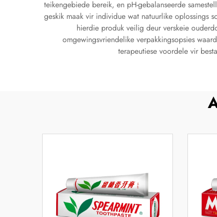
teikengebiede bereik, en pH-gebalanseerde samestell
geskik maak vir individue wat natuurlike oplossings
hierdie produk veilig deur verskeie ouder
omgewingsvriendelike verpakkingsopsies waarde
terapeutiese voordele vir best
A