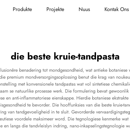
Produkte
Projekte
Nuus
Kontak Ons
die beste kruie-tandpasta
wolusionêre benadering tot mondgesondheid, wat antieke botanies
erdie premium mondversorgingsoplossing benut die krag van nouke
enstelling met konvensionele tandpastas wat vol sintetiese chemikali
ggaam se natuurlike prosesse werk. Die formulering bevat gewoonli
se en anti-inflammatoriese eienskappe. Hierdie botaniese ekstrakte
isgesondheid te bevorder. Die hooffunksies van die beste kruie-t
ing van tandgevoeligheid in te sluit. Gevorderde vervaardigingstegn
peutiese voordele maksimeer word. Die tegnologiese kenmerke wat in
de en langs die tandvleislyn indring, nano-inkapselingstegnologie w