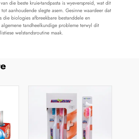
n die beste kruie-tandpasta is wyeverspreid, wat dit
is tot aanhoudende slegte asem. Gesinne waardeer dat
s die biologies afbreekbare bestanddele en
n algemene tandheelkundige probleme terwyl dit
listiese welstandsroutine maak.
te