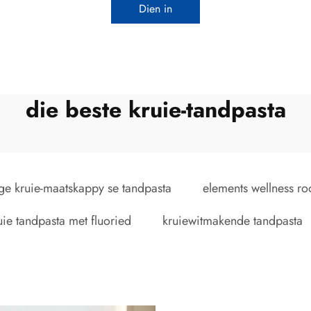
Dien in
die beste kruie-tandpasta
ge kruie-maatskappy se tandpasta
elements wellness ro
uie tandpasta met fluoried
kruiewitmakende tandpasta