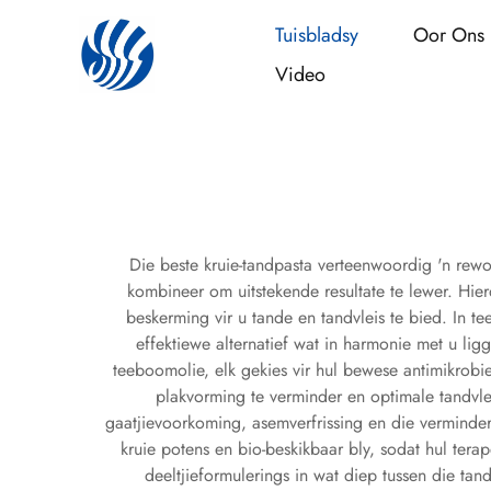
Tuisbladsy
Oor Ons
Video
Die beste kruie-tandpasta verteenwoordig 'n re
kombineer om uitstekende resultate te lewer. Hi
beskerming vir u tande en tandvleis te bied. In te
effektiewe alternatief wat in harmonie met u li
teeboomolie, elk gekies vir hul bewese antimikrobie
plakvorming te verminder en optimale tandvle
gaatjievoorkoming, asemverfrissing en die verminder
kruie potens en bio-beskikbaar bly, sodat hul tera
deeltjieformulerings in wat diep tussen die tan