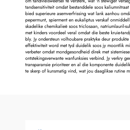
om tandvleisweefsel te versterk, wat 'n stewiger vers
tandsensitiviteit omdat bestanddele soos kaliumnitraat
bied superieure asemverfrissing wat lank aanhou omda
pepermunt, spierment en eukaliptus verskaf onmiddellik
skadelike chemikalieë soos triclosaan, natriumlauril-
met kinders voordeel veral omdat die beste kruie-tand
bly. Jy ondersteun volhoubare praktyke deur produkte 
effektiwiteit word met tyd duidelik soos jy moontlik
verbeter omdat mondgesondheid direk met sistemiese 
ontstekingsverwante wanfunksies verbind. Jy verkry g
transparansie prioriteer en al die komponente duidel
te skerp of kunsmatig vind, wat jou daaglikse rutine 