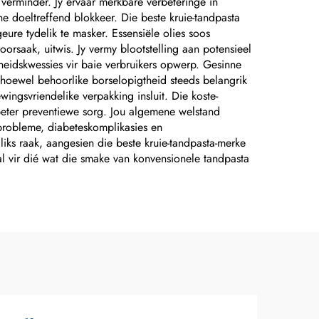
 verminder. Jy ervaar merkbare verbeteringe in
ne doeltreffend blokkeer. Die beste kruie-tandpasta
ure tydelik te masker. Essensiële olies soos
orsaak, uitwis. Jy vermy blootstelling aan potensieel
dheidskwessies vir baie verbruikers opwerp. Gesinne
alhoewel behoorlike borselopigtheid steeds belangrik
ingsvriendelike verpakking insluit. Die koste-
 beter preventiewe sorg. Jou algemene welstand
probleme, diabeteskomplikasies en
iks raak, aangesien die beste kruie-tandpasta-merke
l vir dié wat die smake van konvensionele tandpasta