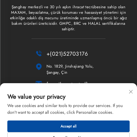
Şanghay merkezli ve 30 yılı aşkın ihracat tecrübesine sahip olan
MAXAM, beyazlatma, çürük koruması ve hassasiyet yönetimi için
etkinliğe odaklı diş macunu üretiminde uzmanlaşmış öncü bir ağız
bakım ürünleri üreticisidir. GMPC, BRC ve HALAL sertifikalarına
sahiptir.

+(021)52703176

No. 1829, Jinshajiang Yolu,
Şangay, Çin

[email protected]
We value your privacy
Bülten
We use cookies and similar tools to provide our services. If you
don't want to accept all cookies, click Personalize cookies.
Accept all
Telif Hakkı © 2026 Shanghai Maxam Şirketi Limited. Tüm hakları saklıdır.
Gizlilik Politikası