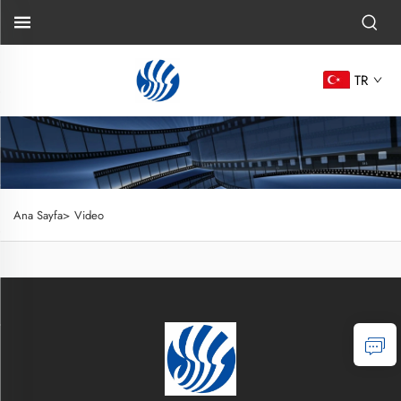
TR
Ana Sayfa>
Video