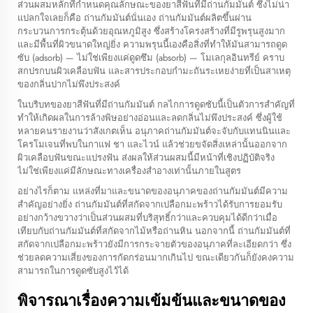
ส่วนผสมหลักที่กำหนดคุณลักษณะของยาสีฟันที่มีถ่านกัมมันต์ ซึ่งไม่น่า
แปลกใจเลยก็คือ ถ่านกัมมันต์นั่นเอง ถ่านกัมมันต์ผลิตขึ้นผ่าน
กระบวนการกระตุ้นด้วยอุณหภูมิสูง ซึ่งสร้างโครงสร้างที่มีรูพรุนสูงมาก
และมีพื้นที่ผิวขนาดใหญ่ยิ่ง ความพรุนนี้เองคือสิ่งที่ทำให้มันสามารถดูด
ซับ (adsorb) — ไม่ใช่เพียงแค่ดูดซึม (absorb) — โมเลกุลอินทรีย์ คราบ
สกปรกบนผิวเคลือบฟัน และสารประกอบกำมะถันระเหยง่ายที่เป็นสาเหตุ
ของกลิ่นปากไม่พึงประสงค์
ในบริบทของยาสีฟันที่มีถ่านกัมมันต์ กลไกการดูดซับนี้เป็นตัวการสำคัญที่
ทำให้เกิดผลในการล้างพิษอย่างอ่อนและลดกลิ่นไม่พึงประสงค์ ซึ่งผู้ใช้
หลายคนรายงานว่าสังเกตเห็น อนุภาคถ่านกัมมันต์จะจับกับแทนนินและ
โครโมเจนที่พบในกาแฟ ชา และไวน์ แล้วช่วยขจัดสิ่งเหล่านั้นออกจาก
ผิวเคลือบฟันขณะแปรงฟัน ส่งผลให้ส่วนผสมนี้มีหน้าที่เชิงปฏิบัติจริง
ไม่ใช่เพียงแค่มีลักษณะทางเครื่องสำอางเท่านั้นภายในสูตร
อย่างไรก็ตาม แหล่งที่มาและขนาดของอนุภาคของถ่านกัมมันต์มีความ
สำคัญอย่างยิ่ง ถ่านกัมมันต์ที่สกัดจากเปลือกมะพร้าวได้รับการยอมรับ
อย่างกว้างขวางว่าเป็นส่วนผสมที่บริสุทธิ์กว่าและควบคุมได้ดีกว่าเมื่อ
เทียบกับถ่านกัมมันต์ที่สกัดจากไม้หรือถ่านหิน นอกจากนี้ ถ่านกัมมันต์ที่
สกัดจากเปลือกมะพร้าวยังมีการกระจายตัวของอนุภาคที่ละเอียดกว่า ซึ่ง
ช่วยลดความเสี่ยงของการกัดกร่อนมากเกินไป ขณะเดียวกันก็ยังคงความ
สามารถในการดูดซับสูงไว้ได้
พิจารณาเรื่องความเข้มข้นและขนาดของ