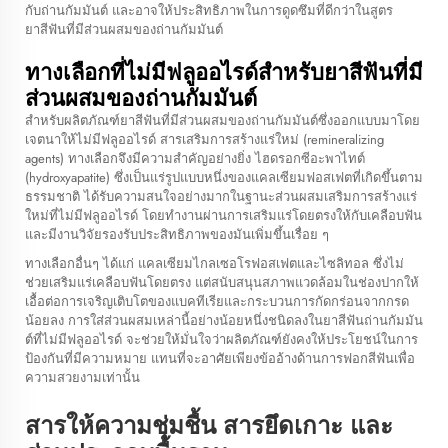
กับถ่านกัมมันต์ และอาจให้ประสิทธิภาพในการดูดซึมที่ดีกว่าในสูตร
ยาสีฟันที่มีส่วนผสมของถ่านกัมมันต์
ทางเลือกที่ไม่มีฟลูออไรด์สำหรับยาสีฟันที่มี
ส่วนผสมของถ่านกัมมันต์
สำหรับผลิตภัณฑ์ยาสีฟันที่มีส่วนผสมของถ่านกัมมันต์ซึ่งออกแบบมาโดย
เจตนาให้ไม่มีฟลูออไรด์ สารเสริมการสร้างแร่ใหม่ (remineralizing
agents) ทางเลือกจึงมีความสำคัญอย่างยิ่ง ไฮดรอกซีอะพาไทต์
(hydroxyapatite) ซึ่งเป็นแร่รูปแบบหนึ่งของแคลเซียมฟอสเฟตที่เกิดขึ้นตาม
ธรรมชาติ ได้รับความสนใจอย่างมากในฐานะส่วนผสมเสริมการสร้างแร่
ใหม่ที่ไม่มีฟลูออไรด์ โดยทำงานผ่านการเสริมแร่โดยตรงให้กับเคลือบฟัน
และมีงานวิจัยรองรับประสิทธิภาพของมันเพิ่มขึ้นเรื่อย ๆ
ทางเลือกอื่นๆ ได้แก่ แคลเซียมไกลเซอโรฟอสเฟตและไซลิทอล ซึ่งไม่
ช่วยเสริมแร่เคลือบฟันโดยตรง แต่สนับสนุนสภาพแวดล้อมในช่องปากให้
เอื้อต่อการเจริญเติบโตของแบคทีเรียและกระบวนการกัดกร่อนจากกรด
น้อยลง การใส่ส่วนผสมเหล่านี้อย่างน้อยหนึ่งชนิดลงในยาสีฟันถ่านกัมมัน
ต์ที่ไม่มีฟลูออไรด์ จะช่วยให้มั่นใจว่าผลิตภัณฑ์ยังคงให้ประโยชน์ในการ
ป้องกันที่มีความหมาย แทนที่จะอาศัยเพียงข้ออ้างด้านการฟอกสีฟันเพื่อ
ความสวยงามเท่านั้น
สารให้ความชุ่มชื้น สารยึดเกาะ และ