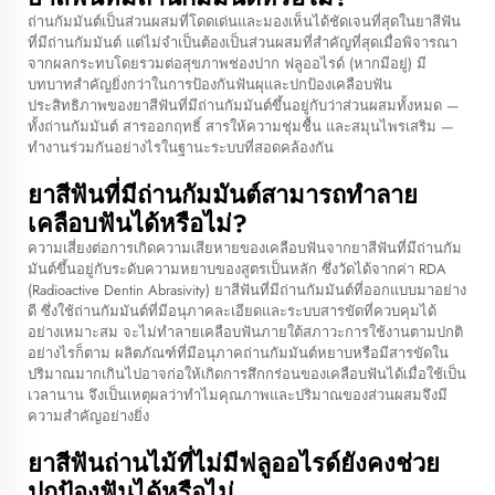
ถ่านกัมมันต์เป็นส่วนผสมที่โดดเด่นและมองเห็นได้ชัดเจนที่สุดในยาสีฟัน
ที่มีถ่านกัมมันต์ แต่ไม่จำเป็นต้องเป็นส่วนผสมที่สำคัญที่สุดเมื่อพิจารณา
จากผลกระทบโดยรวมต่อสุขภาพช่องปาก ฟลูออไรด์ (หากมีอยู่) มี
บทบาทสำคัญยิ่งกว่าในการป้องกันฟันผุและปกป้องเคลือบฟัน
ประสิทธิภาพของยาสีฟันที่มีถ่านกัมมันต์ขึ้นอยู่กับว่าส่วนผสมทั้งหมด —
ทั้งถ่านกัมมันต์ สารออกฤทธิ์ สารให้ความชุ่มชื้น และสมุนไพรเสริม —
ทำงานร่วมกันอย่างไรในฐานะระบบที่สอดคล้องกัน
ยาสีฟันที่มีถ่านกัมมันต์สามารถทำลาย
เคลือบฟันได้หรือไม่?
ความเสี่ยงต่อการเกิดความเสียหายของเคลือบฟันจากยาสีฟันที่มีถ่านกัม
มันต์ขึ้นอยู่กับระดับความหยาบของสูตรเป็นหลัก ซึ่งวัดได้จากค่า RDA
(Radioactive Dentin Abrasivity) ยาสีฟันที่มีถ่านกัมมันต์ที่ออกแบบมาอย่าง
ดี ซึ่งใช้ถ่านกัมมันต์ที่มีอนุภาคละเอียดและระบบสารขัดที่ควบคุมได้
อย่างเหมาะสม จะไม่ทำลายเคลือบฟันภายใต้สภาวะการใช้งานตามปกติ
อย่างไรก็ตาม ผลิตภัณฑ์ที่มีอนุภาคถ่านกัมมันต์หยาบหรือมีสารขัดใน
ปริมาณมากเกินไปอาจก่อให้เกิดการสึกกร่อนของเคลือบฟันได้เมื่อใช้เป็น
เวลานาน จึงเป็นเหตุผลว่าทำไมคุณภาพและปริมาณของส่วนผสมจึงมี
ความสำคัญอย่างยิ่ง
ยาสีฟันถ่านไม้ที่ไม่มีฟลูออไรด์ยังคงช่วย
ปกป้องฟันได้หรือไม่