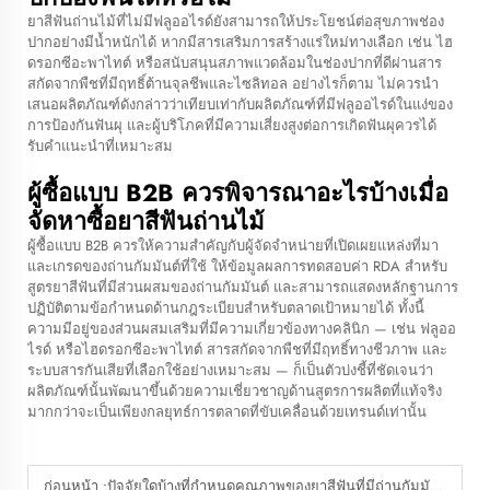
ยาสีฟันถ่านไม้ที่ไม่มีฟลูออไรด์ยังสามารถให้ประโยชน์ต่อสุขภาพช่อง
ปากอย่างมีน้ำหนักได้ หากมีสารเสริมการสร้างแร่ใหม่ทางเลือก เช่น ไฮ
ดรอกซีอะพาไทต์ หรือสนับสนุนสภาพแวดล้อมในช่องปากที่ดีผ่านสาร
สกัดจากพืชที่มีฤทธิ์ต้านจุลชีพและไซลิทอล อย่างไรก็ตาม ไม่ควรนำ
เสนอผลิตภัณฑ์ดังกล่าวว่าเทียบเท่ากับผลิตภัณฑ์ที่มีฟลูออไรด์ในแง่ของ
การป้องกันฟันผุ และผู้บริโภคที่มีความเสี่ยงสูงต่อการเกิดฟันผุควรได้
รับคำแนะนำที่เหมาะสม
ผู้ซื้อแบบ B2B ควรพิจารณาอะไรบ้างเมื่อ
จัดหาซื้อยาสีฟันถ่านไม้
ผู้ซื้อแบบ B2B ควรให้ความสำคัญกับผู้จัดจำหน่ายที่เปิดเผยแหล่งที่มา
และเกรดของถ่านกัมมันต์ที่ใช้ ให้ข้อมูลผลการทดสอบค่า RDA สำหรับ
สูตรยาสีฟันที่มีส่วนผสมของถ่านกัมมันต์ และสามารถแสดงหลักฐานการ
ปฏิบัติตามข้อกำหนดด้านกฎระเบียบสำหรับตลาดเป้าหมายได้ ทั้งนี้
ความมีอยู่ของส่วนผสมเสริมที่มีความเกี่ยวข้องทางคลินิก — เช่น ฟลูออ
ไรด์ หรือไฮดรอกซีอะพาไทต์ สารสกัดจากพืชที่มีฤทธิ์ทางชีวภาพ และ
ระบบสารกันเสียที่เลือกใช้อย่างเหมาะสม — ก็เป็นตัวบ่งชี้ที่ชัดเจนว่า
ผลิตภัณฑ์นั้นพัฒนาขึ้นด้วยความเชี่ยวชาญด้านสูตรการผลิตที่แท้จริง
มากกว่าจะเป็นเพียงกลยุทธ์การตลาดที่ขับเคลื่อนด้วยเทรนด์เท่านั้น
ก่อนหน้า :
ปัจจัยใดบ้างที่กำหนดคุณภาพของยาสีฟันที่มีถ่านกัมมันต์