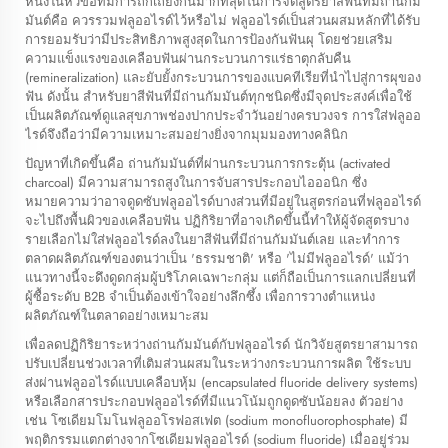
หนึ่งในหัวข้อที่มีการถกเถียงกันมากที่สุดในการจัดสูตรยาสีฟันที่มีถ่านกัม
มันต์คือ ควรรวมฟลูออไรด์ไว้หรือไม่ ฟลูออไรด์เป็นส่วนผสมหลักที่ได้รับ
การยอมรับว่ามีประสิทธิภาพสูงสุดในการป้องกันฟันผุ โดยช่วยเสริม
ความแข็งแรงของเคลือบฟันผ่านกระบวนการแร่ธาตุกลับคืน
(remineralization) และยับยั้งกระบวนการของแบคทีเรียที่นำไปสู่การผุของ
ฟัน ดังนั้น สำหรับยาสีฟันที่มีถ่านกัมมันต์ทุกชนิดซึ่งมีจุดประสงค์เพื่อใช้
เป็นผลิตภัณฑ์ดูแลสุขภาพช่องปากประจำวันอย่างครบวงจร การใส่ฟลูออ
ไรด์จึงถือว่ามีความเหมาะสมอย่างยิ่งจากมุมมองทางคลินิก
ปัญหาที่เกิดขึ้นคือ ถ่านกัมมันต์ที่ผ่านกระบวนการกระตุ้น (activated
charcoal) มีความสามารถสูงในการจับสารประกอบไอออนิก ซึ่ง
หมายความว่าอาจดูดซับฟลูออไรด์บางส่วนที่มีอยู่ในสูตรก่อนที่ฟลูออไรด์
จะไปถึงพื้นผิวของเคลือบฟัน ปฏิกิริยาที่อาจเกิดขึ้นนี้ทำให้ผู้จัดสูตรบาง
รายเลือกไม่ใส่ฟลูออไรด์ลงในยาสีฟันที่มีถ่านกัมมันต์เลย และทำการ
ตลาดผลิตภัณฑ์ของตนว่าเป็น 'ธรรมชาติ' หรือ 'ไม่มีฟลูออไรด์' แม้ว่า
แนวทางนี้จะดึงดูดกลุ่มผู้บริโภคเฉพาะกลุ่ม แต่ก็ถือเป็นการแลกเปลี่ยนที่
ผู้ซื้อระดับ B2B จำเป็นต้องเข้าใจอย่างลึกซึ้ง เพื่อการวางตำแหน่ง
ผลิตภัณฑ์ในตลาดอย่างเหมาะสม
เพื่อลดปฏิกิริยาระหว่างถ่านกัมมันต์กับฟลูออไรด์ นักวิจัยสูตรยาสามารถ
ปรับเปลี่ยนช่วงเวลาที่เติมส่วนผสมในระหว่างกระบวนการผลิต ใช้ระบบ
ส่งผ่านฟลูออไรด์แบบเคลือบหุ้ม (encapsulated fluoride delivery systems)
หรือเลือกสารประกอบฟลูออไรด์ที่มีแนวโน้มถูกดูดซับน้อยลง ตัวอย่าง
เช่น โซเดียมโมโนฟลูออโรฟอสเฟต (sodium monofluorophosphate) มี
พฤติกรรมแตกต่างจากโซเดียมฟลูออไรด์ (sodium fluoride) เมื่ออยู่ร่วม