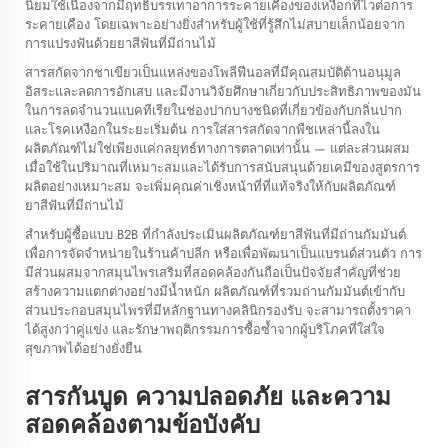
นิยมใช้เนื่องจากมีฤทธิ์บรรเทาอาการระคายเคืองของเหงือกที่ไวต่อการ
ระคายเคือง โดยเฉพาะอย่างยิ่งสำหรับผู้ใช้ที่รู้สึกไม่สบายเล็กน้อยจาก
การแปรงฟันด้วยยาสีฟันที่มีถ่านไม้
สารสกัดจากชาเขียวเป็นแหล่งของโพลีฟีนอลที่มีคุณสมบัติต้านอนุมูล
อิสระและลดการอักเสบ และมีงานวิจัยศึกษาเกี่ยวกับประสิทธิภาพของมัน
ในการลดจำนวนแบคทีเรียในช่องปากบางชนิดที่เกี่ยวข้องกับกลิ่นปาก
และโรคเหงือกในระยะเริ่มต้น การใส่สารสกัดจากพืชเหล่านี้ลงใน
ผลิตภัณฑ์ไม่ใช่เพียงแค่กลยุทธ์ทางการตลาดเท่านั้น — แต่ละส่วนผสม
เมื่อใช้ในปริมาณที่เหมาะสมและได้รับการสนับสนุนด้วยเคมีของสูตรการ
ผลิตอย่างเหมาะสม จะเพิ่มคุณค่าเชิงหน้าที่ที่แท้จริงให้กับผลิตภัณฑ์
ยาสีฟันที่มีถ่านไม้
สำหรับผู้ซื้อแบบ B2B ที่กำลังประเมินผลิตภัณฑ์ยาสีฟันที่มีถ่านกัมมันต์
เพื่อการจัดจำหน่ายในร้านค้าปลีก หรือเพื่อพัฒนาเป็นแบรนด์ส่วนตัว การ
มีส่วนผสมจากสมุนไพรเสริมที่สอดคล้องกันถือเป็นปัจจัยสำคัญที่ช่วย
สร้างความแตกต่างอย่างมีน้ำหนัก ผลิตภัณฑ์ที่รวมถ่านกัมมันต์เข้ากับ
ส่วนประกอบสมุนไพรที่มีหลักฐานทางคลินิกรองรับ จะสามารถตั้งราคา
ได้สูงกว่าคู่แข่ง และรักษาพฤติกรรมการซื้อซ้ำจากผู้บริโภคที่ใส่ใจ
สุขภาพได้อย่างยั่งยืน
สารกันบูด ความปลอดภัย และความ
สอดคล้องตามข้อบังคับ