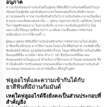
อนุภาค
ความเข้มข้นของถ่านกัมมันต์ในสูตรยาสีฟันที่มีถ่านกัมมันต์นั้นมักไม่ถูก
เปิดเผยโดยผู้ผลิต แต่กลับมีผลกระทบโดยตรงต่อทั้งประสิทธิภาพและ
ความปลอดภัย หากความเข้มข้นต่ำเกินไป ถ่านกัมมันต์จะกลายเป็นเพียง
ส่วนประกอบเชิงตกแต่งเท่านั้น — สูตรอาจดูน่าประทับใจ แต่ให้ประโยชน์
ในการดูดซับน้อยมาก ในทางกลับกัน หากความเข้มข้นสูงเกินไป โดย
เฉพาะเมื่อใช้อนุภาคที่หยาบกว่า จะเพิ่มความเสี่ยงต่อการกัดกร่อน
เคลือบฟันจากการใช้งานซ้ำ ๆ
ผู้พัฒนาสูตรยาสีฟันที่มีถ่านกัมมันต์สำหรับการจัดจำหน่ายในระดับมือ
อาชีพหรือปลีกย่อย ควรให้ความสนใจอย่างใกล้ชิดกับค่าความขัดผิวเนื้อ
ฟันสัมพัทธ์ (RDA) ของผลิตภัณฑ์สำเร็จรูป โดยยาสีฟันที่มีถ่านกัมมันต์ซึ่ง
มีสมดุลที่ดีนั้น ควรมีค่า RDA ต่ำกว่า 150 ซึ่งเป็นเกณฑ์ที่สมาคม
ทันตแพทย์ส่วนใหญ่แนะนำสำหรับการใช้งานประจำวันอย่างปลอดภัย ซึ่ง
จำเป็นต้องมีการปรับแต่งอย่างรอบคอบทั้งความเข้มข้นของถ่านกัมมันต์
ขนาดอนุภาคของถ่าน และสารขัดอื่นๆ ที่มีอยู่ในสูตร
ฟลูออไรด์และความเข้ากันได้กับ
ยาสีฟันที่มีถ่านกัมมันต์
เหตุใดฟลูออไรด์จึงยังคงเป็นส่วนประกอบที่
สำคัญยิ่ง