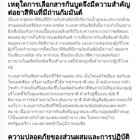
เหตุใดการเลือกสารกันบูดจึงมีความสำคัญ
ต่อยาสีฟันที่มีถ่านกัมมันต์
เนื่องจากสูตรยาสีฟันที่มีถ่านกัมมันต์มักมีปริมาณน้ำสูงและประกอบด้วย
ส่วนผสมอินทรีย์หลากหลายชนิด ระบบสารกันเสียจึงมีความจำเป็นอย่าง
ยิ่งเพื่อป้องกันการปนเปื้อนของจุลินทรีย์ในระหว่างกระบวนการผลิตและ
ตลอดอายุการเก็บรักษาของผลิตภัณฑ์ การเลือกสารกันเสียต้องคำนึงถึง
สมดุลระหว่างประสิทธิภาพ ความปลอดภัย และความชอบของผู้บริโภค
ผู้บริโภคจำนวนมากที่สนใจยาสีฟันที่มีถ่านกัมมันต์ยังมีความไวต่อสาร
กันเสียบางชนิด เช่น พาราเบน ซึ่งแม้จะมีประวัติความปลอดภัยมา
ยาวนานในผลิตภัณฑ์เครื่องสำอาง แต่ก็ยังคงถูกตั้งคำถามจากผู้บริโภค
อยู่
ระบบสารกันเสียทางเลือกที่ใช้ส่วนผสม เช่น เบ็นโซเอตโซเดียม ซอร์เบต
โพแทสเซียม หรือทางเลือกที่ได้จากธรรมชาติ เช่น น้ำหมักกรองจากหัว
ไชเท้า กำลังเป็นที่นิยมเพิ่มขึ้นในผลิตภัณฑ์ยาสีฟันถ่านไม้ที่มุ่งเน้นกลุ่มผู้
บริโภคที่ใส่ใจดูแลช่องปากแบบธรรมชาติ สำหรับผู้ซื้อแบบ B2B ที่
พิจารณาการจัดจำหน่ายในระดับนานาชาติ สิ่งสำคัญคือต้องตรวจสอบให้
แน่ใจว่า ระบบสารกันเสียที่ใช้นั้นสอดคล้องตามข้อบังคับของตลาดเป้า
หมาย เนื่องจากรายการสารกันเสียที่อนุญาตและปริมาณสูงสุดที่กำหนด
ไว้นั้นแตกต่างกันไปตามแต่ละเขตอำนาจ เช่น ในสหภาพยุโรป
สหรัฐอเมริกา และตลาดหลักในภูมิภาคเอเชีย
ความปลอดภัยของส่วนผสมและการปฏิบัติ