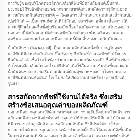
การรับรู้ของผู้บริโภคต่อผลิตภัณฑ์ยาสีฟันที่มีถ่านกัมมันต์เป็นส่วน
ประกอบได้รับอิทธิพลอย่างมากจากรสชาติและสัมผัสความรู้สึกสะอาด
สารสกัดจากมินต์ธรรมชาติ — โดยเฉพาะน้ำมันสะระแหน่และน้ำมันเปป
เปอร์มินต์ — เป็นสารแต่งกลิ่นที่ใช้กันอย่างแพร่หลายที่สุด เนื่องจากให้
ความรู้สึกเย็นสดชื่นซึ่งผู้บริโภคมักเชื่อมโยงกับความสะอาดในช่องปาก
นอกจากนี้ยังมีคุณสมบัติต้านจุลชีพในระดับเบา ช่วยเสริมความหอม
สดชื่นของลมหายใจนอกเหนือจากฤทธิ์ดับกลิ่นของถ่านกัมมันต์เอง
น้ำมันต้นชา (Tea tree oil) เป็นส่วนผสมอีกชนิดหนึ่งที่ปรากฏในสูตร
ยาสีฟันที่มีถ่านกัมมันต์มากขึ้นเรื่อย ๆ ซึ่งมีฤทธิ์ต้านจุลชีพที่ได้รับการ
ยืนยันแล้วต่อเชื้อโรคในช่องปากหลากหลายชนิด รวมถึงเชื้อที่เกี่ยวข้อง
กับโรคเหงือกอักเสบและโรคปริทันต์ เมื่อใช้ในความเข้มข้นที่เหมาะสม
น้ำมันต้นชาจะช่วยเสริมภาพลักษณ์ด้านสุขภาพช่องปากโดยรวมของ
ยาสีฟันที่มีถ่านกัมมันต์ โดยไม่ก่อให้เกิดความฝาดหรือระคายเคืองที่
รุนแรง
สารสกัดจากพืชที่ใช้งานได้จริง ซึ่งเสริม
สร้างข้อเสนอคุณค่าของผลิตภัณฑ์
นอกเหนือจากคุณสมบัติด้านรสชาติและการช่วยยับยั้งจุลินทรีย์แล้ว สาร
สกัดจากพืชบางชนิดยังช่วยสร้างจุดเด่นให้กับยาสีฟันที่มีถ่านไม้ในตลาด
ที่มีการแข่งขันสูงอีกด้วย สารสกัดจากต้นนีม ซึ่งมีประวัติการใช้มา
ยาวนานในด้านการดูแลสุขภาพช่องปากแบบดั้งเดิม ให้คุณสมบัติเพิ่มเติม
ในการต้านแบคทีเรียและลดการอักเสบ อีกทั้งเจลว่านหางจระเข้ยังเป็นที่