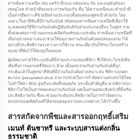
สารเพิ่มความหนืด เช่น แคร์ราจีแนน แซนแทน กัม และอนุพันธ์ของ
เซลลูโลส ทำหน้าที่สองประการพร้อมกัน คือ ให้ความหนืดและทำหน้าที่
เป็นสารยึดเกาะที่ช่วยยึดส่วนประกอบทั้งหมดของสูตรเข้าด้วยกัน โดย
เฉพาะในยาสีฟันที่มีถ่านกัมมันต์ ชนิดของสารเพิ่มความหนืดที่เลือกใช้
จะส่งผลต่อวิธีที่ถ่านกัมมันต์ปฏิสัมพันธ์กับส่วนประกอบอื่นๆ ในสูตร รวม
ทั้งส่งผลต่อการล้างออกของผลิตภัณฑ์ขณะแปรงฟัน สารเพิ่มความหนืดที่
เลือกอย่างเหมาะสมจะช่วยให้อนุภาคถ่านกัมมันต์ปลดปล่อยออกมาได้
อย่างมีประสิทธิภาพระหว่างการใช้งาน ขณะเดียวกันก็รักษาโครงสร้าง
ของยาสีฟันไว้ให้คงรูปในหลอด
ผู้ผลิตบางรายใช้ระบบข้นที่มีส่วนประกอบของซิลิกา ซึ่งให้ประโยชน์เพิ่ม
เติมคือการออกฤทธิ์ขัดเบาๆ ด้วย เมื่อผสมรวมกับถ่านกัมมันต์ที่ถูก
กระตุ้นแล้วในสูตรยาสีฟันที่มีถ่านกัมมันต์อย่างเหมาะสม ซิลิกาแบบตก
ตะกอน (precipitated silica) สามารถช่วยในการกำจัดคราบสกปรกได้โดย
ไม่ทำให้ค่า RDA สูงเกินระดับที่ปลอดภัย ประเด็นสำคัญคือ ควรพิจารณา
ซิลิกาไม่ใช่เป็นสารทดแทนถ่านกัมมันต์ แต่เป็นส่วนผสมเชิงหน้าที่ที่เสริม
ประสิทธิภาพกัน ซึ่งจะช่วยยกระดับประสิทธิภาพในการกำจัดคราบ
สกปรกของผลิตภัณฑ์ให้ครอบคลุมคราบประเภทต่างๆ ได้กว้างขึ้น
สารสกัดจากพืชและสารออกฤทธิ์เสริม
เมนท์ ต้นชาทรี และระบบสารแต่งกลิ่น
ธรรมชาติ