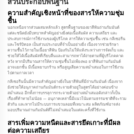
ส่วนประกอบพื้นฐาน
ความสำคัญเชิงหน้าที่ของสารให้ความชุ่ม
ชื้น
นอกเหนือจากส่วนผสมหลักแล้ว สูตรพื้นฐานของยาสีฟันถ่านกัมมันต์
แต่ละชนิดยังมีบทบาทสำคัญอย่างยิ่งต่อเนื้อสัมผัส ความเสถียร และ
ประสบการณ์การใช้งานของผู้บริโภค สารให้ความชุ่มชื้น เช่น กลีเซอรีน
และโซร์บิทอล เป็นส่วนประกอบที่จำเป็นอย่างยิ่ง เนื่องจากช่วยรักษา
ความชื้นไว้ภายในเนื้อยาสีฟัน ป้องกันไม่ให้แห้งระหว่างการจัดเก็บ และ
ช่วยให้ได้เนื้อสัมผัสที่เรียบลื่นและสามารถทาได้ง่ายตามที่ผู้บริโภคคาด
หวัง หากมีปริมาณสารให้ความชุ่มชื้นไม่เพียงพอ ยาสีฟันถ่านกัมมันต์
อาจแยกชั้น มีเนื้อหยาบกร้าน หรือสูญเสียความสม่ำเสมอในการใช้งาน
ไปตามกาลเวลา
กลีเซอรีนนั้นมีความสำคัญอย่างยิ่งในยาสีฟันที่มีถ่านกัมมันต์ เนื่องจาก
ยังช่วยให้อนุภาคถ่านกัมมันต์กระจายตัวอยู่ในสูตรได้อย่างค่อนข้าง
สม่ำเสมอ อีกทั้งการบรรลุการกระจายตัวอย่างสม่ำเสมอดังกล่าวก็เป็น
เรื่องที่ท้าทายไม่น้อย — อนุภาคเหล่านี้มีแนวโน้มตามธรรมชาติที่จะรวม
ตัวกัน และหากไม่มีระบบการแขวนลอยที่เหมาะสม ผลิตภัณฑ์อาจส่ง
มอบปริมาณถ่านกัมมันต์ที่ไม่สม่ำเสมอในแต่ละครั้งที่ใช้งาน
สารเพิ่มความหนืดและสารยึดเกาะที่มีผล
ต่อความเสถียร