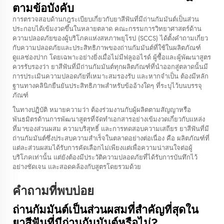
ตามข้อบังคับ
การตรวจสอบด้านกฎระเบียบเกี่ยวกับยาสีฟันที่มีถ่านกัมมันต์เป็นส่วน
ประกอบได้เข้มงวดขึ้นในหลายตลาด คณะกรรมการวิทยาศาสตร์ด้าน
ความปลอดภัยของผู้บริโภคแห่งสหภาพยุโรป (SCCS) ได้ตั้งคำถามเกี่ยว
กับความปลอดภัยและประสิทธิภาพของถ่านกัมมันต์ที่ใช้ในผลิตภัณฑ์
ดูแลช่องปาก โดยเฉพาะอย่างยิ่งเมื่อไม่มีฟลูออไรด์ ผู้ซื้อและผู้พัฒนาสูตร
ควรรับรองว่า ยาสีฟันที่มีถ่านกัมมันต์ทุกผลิตภัณฑ์ที่นำออกสู่ตลาดนั้นมี
การประเมินความปลอดภัยที่เหมาะสมรองรับ และหากจำเป็น ต้องมีหลัก
ฐานทางคลินิกยืนยันประสิทธิภาพสำหรับข้ออ้างใดๆ ที่ระบุไว้บนบรรจุ
ภัณฑ์
ในทางปฏิบัติ หมายความว่า ต้องร่วมงานกับผู้ผลิตตามสัญญาหรือ
พันธมิตรด้านการพัฒนาสูตรที่จัดทำเอกสารอย่างเข้มงวดเกี่ยวกับแหล่ง
ที่มาของส่วนผสม ความบริสุทธิ์ และการทดสอบความเสถียร ยาสีฟันที่มี
ถ่านกัมมันต์ซึ่งประสบความสำเร็จในตลาดอย่างต่อเนื่อง คือ ผลิตภัณฑ์ที่
แต่ละส่วนผสมได้รับการคัดเลือกไม่เพียงแต่เพื่อความน่าสนใจต่อผู้
บริโภคเท่านั้น แต่ยังต้องมีประวัติความปลอดภัยที่ได้รับการบันทึกไว้
อย่างชัดเจน และสอดคล้องกับสูตรโดยรวมด้วย
คำถามที่พบบ่อย
ถ่านกัมมันต์เป็นส่วนผสมที่สำคัญที่สุดใน
ยาสีฟันที่มีถ่านกัมมันต์หรือไม่?