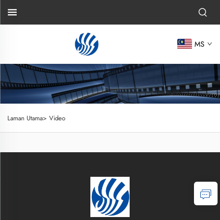
MS
Laman Utama>
Video