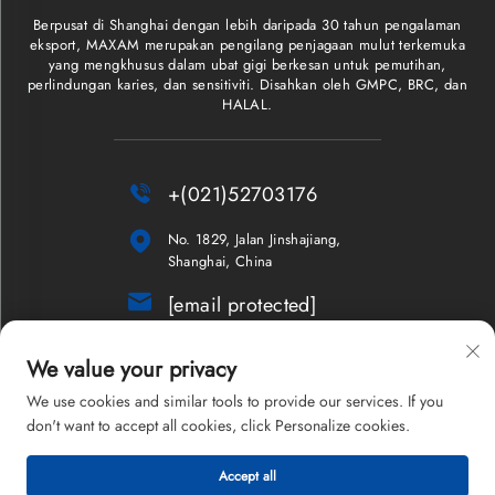
Berpusat di Shanghai dengan lebih daripada 30 tahun pengalaman
eksport, MAXAM merupakan pengilang penjagaan mulut terkemuka
yang mengkhusus dalam ubat gigi berkesan untuk pemutihan,
perlindungan karies, dan sensitiviti. Disahkan oleh GMPC, BRC, dan
HALAL.

+(021)52703176

No. 1829, Jalan Jinshajiang,
Shanghai, China

[email protected]
Buletin
We value your privacy
We use cookies and similar tools to provide our services. If you
don't want to accept all cookies, click Personalize cookies.
Hak Cipta © 2026 Shanghai Maxam Company Limited. Hak cipta
Accept all
terpelihara.