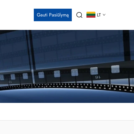
Gauti Pasiūlymą
LT