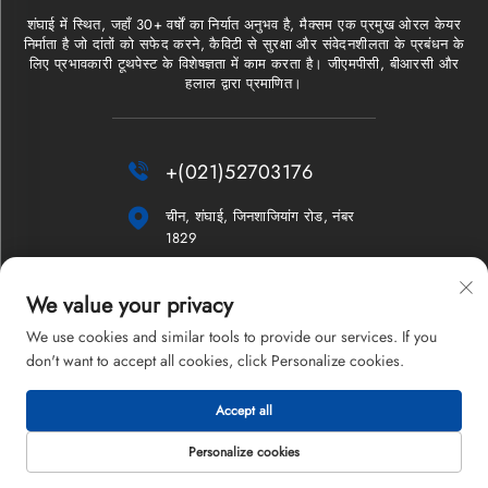
शंघाई में स्थित, जहाँ 30+ वर्षों का निर्यात अनुभव है, मैक्सम एक प्रमुख ओरल केयर
निर्माता है जो दांतों को सफेद करने, कैविटी से सुरक्षा और संवेदनशीलता के प्रबंधन के
लिए प्रभावकारी टूथपेस्ट के विशेषज्ञता में काम करता है। जीएमपीसी, बीआरसी और
हलाल द्वारा प्रमाणित।

+(021)52703176

चीन, शंघाई, जिनशाजियांग रोड, नंबर
1829

[email protected]
We value your privacy
न्यूज़लेटर
We use cookies and similar tools to provide our services. If you
don't want to accept all cookies, click Personalize cookies.
Accept all
कॉपीराइट © 2026 शंघाई मैक्सम कंपनी लिमिटेड। सर्वाधिकार सुरक्षित।
गोपनीयता नीति
Personalize cookies