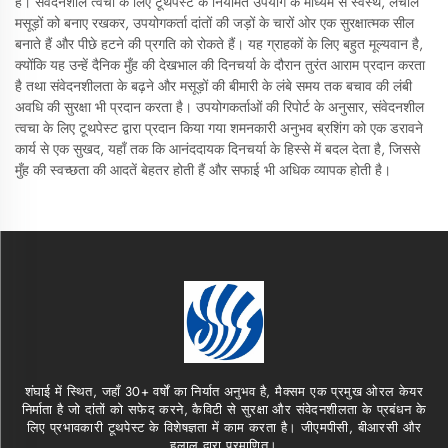
है। संवेदनशील त्वचा के लिए टूथपेस्ट के नियमित उपयोग के माध्यम से स्वस्थ, लचीले
मसूड़ों को बनाए रखकर, उपयोगकर्ता दांतों की जड़ों के चारों ओर एक सुरक्षात्मक सील
बनाते हैं और पीछे हटने की प्रगति को रोकते हैं। यह ग्राहकों के लिए बहुत मूल्यवान है,
क्योंकि यह उन्हें दैनिक मुँह की देखभाल की दिनचर्या के दौरान तुरंत आराम प्रदान करता
है तथा संवेदनशीलता के बढ़ने और मसूड़ों की बीमारी के लंबे समय तक बचाव की लंबी
अवधि की सुरक्षा भी प्रदान करता है। उपयोगकर्ताओं की रिपोर्ट के अनुसार, संवेदनशील
त्वचा के लिए टूथपेस्ट द्वारा प्रदान किया गया शमनकारी अनुभव ब्रशिंग को एक डरावने
कार्य से एक सुखद, यहाँ तक कि आनंददायक दिनचर्या के हिस्से में बदल देता है, जिससे
मुँह की स्वच्छता की आदतें बेहतर होती हैं और सफाई भी अधिक व्यापक होती है।
शंघाई में स्थित, जहाँ 30+ वर्षों का निर्यात अनुभव है, मैक्सम एक प्रमुख ओरल केयर
निर्माता है जो दांतों को सफेद करने, कैविटी से सुरक्षा और संवेदनशीलता के प्रबंधन के
लिए प्रभावकारी टूथपेस्ट के विशेषज्ञता में काम करता है। जीएमपीसी, बीआरसी और
हलाल द्वारा प्रमाणित।