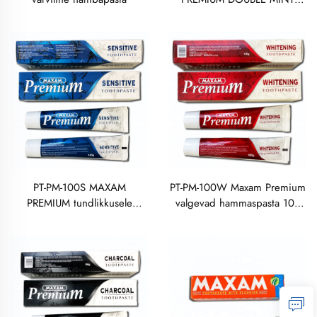
HAMMASPASTA 100
GRAMMI
PT-PM-100S MAXAM
PT-PM-100W Maxam Premium
PREMIUM tundlikkusele
valgevad hammaspasta 100
mõeldud hammaspasta 100
grammi
grammi