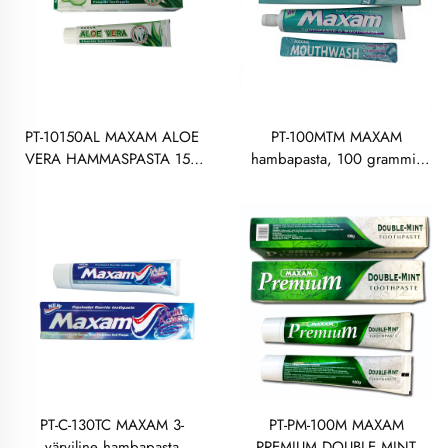
PT-10150AL MAXAM ALOE
PT-100MTM MAXAM
VERA HAMMASPASTA 150
hambapasta, 100 grammi,
GRAMMI
valgev hambapasta pudruna
maitsega
PT-C-130TC MAXAM 3-
PT-PM-100M MAXAM
värviline hambapasta
PREMIUM DOUBLE MINT