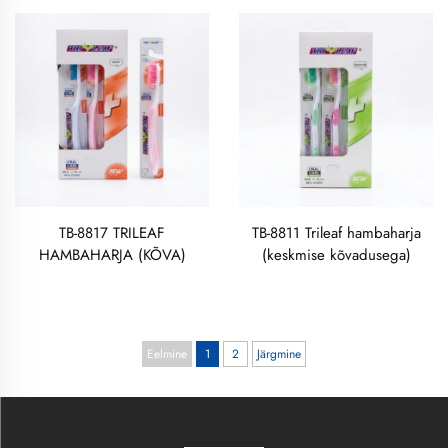
GRAMMI
TB-8817 TRILEAF
TB-8811 Trileaf hambaharja
HAMBAHARJA (KÕVA)
(keskmise kõvadusega)
Eelmine
1
2
Järgmine