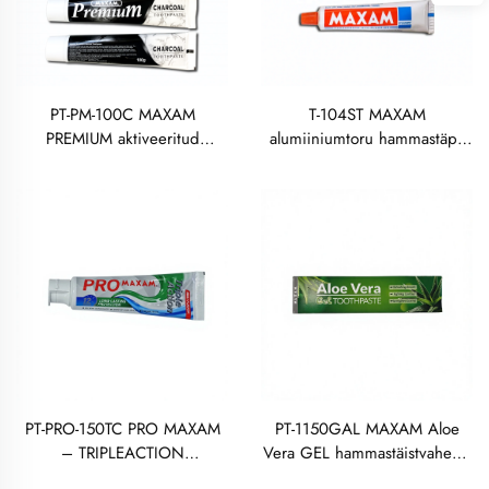
PT-PM-100C MAXAM
T-104ST MAXAM
PREMIUM aktiveeritud
alumiiniumtoru hammastäps
puittuhatoothpaste 100
50 grammi
grammi
PT-PRO-150TC PRO MAXAM
PT-1150GAL MAXAM Aloe
– TRIPLEACTION
Vera GEL hammastäistvahend
HAMMASPASTA 150
150 grammi