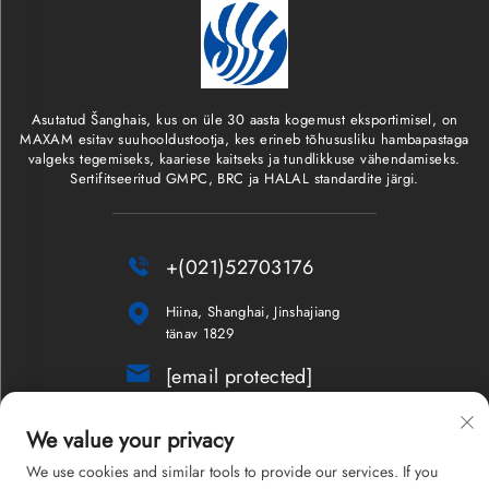
Asutatud Šanghais, kus on üle 30 aasta kogemust eksportimisel, on
MAXAM esitav suuhooldustootja, kes erineb tõhususliku hambapastaga
valgeks tegemiseks, kaariese kaitseks ja tundlikkuse vähendamiseks.
Sertifitseeritud GMPC, BRC ja HALAL standardite järgi.

+(021)52703176

Hiina, Shanghai, Jinshajiang
tänav 1829

[email protected]
Infoleht
We value your privacy
We use cookies and similar tools to provide our services. If you