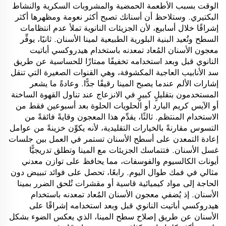
الوقت بسبب الأطعمة الحمضية والمشروبات السكرية والنشاط
البكتيري. وستلاحظ أن أسنانك تصبح أكثر نعومة ومظهرها أكثر
إشراقًا خلال أسابيع، لأن الجزيئات النانوية تملأ عدم انتظامات
السطح وتُعيد البنية البلورية الطبيعية لمينا الأسنان. ثانيًا، يوفِّر
معجون الأسنان المُعاد تمعدنه باستخدام هيدروكسي أباتيت
النانوي قبل وبعد استخدامه تخفيفًا ممتازًا للحساسية عن طريق
سد الأنابيب العاجية المكشوفة، وهي القنوات الصغيرة التي تنقل
إشارات الألم عندما يصبح المينا رقيقًا جدًّا. وعادةً ما يشعر
المستخدمون بتقليلٍ كبيرٍ في الانزعاج عند تناول القهوة الساخنة
أو الآيس كريم البارد أو الحلويات الحلوة بعد أسبوعين فقط من
الاستخدام المنتظم. ثالثًا، يقدِّم هذا المعجون وقايةً فائقةً من
التسوس مقارنةً بالخيارات التقليدية، لأنه يكوِّن خزينةً من عوامل
إعادة التمعدن على أسطح الأسنان تستمر في العمل بين جلسات
غسل الأسنان. فتتماسك الجزيئات مع المينا وتطلق تدريجيًّا
أيونات الكالسيوم والفوسفات، مما يحافظ على توازن معدني
مثالي في فمك طوال اليوم. رابعًا، تحصل على فوائد تبييض دون
الحاجة إلى مواد كيميائية قاسية أو مقشرات تُلحق الضرر بمينا
الأسنان. إذ يُضفي معجون الأسنان المُعاد تمعدنه باستخدام
هيدروكسي أباتيت النانوي قبل وبعد استخدامه إشراقًا على
الأسنان عن طريق إصلاح سطح المينا، الذي يعكس الضوء بشكل