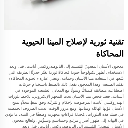
تقنية ثورية لإصلاح المينا الحيوية
المحاكاة
معجون الأسنان المعدنِيّ المُستند إلى النانوهيدروكسي أباتيت، قبل وبعد
الاستخدام، يُظهر تكنولوجياً حيويةً مُحاكاةً ثوريةً تغيّر جذريًّا الطريقة التي
نتّبعها في استعادة مينا الأسنان وحمايته. وتعني عبارة «الحيوية المحاكاة»
تقليد الطبيعة، وهذا المعجون يفعل ذلك بالضبط باستخدام جزيئات
اصطناعية متطابقة كيميائيًّا وبنيويًّا مع المعادن الطبيعية الموجودة في
أسنانك. فعند فحص مينا الأسنان تحت المجهر الإلكتروني، تلاحظ بلورات
الهيدروكسي أباتيت المرصوصة بإحكام والمُرتَّبة وفق نمطٍ محدَّدٍ يمنح
الأسنان قوّتها الهائلة ومتانتها. ومع مرور الوقت، تذيب الظروف الحمضية
في فمك هذه البلورات، مُحدثةً فراغاتٍ مجهرية وضعفًا في البنية، ما يؤدي
في النهاية إلى ظهور أضرارٍ مرئيةٍ وحساسيةٍ وتسوُّسٍ. ويُعالج معجون
الأسنان المعدنِيّ المُستند إلى النانوهيدروكسي أباتيت، قبل وبعد