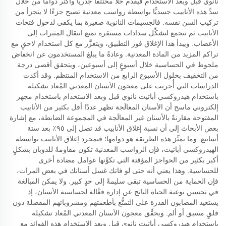
نانوي قبل وبعد الاستخدام فيقدِّم حلاً مختلفًا جذريًّا وأكثر دواماً من خلال
سدِّ هذه الأنابيب جسديًّا بواسطة رواسب معدنية تصبح جزءًا لا يتجزأ من
تركيب السن نفسه. فالجسيمات النانوية صغيرة بما يكفي لدخول فتحات
الأنابيب ثم تتجمع لتشكِّل سدادات مستقرة تمنع انتقال المثيرات إلى
الأعصاب. ويبدأ هذا الإغلاق فور التطبيق، ويتعزَّز مع كل استخدام لاحقٍ مع
تراكم المزيد من المادة المعدنية. وعادةً ما يبلغ المستخدمون عن انخفاض
ملحوظ في الحساسية خلال أسبوعٍ إلى أسبوعين، ويتحقق أقصى درجة
من التخفيف بحلول الأسبوع الرابع من الاستخدام المنتظم. وقد أكدت
الدراسات التي أُجريت على معجون الأسنان المعدني المُعاد تشكيله
باستخدام هيدروكسي أباتيت نانوي قبل وبعد الاستخدام باستخدام مجهر
إلكتروني ماسح أن الأسنان المعالَجة تظهر عددًا أقل بكثير من الأنابيب
المفتوحة مقارنةً بالأسنان غير المعالَجة في المجموعة الضابطة، مع إشارة
بعض الأبحاث إلى أن نسبة إغلاق الأنابيب قد تصل إلى ٩٥٪ بعد ستة
أسابيع. وما يميِّز هذه الطريقة هو دوامها؛ فبمجرد إغلاق الأنابيب بواسطة
الهيدروكسي أباتيت، فإن الرواسب المعدنية تكون مقاومةً للذوبان بشكلٍ
أكبر بكثير من الحواجز المؤقتة التي تكوِّنها عوامل مضادة أخرى
للحساسية. وهذا يعني أنه حتى لو فاتك غسل أسنانك في بعض المرات،
فإن الحماية من الحساسية تبقى سليمةً إلى حدٍ كبير. ولا يمكن المبالغة
في تحسين نوعية الحياة الناتج عن إدارة فعَّالة لحساسية الأسنان، إذ
يستعيد المصابون القدرة على التمتُّع بأطعمتهم ومشروباتهم المفضلة دون
قلقٍ مسبق أو ألم. ويحقِّق معجون الأسنان المعدني المُعاد تشكيله
باستخدام هيدروكسي أباتيت نانوي قبل وبعد الاستخدام هذه الفوائد مع