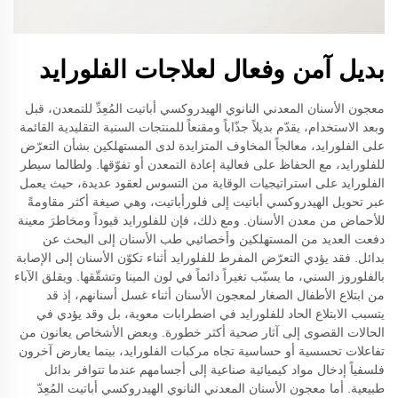
بديل آمن وفعال لعلاجات الفلورايد
معجون الأسنان المعدني النانوي الهيدروكسي أباتيت المُعِدِّ للتمعدن، قبل
وبعد الاستخدام، يقدّم بديلاً جذّاباً ومقنعاً للمنتجات السنية التقليدية القائمة
على الفلورايد، معالجاً المخاوف المتزايدة لدى المستهلكين بشأن التعرّض
للفلورايد، مع الحفاظ على فعالية إعادة التمعدن أو تفوّقها. ولطالما سيطر
الفلورايد على استراتيجيات الوقاية من التسوس لعقود عديدة، حيث يعمل
عبر تحويل الهيدروكسي أباتيت إلى فلورأباتيت، وهي صيغة أكثر مقاومةً
للأحماض من معدن الأسنان. ومع ذلك، فإن للفلورايد قيوداً ومخاطرَ معينة
دفعت العديد من المستهلكين وأخصائيي طب الأسنان إلى البحث عن
بدائل. فقد يؤدي التعرّض المفرط للفلورايد أثناء تكوّن الأسنان إلى الإصابة
بالفلوروز السني، ما يسبّب تغيراً دائماً في لون المينا وتشقّقها. ويقلق الآباء
من ابتلاع الأطفال الصغار لمعجون الأسنان أثناء غسل أسنانهم، إذ قد
يتسبب الابتلاع الحاد للفلورايد في اضطرابات معوية، بل وقد يؤدي في
الحالات القصوى إلى آثار صحية أكثر خطورة. وبعض الأشخاص يعانون من
تفاعلات تحسسية أو حساسية تجاه مركبات الفلورايد، بينما يعارض آخرون
فلسفياً إدخال مواد كيميائية صناعية إلى أجسامهم عندما تتوافر بدائل
طبيعية. أما معجون الأسنان المعدني النانوي الهيدروكسي أباتيت المُعِدّ