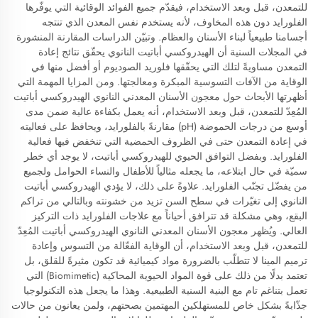
للتمعدن، قبل وبعد الاستخدام، فيقدّم جميع الفوائد الوقائية التي يوفّرها
الفلورايد دون هذه المخاوف، لأنه يستخدم نفس المعدن الذي تنتجه
أجسامنا طبيعياً لبناء الأسنان والعظام. وتبيّن الدراسات المقارنة المنشورة
في المجلات السنية أن الهيدروكسي أباتيت النانوي يحقّق نتائج إعادة
التمعدن مساويةً لتلك التي يحقّقها فلوريد الصوديوم أو أفضل منها في
الوقاية من الآفات التسوسية المبكرة ومعالجتها. ومن المزايا المهمة التي
أظهرتها الأبحاث حول معجون الأسنان المعدني النانوي الهيدروكسي أباتيت
المُعِدّ للتمعدن، قبل وبعد الاستخدام، أنه يعمل بكفاءة عالية ضمن مدى
أوسع من درجات الحموضة (pH) مقارنةً بالفلورايد، ويحافظ على فعاليته
في إعادة التمعدن حتى في الظروف الحمضية التي تنخفض فيها فعالية
الفلورايد. وبفضل التوافق الحيوي للهيدروكسي أباتيت، لا يوجد أي خطر
سميّة في حال ابتلاعه، ما يجعله مثالياً للأطفال والنساء الحوامل ولجميع
من يفضّل تجنّب الفلورايد. علاوةً على ذلك، لا يؤدي الهيدروكسي أباتيت
النانوي إلى تغيّرات في سطح السن تزيد من خشونته وبالتالي من تراكم
البقع، وهي مشكلة قد تترافق أحياناً مع علاجات الفلورايد ذات التركيز
العالي. ويُظهر معجون الأسنان المعدني النانوي الهيدروكسي أباتيت المُعِدّ
للتمعدن، قبل وبعد الاستخدام، أن الوقاية الفعّالة من التسوس وإعادة
ترميم المينا لا تتطلّب بالضرورة مواد كيميائية قد تكون مثيرةً للقلق، بل
تعتمد بدلًا من ذلك على قوة المواد الحيوية المحاكية (Biomimetic) التي
تعمل بتناغم تام مع البنية السنية الطبيعية. وهذا ما يجعل هذه التكنولوجيا
جذّابةً بشكل خاص للمستهلكين المهتمين بصحتهم، ولمن يعانون من حالات