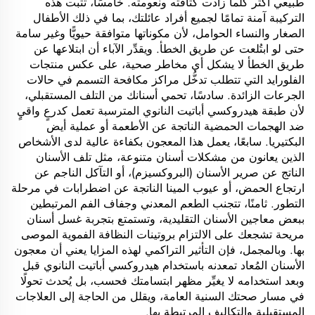
طبيعي أكثر كلما زادت كثافته ونعومته. خامسًا، تثبت هذه
التركيبة آمنة تمامًا لجميع أفراد عائلتك، بما في ذلك الأطفال
الصغار والنساء الحوامل، لأن مكوناتها متوافقة حيويًّا وغير سامة
حتى لو ابتُلعت عن طريق الخطأ. ويقدِّر الآباء أن ابتلاعها عن
طريق الخطأ لا يشكل أي مخاطر صحية، على عكس منتجات
الفلورايد التي تتطلب تدخُّل مراكز مكافحة التسمم في حالات
الجرعات الزائدة. سادسًا، تحمي أسنانك من التلف المستقبلي،
لأن طبقة هيدروكسي أباتيت النانوي المترسبة تعمل كدرعٍ واقيٍ
ضد الهجمات الحمضية الناتجة عن الأطعمة أو عملية أيض
البكتيريا. سابعًا، يعمل هذا المعجون بكفاءة عالية لدى الأشخاص
الذين يعانون من مشكلات أسنان متنوعة، مثل تلف الأسنان
الناتج عن صرير الأسنان (البروكسيزم)، أو التآكل الناجم عن
ارتجاع الحمض، أو عيوب المينا الناتجة عن اضطرابات في مرحلة
التطور. ثامنًا، تتجنب الطعم المعدني وجفاف الفم المرتبطين
ببعض معاجين الأسنان التقليدية، وتستمتع بتجربة غسل أسنان
مريحة تشجعك على الالتزام بروتينات النظافة الفموية الموصى
بها. وبالمجمل، فإن التأثير التراكمي لهذه المزايا يعني أن معجون
الأسنان المُعاد تمعدنه باستخدام هيدروكسي أباتيت النانوي قبل
وبعد استخدامه لا يغيِّر مظهر ابتسامتك فحسب، بل يُحدث تحولًا
في مسار صحتك السنية العامة، ويقلل من الحاجة إلى العلاجات
المستقبلية والتكاليف المرتبطة بها.