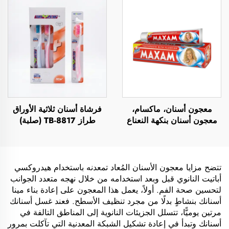
معجون أسنان، ماكسام،
فرشاة أسنان ثلاثية الأوراق
معجون أسنان بنكهة النعناع
طراز TB-8817 (صلبة)
تتضح مزايا معجون الأسنان المُعاد تمعدنه باستخدام هيدروكسي
أباتيت النانوي قبل وبعد استخدامه من خلال نهجه متعدد الجوانب
لتحسين صحة الفم. أولاً، يعمل هذا المعجون على إعادة بناء مينا
أسنانك بنشاطٍ بدلًا من مجرد تنظيف الأسطح. فعند غسل أسنانك
مرتين يوميًّا، تتسلل الجزيئات النانوية إلى المناطق التالفة في
أسنانك وتبدأ في إعادة تشكيل الشبكة المعدنية التي تآكلت بمرور