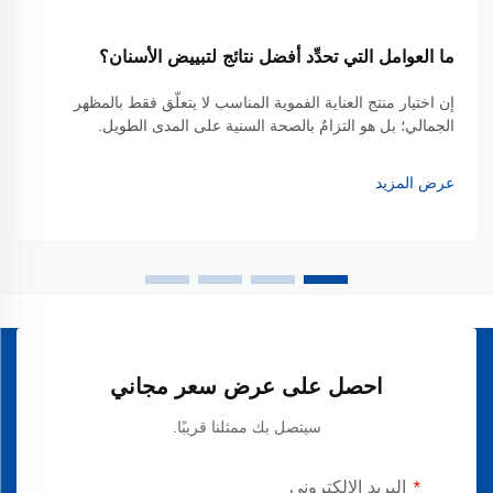
ما العوامل التي تحدِّد أفضل نتائج لتبييض الأسنان؟
إن اختيار منتج العناية الفموية المناسب لا يتعلَّق فقط بالمظهر
الجمالي؛ بل هو التزامٌ بالصحة السنية على المدى الطويل.
وللكثيرين، تبدأ الرحلة نحو ابتسامة أكثر إشراقًا بالبحث عن أفضل
معجون أسنان لتبييض الأسنان الذي يوازن بين الفعالية القوية...
عرض المزيد
احصل على عرض سعر مجاني
سيتصل بك ممثلنا قريبًا.
البريد الإلكتروني