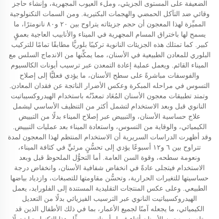
الضعيفة على المستوى الجزيئي، وملء العيوب المجهرية، وإنشاء حاجز
وقائي ضد التآكل الحمضي والهجمات البكتيرية. ومن السمات التكنولوجية
المميِّزة لهذا المعجون أن حجم جزيئاته يتراوح بين ٢٠ و٨٠ نانومترًا، ما
يسمح لها باختراق المسام المجهرية في الميناء والأنابيب العاجية بعمقٍ
كبير. كما تمتلك هذه الجزيئات النانوية تركيبًا بلوريًّا مطابقًا تمامًا للتركيب
البلوري للمعادن الطبيعية في الأسنان، مما يمكِّنها من الاندماج السلس مع
الميناء القائم. ويعمل عملية إعادة التمعدن عبر ترسيب أيونات الكالسيوم
والفوسفات مباشرةً على سطح الأسنان، ما يؤدي فعليًّا إلى إصلاح
التسوس في مراحله المبكرة وعكس الأضرار الناتجة عن فقدان المعادن.
وتمتد تطبيقات معجون الأسنان المُعَاد تمعدُنُه باستخدام الهيدروكسيباتيت
النانوي قبل وبعد الاستخدام لتشمل أكثر من التنظيف الأساسي ليشمل
علاج حساسية الأسنان، والتبييض عبر إصلاح الميناء بدلًا من التبييض
الكيميائي، والوقاية من التسوس، واستعادة الميناء بعد عمليات التبييض.
وقد أظهرت الدراسات السريرية أن الاستخدام المنتظم لهذا المعجون لمدة
تتراوح بين ٦ و١٢ أسبوعًا يؤدي إلى تحسُّنٍ مرئيٍّ في كثافة الميناء،
ونعومة سطحه، وقوة السن العامة. أما التحوُّل الملحوظ قبل وبعد
الاستخدام فيتجلى عادةً في انخفاض شفافية الأسنان، وانخفاض درجة
حساسيتها للتغيرات الحرارية، وتحسُّن مقاومتها للتصبغات، وازدياد بياضها
الطبيعي. وعلى عكس المنتجات التقليدية المستندة إلى الفلورايد، يعمل
الهيدروكسيباتيت النانوي عبر الترسيب الفيزيائي بدلًا من التعديل
الكيميائي، ما يجعله آمنًا لجميع الأعمار، بما في ذلك الأطفال الذين قد