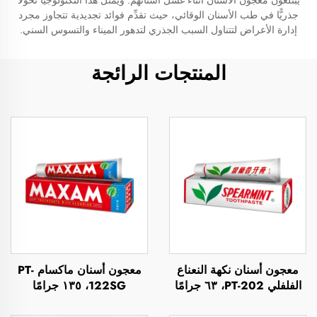
يبتلعون معجون الأسنان أثناء غسل أسنانهم. ويمثِّل هذا التكنولوجيا تحولًا
جذريًّا في طب الأسنان الوقائي، حيث تقدِّم فوائد تجديدية تتجاوز مجرد
إدارة الأعراض لتتناول السبب الجذري لتدهور الميناء والتسوس السني.
المنتجات الرائجة
معجون أسنان نكهة النعناع
معجون أسنان ماكسام PT-
الفلفلي PT-202، ٦٣ جرامًا
122SG، ١٣٥ جرامًا