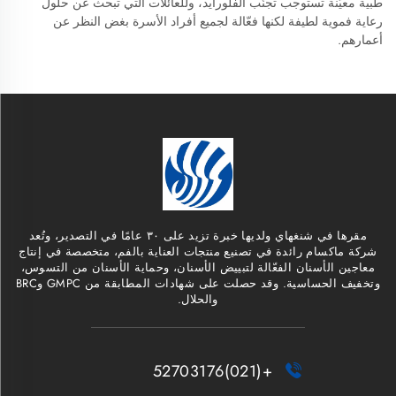
طبية معيّنة تستوجب تجنّب الفلورايد، وللعائلات التي تبحث عن حلول
رعاية فموية لطيفة لكنها فعّالة لجميع أفراد الأسرة بغض النظر عن
أعمارهم.
مقرها في شنغهاي ولديها خبرة تزيد على ٣٠ عامًا في التصدير، وتُعد
شركة ماكسام رائدة في تصنيع منتجات العناية بالفم، متخصصة في إنتاج
معاجين الأسنان الفعّالة لتبييض الأسنان، وحماية الأسنان من التسوس،
وتخفيف الحساسية. وقد حصلت على شهادات المطابقة من GMPC وBRC
والحلال.
+(021)52703176
