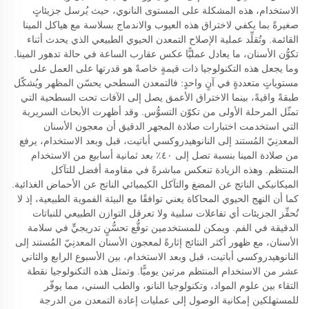
الاستخدام، هذه المشكلة على المستوى النانوي، حيث يُرسل جزيئاتٍ
صغيرةً بما يكفي لاختراق هذه العيوب والاندماج بسلاسة مع هياكل المينا
القائمة. وتُقلِّد عملية الإصلاح التمعدن الحيوي الطبيعي الذي يحدث أثناء
تكوُّن الأسنان، ما يعادل عمليًّا عكس عقارب الساعة في حالة تدهور المينا.
وما يجعل هذه التكنولوجيا ذات قيمةٍ خاصةً هو قدرتها على العمل على
مستوياتٍ متعددةٍ في آنٍ واحدٍ: فالتمعدن السطحي يحسّن المظهر ويُشكّل
طبقةً واقيةً، بينما الاختراق الأعمق يصل إلى الآفات تحت السطحية التي
تمثّل المرحلة الأولى من تكوّن التسوُّس. وقد أظهرت الأبحاث السريرية
التي استخدمت اختبارات صلادة المجهر الدقيق أن معجون الأسنان
المعدنِيّ المُستند إلى النانوهيدروكسي أباتيت، قبل وبعد الاستخدام، يرفع
من صلادة المينا بنسبة تصل إلى ٤٠٪ بعد ثمانية أسابيع من الاستخدام
المنتظم. وهذه الزيادة تنعكس مباشرةً في مقاومة أفضل للتآكل
الميكانيكي الناتج عن المضغ والتآكل الكيميائي الناتج عن الأحماض الغذائية.
كما أن النهج الحيوي المحاكاة يعني توافقًا مع البيئة الفموية الطبيعية، إذ لا
تُحفِّز الجزيئات أي تفاعلات سلبية ولا تعرقل التوازن الطبيعي للنباتات
الدقيقة في الفم. ويمكن للمستخدمين توقُّع تحسُّنٍ تدريجيٍّ في سلامة
الأسنان، مع ظهور أكثر النتائج إثارةً لمعجون الأسنان المعدنِيّ المُستند إلى
النانوهيدروكسي أباتيت، قبل وبعد الاستخدام، بين الأسبوع الرابع والثاني
عشر من الاستخدام المنتظم مرتين يوميًّا. وتمثل هذه التكنولوجيا نقطة
التقاء بين علوم المواد، وتكنولوجيا النانو، والطب السني، مما يوفّر
للمستهلكين إمكانية الوصول إلى عمليات إعادة التمعدن من الدرجة