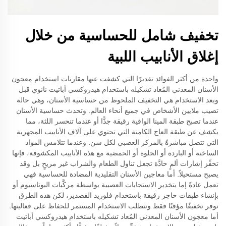
تخفيف شامل للحساسية من خلال
إغلاق الأنابيب اللبية
واحدة من أكثر الفوائد تقديرًا التي كشفت عنها مقارنات استخدام معجون
الأسنان المعدني المُعاد تشكيله باستخدام هيدروكسي أباتيت نانوي قبل
وبعد الاستخدام هي التخفيف الملحوظ من حساسية الأسنان، وهي حالة
تصيب ملايين الأشخاص في جميع أنحاء العالم. وتحدث حساسية الأسنان
عندما تصبح طبقة المينا الواقية رقيقة جدًّا أو عندما تنحسر اللثة، مما
يكشف عن طبقة العاج الكامنة التي تحتوي على آلاف الأنابيب المجهرية
التي تتصل مباشرةً بالمركز العصبي لكل سن. وعندما تتلامس المواد
الساخنة أو الباردة أو الحلوة أو الحمضية مع هذه الأنابيب المكشوفة، فإنها
تحفِّز إشارات ألمٍ حادَّة تجعل تناول الطعام والشراب غير مريحٍ بل وقد
يصبح مستحيلاً. أما معاجين الأسنان التقليدية المضادة للحساسية فهي
تعمل عادةً إما بتخدير الاستجابات العصبية بواسطة مركَّبات البوتاسيوم أو
بإنشاء طبقات حاجز رقيقة باستخدام فلوريد القصدير، لكن هذه الطرق
توفر تخفيفًا مؤقتًا فقط وتتطلب الاستخدام المستمر للحفاظ على فعاليتها.
أما معجون الأسنان المعدني المُعاد تشكيله باستخدام هيدروكسي أباتيت