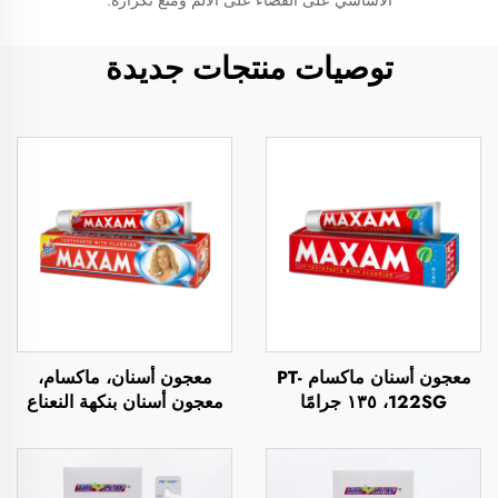
الأساسي على القضاء على الألم ومنع تكراره.
توصيات منتجات جديدة
معجون أسنان ماكسام PT-
معجون أسنان، ماكسام،
122SG، ١٣٥ جرامًا
معجون أسنان بنكهة النعناع