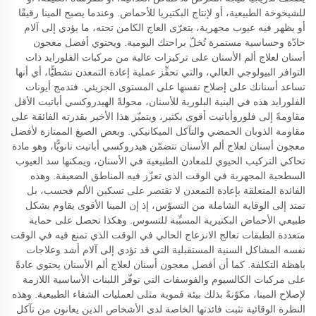
للشيخوخة الطبيعية، أو لإنتاج البكتيريا للأحماض. وعندما يصبح المينا رقيقًا
أو يظهر فيه عيوب مجهرية، يتعرّى العاج الكامن تحته، ما يؤدي إلى آلام
حادّة وحساسية مستمرة تُخلّ براحتك اليومية. ويحتوي أفضل معجون
أسنان لعلاج ألم الأسنان على تركيزات عالية من مركبات الفلورايد ذات
التوافر البيولوجي العالي، والتي تحفِّز عملية إعادة التمعدن نشطيًّا، أي أنها
تساعد أسنانك على إصلاح نفسها على المستوى الجزيئي. فتدمج أيونات
الفلورايد هذه في البنية البلورية للأسنان، محولةً الهيدروكسي أباتيت الأقل
مقاومةً إلى فلوروأباتيت أقوى بكثير، ويتميّز هذا الأخير بقدرته الفائقة على
مقاومة الذوبان الحمضي والتآكل الميكانيكي. وبعض الصيغ الممتازة لأفضل
معجون أسنان لعلاج ألم الأسنان تتضمّن هيدروكسي أباتيت نانويًّا، وهو مادة
تحاكي التركيب الحيوي للمعادن الطبيعية في الأسنان، ويمكنها سد العيوب
السطحية المجهرية في الوقت الذي تعزّز فيه المناطق الضعيفة. وهذه
الفائدة المتعلقة بإعادة التمعدن لا تقتصر على تسكين الألم فحسب، بل
تمتد إلى الوقاية الشاملة من التسوّس، إذ إن المينا الأقوى يقاوم بشكل
طبيعي الأحماض البكتيرية المسبِّبة للتسوس. وهكذا تحصل على حماية
متعددة الطبقات تعالج الانزعاج الحالي في الوقت الذي تمنع فيه في الوقت
نفسه المشاكل السنية المستقبلية التي قد تؤدي إلى آلام أشد وعلاجات
باهظة التكلفة. كما أن أفضل معجون أسنان لعلاج ألم الأسنان يحتوي عادةً
على مركبات الكالسيوم والفوسفات التي توفّر اللبنات الأساسية اللازمة
لإصلاح المينا، مكوّنةً بذلك بيئة فموية مثلى لعمليات الشفاء الطبيعية. وهذه
النظرة الوقائية تثبت فائدتها الخاصة لدى الأشخاص الذين يعانون من تآكل