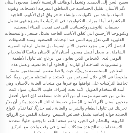
سطح السن إلى العصب. وتشمل الوظائف الرئيسية لأفضل معجون أسنان
لألم الأسنان: تقليل الحساسية في المناطق المفرطة الاستجابة، وتقوية
الميناء، والحد من الالتهابات، وإنشاء حاجز واقٍ فوق الأنابيب العاجية
المكشوفة. أما الميزات التكنولوجية في التركيبات المتميزة فهي تشمل
جسيمات النانو-هيدروكسيباتيت التي تعيد تمعدن الميناء الضعيف،
وتكنولوجيا الأرجينين التي تُغلق الأنابيب العاجية بشكل طبيعي، والمجمعات
الفلورية التي تعزّز بنية السن ضد الهجمات الحمضية. وتمتد التطبيقات
لتشمل أكثر من مجرد تخفيف الألم البسيط، بل تشمل الرعاية الفموية
الشاملة، ما يجعل أفضل معجون أسنان لألم الأسنان مناسبًا للاستخدام
اليومي لدى الأشخاص الذين يعانون من انزعاج عند تناول الأطعمة
والمشروبات الساخنة أو الباردة أو الحلوة أو الحامضية. وتعمل هذه
المعاجين المتخصصة تدريجيًّا، حيث يلاحظ معظم المستخدمين تحسنًا
ملحوظًا في الألم خلال أسبوعين من الاستخدام المنتظم مرتين يوميًّا. كما
تحافظ التركيبات على توافقها مع غيرها من منتجات العناية بالأسنان، وهي
آمنة للاستخدام الطويل الأمد تحت إشراف طبيب الأسنان. سواء كنت
تعاني من حساسية مزمنة أو من آلام حادة متقطعة، فإن اختيار أفضل
معجون أسنان لألم الأسنان المُصمَّم خصيصًا لحالتك المحددة يمكن أن يغيّر
تجربتك في تناول الطعام والشراب والعناية بالفم جذريًّا. كما تقدّم الأنواع
الحديثة فوائد إضافية تشمل خصائص التبييض، وحماية النفس من الروائح
الكريهة، والتحكم في الجير، ودعم صحة اللثة، ما يجعلها حلولًا متعددة
الاستخدامات تعالج عدة مشكلات أسنان في وقت واحد، مع التركيز