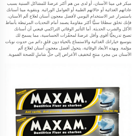
مبكر في مينا الأسنان، أو لدى من هم أكثر عرضةً للمشاكل السنية بسبب
عاداتهم الغذائية أو حالاتهم الطبية أو العوامل الوراثية. وبتقوية مينا أسنانك
باستمرار عبر الاستخدام اليومي لأفضل معجون أسنان لعلاج ألم الأسنان،
فإنك تخلق سطحًا سنيًّا أكثر مقاومةً يصمد أمام التحديات المرتبطة بأنماط
الأكل والشرب الحديثة. أما التأثير الوقائي التراكمي فيعني أن أسنانك
تصبح تدريجيًّا أقوى وأقل عرضةً لمحفّزات الحساسية، مما يسمح لك
بتوسيع خياراتك الغذائية والاستمتاع بالحياة دون قلقٍ دائم من حدوث نوبات
مؤلمة. وبهذه الأبعاد الوقائية، يتحول أفضل معجون أسنان لعلاج ألم
الأسنان من مجرد منتجٍ لتخفيف الأعراض إلى حلٍّ شاملٍ للصحة الفموية.