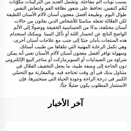
بسبب نوبات ألم مفاجئة. وتشمل العديد من التركيبات مكوّنات
تُنعّم النفس، تحافظ على شعور نظافة الفم وانتعاش النفس
طوال اليوم. وطبيعة أفضل معجون أسنان لآلام الأسنان اللطيفة
لكن الفعّالة تجعله مناسبًا للأشخاص الذين يعانون من حالات
أسنان مختلفة، بدءًا من الحساسية الخفيفة ووصولًا إلى الألم
الواضح الناتج عن انحسار اللثة أو تآكل المينا. ويمكنك استخدام
هذه المنتجات بأمان جنبًا إلى جنب مع علاجات أسنان أخرى،
وهي تكمل الرعاية المهنية التي تتلقاها من طبيب أسنانك.
وسهولة توافر أفضل معجون أسنان لآلام الأسنان تعني أنه يمكن
شراؤه من الصيدليات أو السوبرماركت أو متاجر البيع الإلكتروني
دون الحاجة إلى وصفة طبية، ما يجعل التخفيف الفعّال في
متناول يديك في أي وقت تحتاجه فيه. وبالمقارنة مع التحسّن
الكبير في درجة الراحة وجودة الحياة التي ستختبرها، فإن
الاستثمار المطلوب يكون ضئيلًا جدًّا.
آخر الأخبار