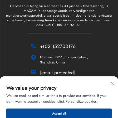
Gebaseer in Sjanghai met meer as 30 jaar se uitvoerervaring, is
MAXAM 'n toonaangewende vervaardiger van
mondversorgingsprodukte wat spesialiseer in doeltreffende tandpasta
vir witmaak, beskerming teen karies en sensitiewe tande. Sertifiseer
deur GMPC, BRC en HALAL.

+(021)52703176

Nommer 1829, Jinshajiangstraat,
Shanghai, China

[email protected]
Nuusbrief
We value your privacy
We use cookies and similar tools to provide our services. If you
don't want to accept all cookies, click Personalize cookies.
Kopiereg © 2026 Shanghai Maxam Company Limited. Alle regte
Accept all
voorbehou.