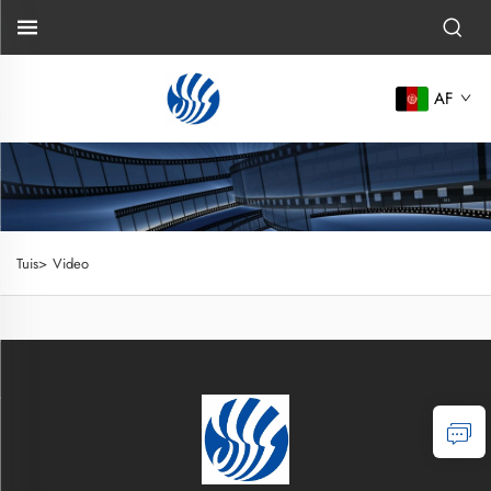
AF
Tuis>
Video