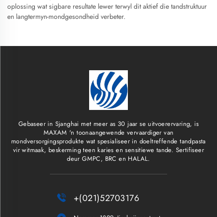
oplossing wat sigbare resultate lewer terwyl dit aktief die tandstruktuur
en langtermyn-mondgesondheid verbeter.
Gebaseer in Sjanghai met meer as 30 jaar se uitvoerervaring, is
MAXAM 'n toonaangewende vervaardiger van
mondversorgingsprodukte wat spesialiseer in doeltreffende tandpasta
vir witmaak, beskerming teen karies en sensitiewe tande. Sertifiseer
deur GMPC, BRC en HALAL.

+(021)52703176