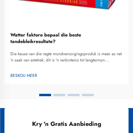
Watter faktore bepaal die beste
tandebleikresultate?
Die keuse van die regte mondversorgingsproduk is meer as net
'n saak van estetiek; dit is 'n verbintenis tot langtermyn-
tandgesondheid. Vir baie begin die reis na 'n helderder
glimlag met die soek na die beste tandebleik-tandpasta wat 'n
BESKOU MEER
balans bied tussen effektiewe bleiking en tandbeskerming...
Kry 'n Gratis Aanbieding