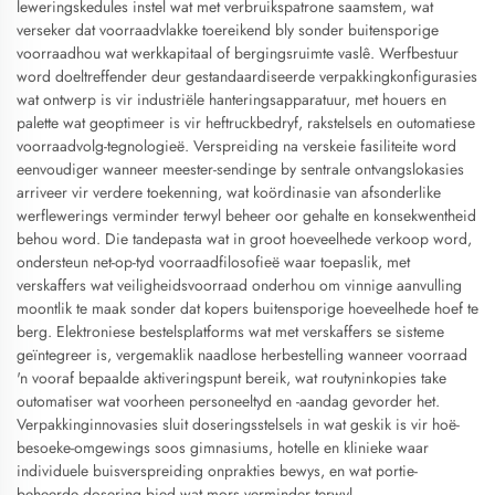
leweringskedules instel wat met verbruikspatrone saamstem, wat
verseker dat voorraadvlakke toereikend bly sonder buitensporige
voorraadhou wat werkkapitaal of bergingsruimte vaslê. Werfbestuur
word doeltreffender deur gestandaardiseerde verpakkingkonfigurasies
wat ontwerp is vir industriële hanteringsapparatuur, met houers en
palette wat geoptimeer is vir heftruckbedryf, rakstelsels en outomatiese
voorraadvolg-tegnologieë. Verspreiding na verskeie fasiliteite word
eenvoudiger wanneer meester-sendinge by sentrale ontvangslokasies
arriveer vir verdere toekenning, wat koördinasie van afsonderlike
werflewerings verminder terwyl beheer oor gehalte en konsekwentheid
behou word. Die tandepasta wat in groot hoeveelhede verkoop word,
ondersteun net-op-tyd voorraadfilosofieë waar toepaslik, met
verskaffers wat veiligheidsvoorraad onderhou om vinnige aanvulling
moontlik te maak sonder dat kopers buitensporige hoeveelhede hoef te
berg. Elektroniese bestelsplatforms wat met verskaffers se sisteme
geïntegreer is, vergemaklik naadlose herbestelling wanneer voorraad
'n vooraf bepaalde aktiveringspunt bereik, wat routyninkopies take
outomatiser wat voorheen personeeltyd en -aandag gevorder het.
Verpakkinginnovasies sluit doseringsstelsels in wat geskik is vir hoë-
besoeke-omgewings soos gimnasiums, hotelle en klinieke waar
individuele buisverspreiding onprakties bewys, en wat portie-
beheerde dosering bied wat mors verminder terwyl