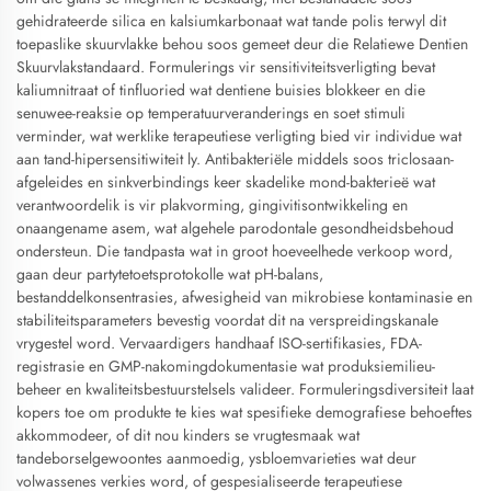
gehidrateerde silica en kalsiumkarbonaat wat tande polis terwyl dit
toepaslike skuurvlakke behou soos gemeet deur die Relatiewe Dentien
Skuurvlakstandaard. Formulerings vir sensitiviteitsverligting bevat
kaliumnitraat of tinfluoried wat dentiene buisies blokkeer en die
senuwee-reaksie op temperatuurveranderings en soet stimuli
verminder, wat werklike terapeutiese verligting bied vir individue wat
aan tand-hipersensitiwiteit ly. Antibakteriële middels soos triclosaan-
afgeleides en sinkverbindings keer skadelike mond-bakterieë wat
verantwoordelik is vir plakvorming, gingivitisontwikkeling en
onaangename asem, wat algehele parodontale gesondheidsbehoud
ondersteun. Die tandpasta wat in groot hoeveelhede verkoop word,
gaan deur partytetoetsprotokolle wat pH-balans,
bestanddelkonsentrasies, afwesigheid van mikrobiese kontaminasie en
stabiliteitsparameters bevestig voordat dit na verspreidingskanale
vrygestel word. Vervaardigers handhaaf ISO-sertifikasies, FDA-
registrasie en GMP-nakomingdokumentasie wat produksiemilieu-
beheer en kwaliteitsbestuurstelsels valideer. Formuleringsdiversiteit laat
kopers toe om produkte te kies wat spesifieke demografiese behoeftes
akkommodeer, of dit nou kinders se vrugtesmaak wat
tandeborselgewoontes aanmoedig, ysbloemvarieties wat deur
volwassenes verkies word, of gespesialiseerde terapeutiese