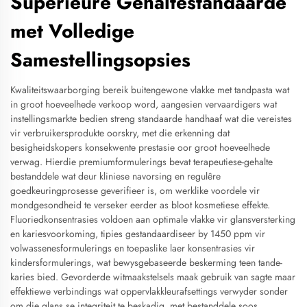
Superieure Gehaltestandaarde
met Volledige
Samestellingsopsies
Kwaliteitswaarborging bereik buitengewone vlakke met tandpasta wat
in groot hoeveelhede verkoop word, aangesien vervaardigers wat
instellingsmarkte bedien streng standaarde handhaaf wat die vereistes
vir verbruikersprodukte oorskry, met die erkenning dat
besigheidskopers konsekwente prestasie oor groot hoeveelhede
verwag. Hierdie premiumformulerings bevat terapeutiese-gehalte
bestanddele wat deur kliniese navorsing en regulêre
goedkeuringprosesse geverifieer is, om werklike voordele vir
mondgesondheid te verseker eerder as bloot kosmetiese effekte.
Fluoriedkonsentrasies voldoen aan optimale vlakke vir glansversterking
en kariesvoorkoming, tipies gestandaardiseer by 1450 ppm vir
volwassenesformulerings en toepaslike laer konsentrasies vir
kindersformulerings, wat bewysgebaseerde beskerming teen tande-
karies bied. Gevorderde witmaakstelsels maak gebruik van sagte maar
effektiewe verbindings wat oppervlakkleurafsettings verwyder sonder
om die glans se integriteit te beskadig, met bestanddele soos