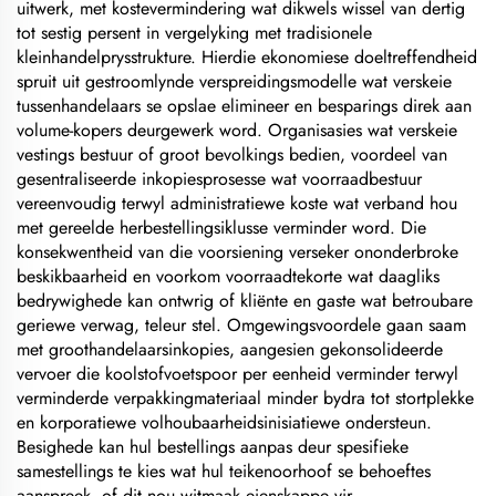
uitwerk, met kostevermindering wat dikwels wissel van dertig
tot sestig persent in vergelyking met tradisionele
kleinhandelprysstrukture. Hierdie ekonomiese doeltreffendheid
spruit uit gestroomlynde verspreidingsmodelle wat verskeie
tussenhandelaars se opslae elimineer en besparings direk aan
volume-kopers deurgewerk word. Organisasies wat verskeie
vestings bestuur of groot bevolkings bedien, voordeel van
gesentraliseerde inkopiesprosesse wat voorraadbestuur
vereenvoudig terwyl administratiewe koste wat verband hou
met gereelde herbestellingsiklusse verminder word. Die
konsekwentheid van die voorsiening verseker ononderbroke
beskikbaarheid en voorkom voorraadtekorte wat daagliks
bedrywighede kan ontwrig of kliënte en gaste wat betroubare
geriewe verwag, teleur stel. Omgewingsvoordele gaan saam
met groothandelaarsinkopies, aangesien gekonsolideerde
vervoer die koolstofvoetspoor per eenheid verminder terwyl
verminderde verpakkingmateriaal minder bydra tot stortplekke
en korporatiewe volhoubaarheidsinisiatiewe ondersteun.
Besighede kan hul bestellings aanpas deur spesifieke
samestellings te kies wat hul teikenoorhoof se behoeftes
aanspreek, of dit nou witmaak eienskappe vir