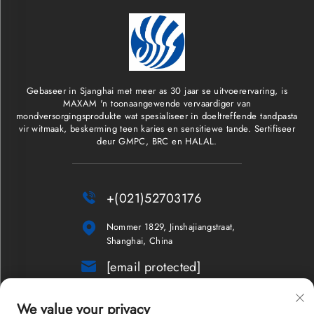
Gebaseer in Sjanghai met meer as 30 jaar se uitvoerervaring, is
MAXAM 'n toonaangewende vervaardiger van
mondversorgingsprodukte wat spesialiseer in doeltreffende tandpasta
vir witmaak, beskerming teen karies en sensitiewe tande. Sertifiseer
deur GMPC, BRC en HALAL.

+(021)52703176

Nommer 1829, Jinshajiangstraat,
Shanghai, China

[email protected]
Nuusbrief
We value your privacy