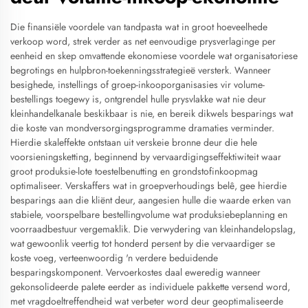
Die finansiële voordele van tandpasta wat in groot hoeveelhede
verkoop word, strek verder as net eenvoudige prysverlaginge per
eenheid en skep omvattende ekonomiese voordele wat organisatoriese
begrotings en hulpbron-toekenningsstrategieë versterk. Wanneer
besighede, instellings of groep-inkooporganisasies vir volume-
bestellings toegewy is, ontgrendel hulle prysvlakke wat nie deur
kleinhandelkanale beskikbaar is nie, en bereik dikwels besparings wat
die koste van mondversorgingsprogramme dramaties verminder.
Hierdie skaleffekte ontstaan uit verskeie bronne deur die hele
voorsieningsketting, beginnend by vervaardigingseffektiwiteit waar
groot produksie-lote toestelbenutting en grondstofinkoopmag
optimaliseer. Verskaffers wat in groepverhoudings belê, gee hierdie
besparings aan die kliënt deur, aangesien hulle die waarde erken van
stabiele, voorspelbare bestellingvolume wat produksiebeplanning en
voorraadbestuur vergemaklik. Die verwydering van kleinhandelopslag,
wat gewoonlik veertig tot honderd persent by die vervaardiger se
koste voeg, verteenwoordig 'n verdere beduidende
besparingskomponent. Vervoerkostes daal eweredig wanneer
gekonsolideerde palete eerder as individuele pakkette versend word,
met vragdoeltreffendheid wat verbeter word deur geoptimaliseerde