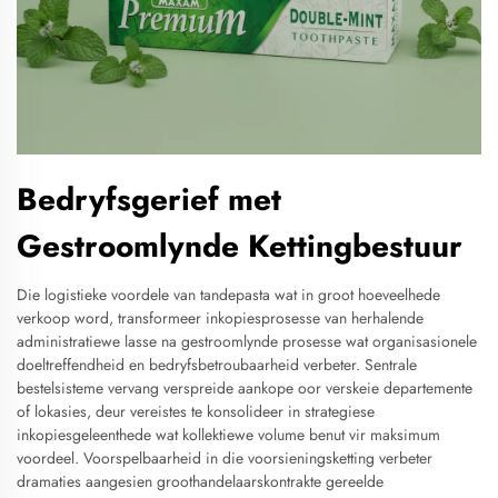
Bedryfsgerief met
Gestroomlynde Kettingbestuur
Die logistieke voordele van tandepasta wat in groot hoeveelhede
verkoop word, transformeer inkopiesprosesse van herhalende
administratiewe lasse na gestroomlynde prosesse wat organisasionele
doeltreffendheid en bedryfsbetroubaarheid verbeter. Sentrale
bestelsisteme vervang verspreide aankope oor verskeie departemente
of lokasies, deur vereistes te konsolideer in strategiese
inkopiesgeleenthede wat kollektiewe volume benut vir maksimum
voordeel. Voorspelbaarheid in die voorsieningsketting verbeter
dramaties aangesien groothandelaarskontrakte gereelde