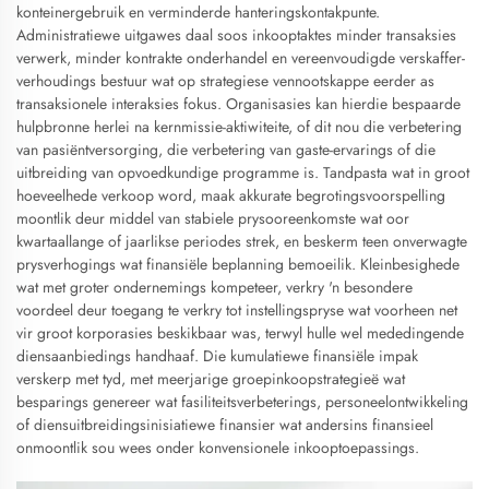
konteinergebruik en verminderde hanteringskontakpunte.
Administratiewe uitgawes daal soos inkooptaktes minder transaksies
verwerk, minder kontrakte onderhandel en vereenvoudigde verskaffer-
verhoudings bestuur wat op strategiese vennootskappe eerder as
transaksionele interaksies fokus. Organisasies kan hierdie bespaarde
hulpbronne herlei na kernmissie-aktiwiteite, of dit nou die verbetering
van pasiëntversorging, die verbetering van gaste-ervarings of die
uitbreiding van opvoedkundige programme is. Tandpasta wat in groot
hoeveelhede verkoop word, maak akkurate begrotingsvoorspelling
moontlik deur middel van stabiele prysooreenkomste wat oor
kwartaallange of jaarlikse periodes strek, en beskerm teen onverwagte
prysverhogings wat finansiële beplanning bemoeilik. Kleinbesighede
wat met groter ondernemings kompeteer, verkry 'n besondere
voordeel deur toegang te verkry tot instellingspryse wat voorheen net
vir groot korporasies beskikbaar was, terwyl hulle wel mededingende
diensaanbiedings handhaaf. Die kumulatiewe finansiële impak
verskerp met tyd, met meerjarige groepinkoopstrategieë wat
besparings genereer wat fasiliteitsverbeterings, personeelontwikkeling
of diensuitbreidingsinisiatiewe finansier wat andersins finansieel
onmoontlik sou wees onder konvensionele inkooptoepassings.