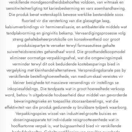
verskillende mondgesondheidsbehoeftes voldoen, van witmaak en
sensitiwiteitverligting tot kariesbeskerming en vars asemhandhawing.
Die produk bevat wetenskaplik bewese werklike bestanddele soos
fluoried vir die versterking van die glasagtige laag,
kalsiumverbindings vir hermineralisasie, en antibakteriële middels wat
tandplakvorming en gingivitis bekamp. Vervaardigingsprosesse volg
streng gehaltebeheerprotokolle om konsekwentheid oor groot
produksiepartye te verseker terwyl farmaseutiese gehalte
suiwerheidsvereistes gehandhaaf word. Die groothandelkoopmodel
elimineer oormatige verpakkingsafval, wat die omgewingsimpak
verminder terwyl dit ook beduidende kostebesparings bied in
vergelyking met kleinhandel-alternatiewe. Verspreidingskanale pas by
verskillende bestellinghoeveelhede, van medium-skaal vereistes vir
kleiner besighede tot massiewe versendings vir instellings se
inkopiesafdelings. Die tandpasta wat in groot hoeveelhede verkoop
word, behou 'n uitgebreide houbaarheid deur middel van gevorderde
bewaringstegnieke en toepaslike stooraanbevelings, wat die
effektiwiteit van die produk gedurende sy bruikbare tydperk waarborg.
Verpakkingopsies wissel van industrieel-grootte buisies en
doseringsapparate tot individuele reisgrootte-eenhede wat in
hoofkartonne verpak is, wat buigsaamheid bied vir verskillende