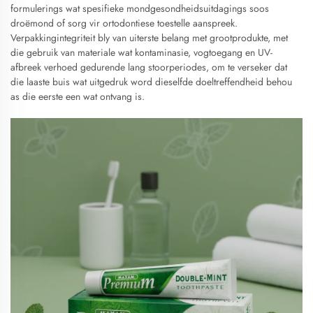
formulerings wat spesifieke mondgesondheidsuitdagings soos
droëmond of sorg vir ortodontiese toestelle aanspreek.
Verpakkingintegriteit bly van uiterste belang met grootprodukte, met
die gebruik van materiale wat kontaminasie, vogtoegang en UV-
afbreek verhoed gedurende lang stoorperiodes, om te verseker dat
die laaste buis wat uitgedruk word dieselfde doeltreffendheid behou
as die eerste een wat ontvang is.