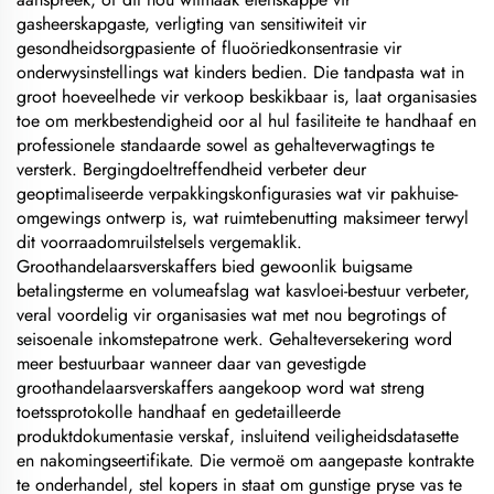
gasheerskapgaste, verligting van sensitiwiteit vir
gesondheidsorgpasiente of fluoöriedkonsentrasie vir
onderwysinstellings wat kinders bedien. Die tandpasta wat in
groot hoeveelhede vir verkoop beskikbaar is, laat organisasies
toe om merkbestendigheid oor al hul fasiliteite te handhaaf en
professionele standaarde sowel as gehalteverwagtings te
versterk. Bergingdoeltreffendheid verbeter deur
geoptimaliseerde verpakkingskonfigurasies wat vir pakhuise-
omgewings ontwerp is, wat ruimtebenutting maksimeer terwyl
dit voorraadomruilstelsels vergemaklik.
Groothandelaarsverskaffers bied gewoonlik buigsame
betalingsterme en volumeafslag wat kasvloei-bestuur verbeter,
veral voordelig vir organisasies wat met nou begrotings of
seisoenale inkomstepatrone werk. Gehalteversekering word
meer bestuurbaar wanneer daar van gevestigde
groothandelaarsverskaffers aangekoop word wat streng
toetssprotokolle handhaaf en gedetailleerde
produktdokumentasie verskaf, insluitend veiligheidsdatasette
en nakomingseertifikate. Die vermoë om aangepaste kontrakte
te onderhandel, stel kopers in staat om gunstige pryse vas te