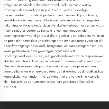
gehygiënestandarde gehandhaaf word. Dokumentasie wat by
groothandelaarssendinge ingesluit word, verskaf volledige
traceerbaarheid, insluitend partynommers, vervaardigingsdatums,
vervaldatums en analise-sertifikate wat gehaltekontroles en regulêre
nakoming-verifikasie ondersteun. Verskaffer-verhoudingsbestuur word
meer strategies eerder as transaksioneel, met toegeewyde
rekeningverteenwoordigers wat die organisasie se behoeftes verstaan
en pro-aktief potensiële voorsieningsprobleme aanspreek voordat dit
bedryfsverrigtings beïnvloed. Terugname- en aanpassingsprosedures
word gestroomlyn deur gevestigde protokolle wat
produkgehaltekwessies reël, met groothandelaars wat 'n responsiewe
kliëntediensinfrastruktuur onderhou wat probleme doeltreffend oplos.
Die bedryfsvereenvoudiging strek ook na begrotingsbestuur waar
voorspelbare koste en gekonsolideerde fakturering boekhoudkundige
kompleksiteit verminder in vergelyking met die verwerking van talle
klein transaksies oor verskeie verskaffers gedurende finansiële
periodes.