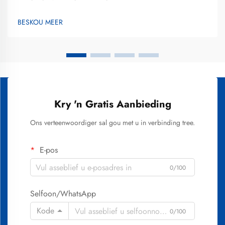
te verstaan wat uitstekende gehalte en realistiese resultate
definieer, sodat ingeligte besluite geneem kan word. Die beste
BESKOU MEER
tande-witmaakbehandelings kombineer wetenskaplik geldige...
Kry 'n Gratis Aanbieding
Ons verteenwoordiger sal gou met u in verbinding tree.
E-pos
0/100
Selfoon/WhatsApp
Kode
0/100