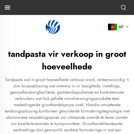
AF
tandpasta vir verkoop in groot
hoeveelhede
Tandpasta wat in groot hoeveelhede verkoop word, verteenwoordig 'n
slim koopoplossing wat ontwerp is vir besighede, instellings,
gesondheidsorgfasiliteite, gasheerskapsdienste en koste-bewuste
verbruikers wat hoë gehalte mondversorgingsprodukte teen
mededingende groothandelspryse soek. Hierdie omvattende
tandsorgoplossing kombineer gevorderde formuleringstegnologie met
ekonomiese verpakkingopsies om uitstaande waarde te lewer sonder
om kwaliteitsvereistes te kompromitteer. Groothandel-tandpasta-
aanbiedings sluit gewoonlik verskeie formuleringe in wat aan