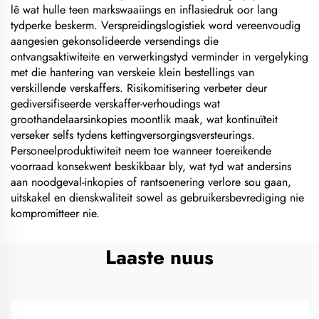
lê wat hulle teen markswaaiings en inflasiedruk oor lang
tydperke beskerm. Verspreidingslogistiek word vereenvoudig
aangesien gekonsolideerde versendings die
ontvangsaktiwiteite en verwerkingstyd verminder in vergelyking
met die hantering van verskeie klein bestellings van
verskillende verskaffers. Risikomitisering verbeter deur
gediversifiseerde verskaffer-verhoudings wat
groothandelaarsinkopies moontlik maak, wat kontinuïteit
verseker selfs tydens kettingversorgingsversteurings.
Personeelproduktiwiteit neem toe wanneer toereikende
voorraad konsekwent beskikbaar bly, wat tyd wat andersins
aan noodgeval-inkopies of rantsoenering verlore sou gaan,
uitskakel en dienskwaliteit sowel as gebruikersbevrediging nie
kompromitteer nie.
Laaste nuus