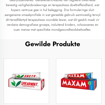
bedryfsbehoeftes. Gehalte-sertifikasies van regulêre owerhede
bevestig veiligheidsnalewings en terapeutiese doeltreffendheid, wat
kopers vertroue gee in hul belegging. Die formuleringe sluit
aangename smaakprofiele in wat gereelde gebruik aanmoedig terwyl
dit terselfdertyd terapeutiese voordele lewer, wat dit geskik maak vir
verskeie demografiese groepe, insluitend kinders, volwassenes en
ouer mense met spesifieke mondgesondheidsbehoeftes.
Gewilde Produkte