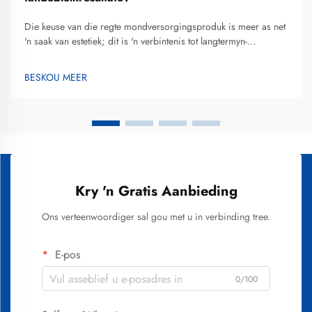
Die keuse van die regte mondversorgingsproduk is meer as net
'n saak van estetiek; dit is 'n verbintenis tot langtermyn-
tandgesondheid. Vir baie begin die reis na 'n helderder
glimlag met die soek na die beste tandebleik-tandpasta wat 'n
BESKOU MEER
balans bied tussen effektiewe bleiking en tandbeskerming...
Kry 'n Gratis Aanbieding
Ons verteenwoordiger sal gou met u in verbinding tree.
E-pos
0/100