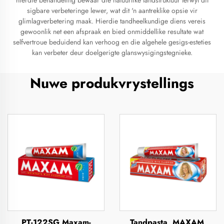
hierdie behandeling bewaar die natuurlike tandstruktuur terwyl dit
sigbare verbeteringe lewer, wat dit 'n aantreklike opsie vir
glimlagverbetering maak. Hierdie tandheelkundige diens vereis
gewoonlik net een afspraak en bied onmiddellike resultate wat
selfvertroue beduidend kan verhoog en die algehele gesigs-esteties
kan verbeter deur doelgerigte glanswysigingstegnieke.
Nuwe produkvrystellings
PT-122SG Maxam-
Tandpasta, MAXAM,