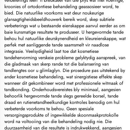
verbeterings teen 'n breukdeel van die prys wat met voeringe,
kroonies of ortodontiese behandeling geassosieer word, te
bied. Die natuurlike voorkoms wat deur noukeurige
glansagtigheidsbeeldhouwerk bereik word, skep subtiele
verbeterings wat u bestaande eienskappe aanvul eerder as om
baie kunsmatige resultate te produseer. U hergevormde tande
behou hul natuurlike deurskynendheid en kleureienskappe, wat
perfek met aanliggende tande saamsmelt vir naadlose
integrasie. Veelsydigheid laat toe dat kosmetiese
tandehervorming verskeie probleme gelyktydig aanspreek, van
die gladmaak van skerp rande tot die balansering van
tandlengtes oor u glimlaglyn. Die prosedure pas uitstekend by
ander kosmetiese behandeling, wat sinergistiese effekte skep
wanneer dit gekombineer word met professionele witmaak of
tandbonding. Onderhoudsvereistes bly minimaal, aangesien
behoorlik hergevormde tande slegs gereelde borsel, tande
draad en rutienetandheelkundige kontroles benodig om hul
verbeterde voorkoms te behou. Geen spesiale
versorgingsprodukte of ingewikkelde skoonmaakprotokolle
word na voltooiing van die behandeling nodig nie. Die
duurzaamheid van die resultate is indrukwekkend, aangesien