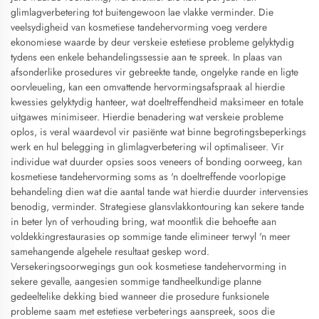
glimlagverbetering tot buitengewoon lae vlakke verminder. Die
veelsydigheid van kosmetiese tandehervorming voeg verdere
ekonomiese waarde by deur verskeie estetiese probleme gelyktydig
tydens een enkele behandelingssessie aan te spreek. In plaas van
afsonderlike prosedures vir gebreekte tande, ongelyke rande en ligte
oorvleueling, kan een omvattende hervormingsafspraak al hierdie
kwessies gelyktydig hanteer, wat doeltreffendheid maksimeer en totale
uitgawes minimiseer. Hierdie benadering wat verskeie probleme
oplos, is veral waardevol vir pasiënte wat binne begrotingsbeperkings
werk en hul belegging in glimlagverbetering wil optimaliseer. Vir
individue wat duurder opsies soos veneers of bonding oorweeg, kan
kosmetiese tandehervorming soms as 'n doeltreffende voorlopige
behandeling dien wat die aantal tande wat hierdie duurder intervensies
benodig, verminder. Strategiese glansvlakkontouring kan sekere tande
in beter lyn of verhouding bring, wat moontlik die behoefte aan
voldekkingrestaurasies op sommige tande elimineer terwyl 'n meer
samehangende algehele resultaat geskep word.
Versekeringsoorwegings gun ook kosmetiese tandehervorming in
sekere gevalle, aangesien sommige tandheelkundige planne
gedeeltelike dekking bied wanneer die prosedure funksionele
probleme saam met estetiese verbeterings aanspreek, soos die