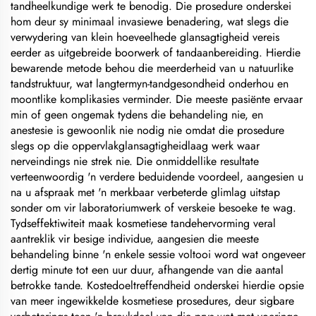
tandheelkundige werk te benodig. Die prosedure onderskei
hom deur sy minimaal invasiewe benadering, wat slegs die
verwydering van klein hoeveelhede glansagtigheid vereis
eerder as uitgebreide boorwerk of tandaanbereiding. Hierdie
bewarende metode behou die meerderheid van u natuurlike
tandstruktuur, wat langtermyn-tandgesondheid onderhou en
moontlike komplikasies verminder. Die meeste pasiënte ervaar
min of geen ongemak tydens die behandeling nie, en
anestesie is gewoonlik nie nodig nie omdat die prosedure
slegs op die oppervlakglansagtigheidlaag werk waar
nerveindings nie strek nie. Die onmiddellike resultate
verteenwoordig 'n verdere beduidende voordeel, aangesien u
na u afspraak met 'n merkbaar verbeterde glimlag uitstap
sonder om vir laboratoriumwerk of verskeie besoeke te wag.
Tydseffektiwiteit maak kosmetiese tandehervorming veral
aantreklik vir besige individue, aangesien die meeste
behandeling binne 'n enkele sessie voltooi word wat ongeveer
dertig minute tot een uur duur, afhangende van die aantal
betrokke tande. Kostedoeltreffendheid onderskei hierdie opsie
van meer ingewikkelde kosmetiese prosedures, deur sigbare