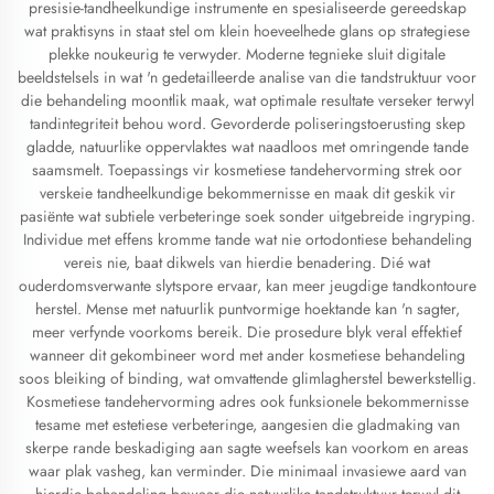
presisie-tandheelkundige instrumente en spesialiseerde gereedskap
wat praktisyns in staat stel om klein hoeveelhede glans op strategiese
plekke noukeurig te verwyder. Moderne tegnieke sluit digitale
beeldstelsels in wat 'n gedetailleerde analise van die tandstruktuur voor
die behandeling moontlik maak, wat optimale resultate verseker terwyl
tandintegriteit behou word. Gevorderde poliseringstoerusting skep
gladde, natuurlike oppervlaktes wat naadloos met omringende tande
saamsmelt. Toepassings vir kosmetiese tandehervorming strek oor
verskeie tandheelkundige bekommernisse en maak dit geskik vir
pasiënte wat subtiele verbeteringe soek sonder uitgebreide ingryping.
Individue met effens kromme tande wat nie ortodontiese behandeling
vereis nie, baat dikwels van hierdie benadering. Dié wat
ouderdomsverwante slytspore ervaar, kan meer jeugdige tandkontoure
herstel. Mense met natuurlik puntvormige hoektande kan 'n sagter,
meer verfynde voorkoms bereik. Die prosedure blyk veral effektief
wanneer dit gekombineer word met ander kosmetiese behandeling
soos bleiking of binding, wat omvattende glimlagherstel bewerkstellig.
Kosmetiese tandehervorming adres ook funksionele bekommernisse
tesame met estetiese verbeteringe, aangesien die gladmaking van
skerpe rande beskadiging aan sagte weefsels kan voorkom en areas
waar plak vasheg, kan verminder. Die minimaal invasiewe aard van