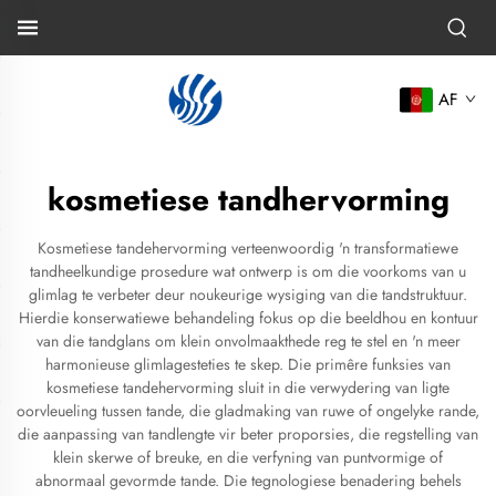
AF
kosmetiese tandhervorming
Kosmetiese tandehervorming verteenwoordig 'n transformatiewe
tandheelkundige prosedure wat ontwerp is om die voorkoms van u
glimlag te verbeter deur noukeurige wysiging van die tandstruktuur.
Hierdie konserwatiewe behandeling fokus op die beeldhou en kontuur
van die tandglans om klein onvolmaakthede reg te stel en 'n meer
harmonieuse glimlagesteties te skep. Die primêre funksies van
kosmetiese tandehervorming sluit in die verwydering van ligte
oorvleueling tussen tande, die gladmaking van ruwe of ongelyke rande,
die aanpassing van tandlengte vir beter proporsies, die regstelling van
klein skerwe of breuke, en die verfyning van puntvormige of
abnormaal gevormde tande. Die tegnologiese benadering behels