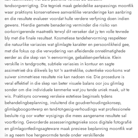
tandsorgverrigting. Die tegniek maak geleidelike aanpassings moontlik
waar praktisyns konservatiewe aanvanklike veranderinge kan aanbring
en die resultate evalueer voordat hulle verdere verfyning doen indien
gewens. Hierdie gemete benadering verminder die risiko van
oorkorrigerende maatreëls terwyl dit verseker dat jy ten volle tevrede
bly met die finale resultaat. Kosmetiese tandehervorming respekteer
die natuurlike variasies wat glimlagte karakter en persoonlikheid gee,
met die fokus op die verwydering van afleidende onreëlmatighede
eerder as die skep van 'n eenvormige, gebakken-perfeksie. Klein
verskille in tandgrootte, subtiele variasies in kontuur en sagte
assimetrieë dra dikwels by tot 'n aantreklike, outentieke voorkoms wat
suiwer simmetriese resultate nie kan nadoen nie. Die prosedure is
veral effektief in die skep van beter visuele balans oor jou glimlag
sonder om die individuele kenmerke wat jou tande uniek maak, uit te
wis. Praktisyns oorweeg verskeie estetiese beginsels tydens
behandelingbeplanning, insluitend die goudverhoudingskonsep,
glimlagboogontwerp en tand-tot-gesig-verhoudings wat professionele
besluite rig oor watter wysigings die mees aangename resultate sal
voortbring. Gevorderde assesseringstegnieke soos digitale fotografië
en glimlagontledingsagteware maak presiese beplanning moontlik wat
in ag neem hoe hergevormde tande onder verskillende