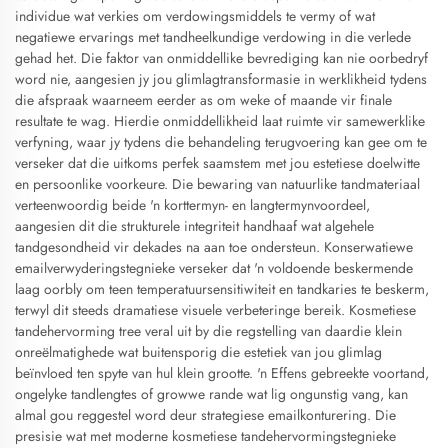
individue wat verkies om verdowingsmiddels te vermy of wat
negatiewe ervarings met tandheelkundige verdowing in die verlede
gehad het. Die faktor van onmiddellike bevrediging kan nie oorbedryf
word nie, aangesien jy jou glimlagtransformasie in werklikheid tydens
die afspraak waarneem eerder as om weke of maande vir finale
resultate te wag. Hierdie onmiddellikheid laat ruimte vir samewerklike
verfyning, waar jy tydens die behandeling terugvoering kan gee om te
verseker dat die uitkoms perfek saamstem met jou estetiese doelwitte
en persoonlike voorkeure. Die bewaring van natuurlike tandmateriaal
verteenwoordig beide 'n korttermyn- en langtermynvoordeel,
aangesien dit die strukturele integriteit handhaaf wat algehele
tandgesondheid vir dekades na aan toe ondersteun. Konserwatiewe
emailverwyderingstegnieke verseker dat 'n voldoende beskermende
laag oorbly om teen temperatuursensitiwiteit en tandkaries te beskerm,
terwyl dit steeds dramatiese visuele verbeteringe bereik. Kosmetiese
tandehervorming tree veral uit by die regstelling van daardie klein
onreëlmatighede wat buitensporig die estetiek van jou glimlag
beïnvloed ten spyte van hul klein grootte. 'n Effens gebreekte voortand,
ongelyke tandlengtes of growwe rande wat lig ongunstig vang, kan
almal gou reggestel word deur strategiese emailkonturering. Die
presisie wat met moderne kosmetiese tandehervormingstegnieke