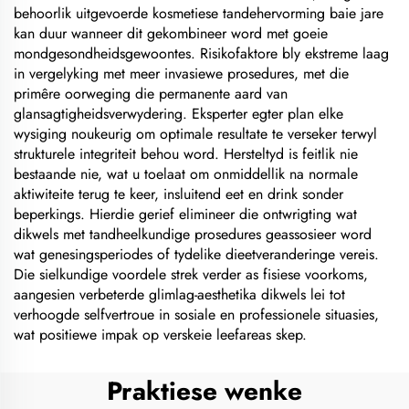
behoorlik uitgevoerde kosmetiese tandehervorming baie jare
kan duur wanneer dit gekombineer word met goeie
mondgesondheidsgewoontes. Risikofaktore bly ekstreme laag
in vergelyking met meer invasiewe prosedures, met die
primêre oorweging die permanente aard van
glansagtigheidsverwydering. Eksperter egter plan elke
wysiging noukeurig om optimale resultate te verseker terwyl
strukturele integriteit behou word. Hersteltyd is feitlik nie
bestaande nie, wat u toelaat om onmiddellik na normale
aktiwiteite terug te keer, insluitend eet en drink sonder
beperkings. Hierdie gerief elimineer die ontwrigting wat
dikwels met tandheelkundige prosedures geassosieer word
wat genesingsperiodes of tydelike dieetveranderinge vereis.
Die sielkundige voordele strek verder as fisiese voorkoms,
aangesien verbeterde glimlag-aesthetika dikwels lei tot
verhoogde selfvertroue in sosiale en professionele situasies,
wat positiewe impak op verskeie leefareas skep.
Praktiese wenke