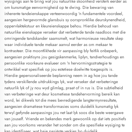
wysigings aan te bring wat jou natuurlike skoonheid versterk eerder as
om kunsmatige eenvormigheid op te dwing. Die bewaring van
inherente tandeienskappe verteenwoordig 'n fundamentele voordeel,
aangesien hergevormde glansbuis sy oorspronklike deurskynendheid,
oppervlaktekstuur en kleureienskappe behou. Hierdie behoud van
natuurlike eienskappe verseker dat verbeterde tande naadloos met die
omringende tandskander saamsmelt, wat harmonieuse resultate skep
waar individuele tande mekaar aanvul eerder as om mekaar te
kontrasteer. Die moontlikhede vir aanpassing bly feitlik onbeperk,
aangesien praktisyns jou gesigskenmerke, liplyn, tandverhoudings en
persoonlike voorkeure evalueer om 'n hervormingsstrategie te
ontwikkel wat spesifiek op jou estetiese doelwitte toegespits is.
Hierdie gepersonaliseerde beplanning neem in ag hoe jou tande
tydens verskillende uitdrukkings lyk, wat verseker dat verbeteringe
natuurlik lyk of jy nou wyd glimlag, praat of in rus is. Die subtielheid
van verbeteringe wat deur kosmetiese tandehervorming bereik kan
word, lei dikwels tot die mees bevredigende langtermynresultate,
aangesien dramatiese transformasies soms duidelik kunsmatig lyk
terwyl gefynde aanpassings jou net laat lyk soos die beste weergawe
van jouself. Vriende en bekendes merk gewoonlik op dat iets positiefs
aan jou voorkoms verander het sonder om die spesifieke wysiging te
kan identifiseer, wat baie pasiënte verkies bo duidelik