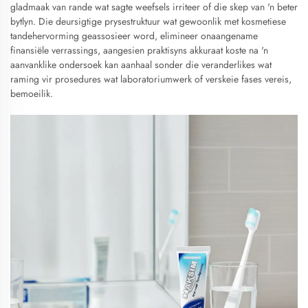
gladmaak van rande wat sagte weefsels irriteer of die skep van 'n beter
bytlyn. Die deursigtige prysestruktuur wat gewoonlik met kosmetiese
tandehervorming geassosieer word, elimineer onaangename
finansiële verrassings, aangesien praktisyns akkuraat koste na 'n
aanvanklike ondersoek kan aanhaal sonder die veranderlikes wat
raming vir prosedures wat laboratoriumwerk of verskeie fases vereis,
bemoeilik.