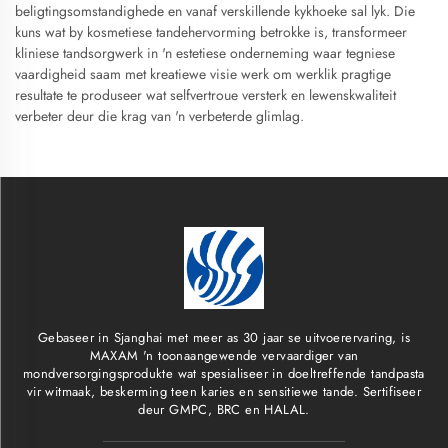
beligtingsomstandighede en vanaf verskillende kykhoeke sal lyk. Die
kuns wat by kosmetiese tandehervorming betrokke is, transformeer
kliniese tandsorgwerk in 'n estetiese onderneming waar tegniese
vaardigheid saam met kreatiewe visie werk om werklik pragtige
resultate te produseer wat selfvertroue versterk en lewenskwaliteit
verbeter deur die krag van 'n verbeterde glimlag.
Gebaseer in Sjanghai met meer as 30 jaar se uitvoerervaring, is
MAXAM 'n toonaangewende vervaardiger van
mondversorgingsprodukte wat spesialiseer in doeltreffende tandpasta
vir witmaak, beskerming teen karies en sensitiewe tande. Sertifiseer
deur GMPC, BRC en HALAL.