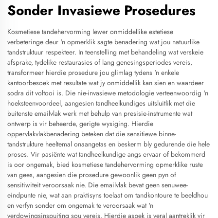
Sonder Invasiewe Prosedures
Kosmetiese tandehervorming lewer onmiddellike estetiese
verbeteringe deur 'n opmerklik sagte benadering wat jou natuurlike
tandstruktuur respekteer. In teenstelling met behandeling wat verskeie
afsprake, tydelike restaurasies of lang genesingsperiodes vereis,
transformeer hierdie prosedure jou glimlag tydens 'n enkele
kantoorbesoek met resultate wat jy onmiddellik kan sien en waardeer
sodra dit voltooi is. Die nie-invasiewe metodologie verteenwoordig 'n
hoeksteenvoordeel, aangesien tandheelkundiges uitsluitlik met die
buitenste emailvlak werk met behulp van presisie-instrumente wat
ontwerp is vir beheerde, gerigte wysiging. Hierdie
oppervlakvlakbenadering beteken dat die sensitiewe binne-
tandstrukture heeltemal onaangetas en beskerm bly gedurende die hele
proses. Vir pasiënte wat tandheelkundige angs ervaar of bekommerd
is oor ongemak, bied kosmetiese tandehervorming opmerklike ruste
van gees, aangesien die prosedure gewoonlik geen pyn of
sensitiwiteit veroorsaak nie. Die emailvlak bevat geen senuwee-
eindpunte nie, wat aan praktisyns toelaat om tandkontoure te beeldhou
en verfyn sonder om ongemak te veroorsaak wat 'n
verdowingsinspuiting sou vereis. Hierdie aspek is veral aantreklik vir