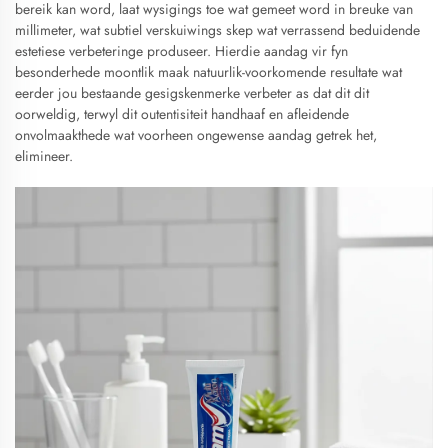
bereik kan word, laat wysigings toe wat gemeet word in breuke van
millimeter, wat subtiel verskuiwings skep wat verrassend beduidende
estetiese verbeteringe produseer. Hierdie aandag vir fyn
besonderhede moontlik maak natuurlik-voorkomende resultate wat
eerder jou bestaande gesigskenmerke verbeter as dat dit dit
oorweldig, terwyl dit outentisiteit handhaaf en afleidende
onvolmaakthede wat voorheen ongewense aandag getrek het,
elimineer.