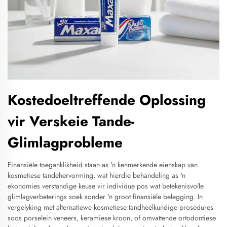
Kostedoeltreffende Oplossing
vir Verskeie Tande-
Glimlagprobleme
Finansiële toeganklikheid staan as 'n kenmerkende eienskap van
kosmetiese tandehervorming, wat hierdie behandeling as 'n
ekonomies verstandige keuse vir individue pos wat betekenisvolle
glimlagverbeterings soek sonder 'n groot finansiële belegging. In
vergelyking met alternatiewe kosmetiese tandheelkundige prosedures
soos porselein veneers, keramiese kroon, of omvattende ortodontiese