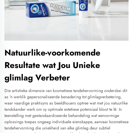
Natuurlike-voorkomende
Resultate wat Jou Unieke
glimlag Verbeter
Die artistieke dimensie van kosmetiese tandehervorming onderskei dit
as 'n werklik gepersonaliseerde benadering tot glimlagverbetering,
waar vaardige praktisyns as beeldhouers optree wat met jou natuurlike
tandskander werk om sy optimale estetiese potensiaal bloot te lê. In
teenstelling met gestandaardiseerde behandeling wat eenvormige
oplossings toepas ongeag individuele eienskappe, aanvaar kosmetiese
tandehervorming die uniekheid van elke glimlag deur subtiel