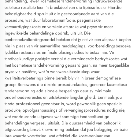
behandeling, lewer kosmetiese tandehervorming indrukwekkende
estetiese resultate teen 'n breukdeel van die tipiese koste. Hierdie
bekostigbaarheid spruit uit die gestroomlynede aard van die
prosedure, wat duur laboratoriumfooie, pasgemaakte
vervaardigingskoste en verskeie afsprake wat pryse vir meer
ingewikkelde behandelinge opdruk, uitsluit. Die
eenbesoekvoltooiingsmodel beteken dat jy net vir een afspraak beplan
nie in plaas van vir aanvanklike raadplegings, voorbereidingsbesoeke,
tydelike restaurasies en finale plasingstudies te betaal nie. Vir
tandheelkundige praktyke vertaal die verminderde bedryfskostes wat
met kosmetiese tandehervorming gepaard gaan, na meer toeganklike
pryse vir pasiënte, wat 'n wen-wen-situasie skep waar
kwaliteitsverbeterings binne bereik bly vir 'n breër demografiese
groep. Benewens die direkte prosedurekostes, genereer kosmetiese
tandehervorming addisionele besparings deur sy minimale
onderhoudsvereistes en uitstekende langdurigheid. Eenmaals jou
tande professioneel gecontour is, word gewoonlik geen spesiale
produkte, opvolgaanpassings of vervangingsprosedures nodig nie,
wat voortdurende uitgawes wat sommige tandheelkundige
behandelinge vergesel, uitsluit. Die duurzaamheid van behoorlik
uitgevoerde glansvlakhervorming beteken dat jou belegging vir baie
jare waarde voortbring, wat effektief die koste-per-jaar van